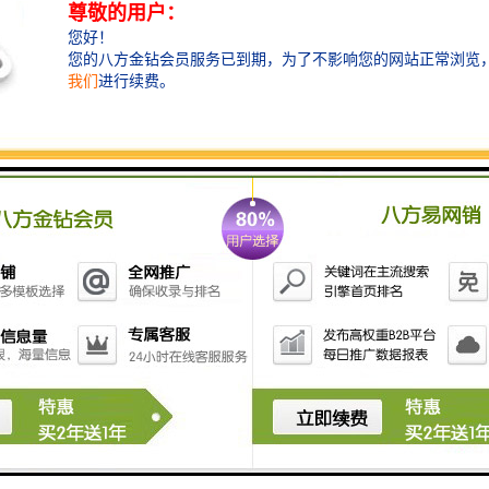
三维立体交通，连接世界的价值
12分钟到达深圳北站、15分钟到达中国香
港，35分钟到达深圳宝安机场、37分钟到达
广州。
广深港高铁：距亚洲较大综合交通枢纽-福
田站仅700米
城市主干道：深南大道、新洲路、景田路、
红荔路
地铁线：地铁1号线（香蜜湖站）、2号线
（莲花西站）3号线（福田站）
公交站：华强职校、特区报社，近40条公交
路线