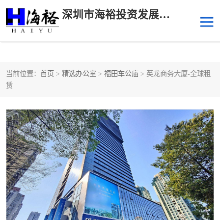
深圳市海裕投资发展有限公司
当前位置：
首页
>
精选办公室
>
福田车公庙
> 英龙商务大厦-全球租
后海
科技园南区
赁
科技园中区
南山华侨城
前海
深圳湾科技生态园
福田中心区写字楼租赁
宝安中心区
深圳宝安
福田车公庙
罗湖水贝
南山南油