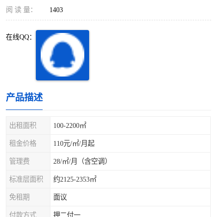
深圳超级总部基地
后海
阅 读 量：
1403
蛇口
南油
在线QQ：
华侨城
南山蛇口
龙岗区
科技园北区
产品描述
宝安西乡
宝安新安
光明区
南山西丽
出租面积
100-2200㎡
租金价格
110元/㎡/月起
龙华观澜
南山桃园
管理费
28/㎡/月（含空调）
标准层面积
约2125-2353㎡
免租期
面议
付款方式
押二付一