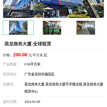
龙华
罗湖区
宝安区
西乡
兴东
石岩
福田华强北
南山科技园
英龙商务大厦-全球租赁
南山后海
福田区
200.00
价格：
元/平方米 起
车公庙
保税区
产品数量：
0.00平方米
发货地址：
广东省深圳市福田区
中心区
华强北
关键词：
英龙商务大厦,英龙商务大厦写字楼出租,英龙商务大厦
南山区
西丽
租赁中心
南头
高新园
发布日期：
2024-05-09