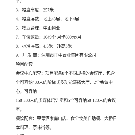
平）
3、楼盘高度：257米
4、楼盘层数：地上43层，地下4层
5、物业管理：中正物业
7、车位数量：1649个 月卡600元/月
8、标准层高：4.5米，净高3米
9、开 发 商：深圳市正中置业集团有限公司
项目配套
会议中心配套：项目配备8个不同规格的会议厅，包含一
个可容纳400人的阶梯式多功能演播大厅、2个会议中
心，可容纳
150-200人的多媒体培训室和5个可容纳50-120人的会议
室。
餐饮配套：荣粤酒家南山店、食全食美自助餐、大桥日
本料理、原味街等。