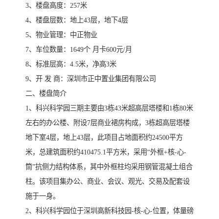
3、楼盘高度：257米
4、楼盘层数：地上43层，地下4层
5、物业管理：中正物业
7、车位数量：1649个 月卡600元/月
8、标准层高：4.5米，净高3米
9、开 发 商：深圳市正中置业集团有限公司
二、楼盘简介
1、科兴科学园三期主要由3栋43米超高层塔楼和1栋80米
左右的办公楼、附设7层商业裙房构成，3栋超高层塔楼
地下室4层，地上43层，此项目占地面积约24500平方
米，总建筑面积约410475.1平方米，采用“外框+核-心-
筒”抗侧力结构体系，其中外框柱均采用钢管混凝土组合
柱。该项目集办公、商业、会议、观光、交易及配套设
施于一身。
2、科兴科学园位于深圳高新科技园-核-心-位置，体量磅