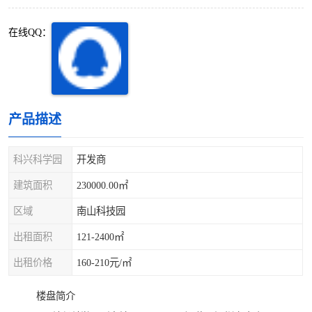
深圳超级总部基地
后海
在线QQ：
蛇口
南油
华侨城
南山蛇口
龙岗区
科技园北区
产品描述
宝安西乡
宝安新安
科兴科学园
开发商
光明区
南山西丽
建筑面积
230000.00㎡
区域
南山科技园
龙华观澜
南山桃园
出租面积
121-2400㎡
出租价格
160-210元/㎡
楼盘简介