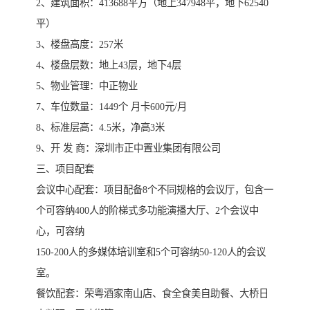
2、建筑面积：413688平方（地上347948平，地下62540
平）
3、楼盘高度：257米
4、楼盘层数：地上43层，地下4层
5、物业管理：中正物业
7、车位数量：1449个 月卡600元/月
8、标准层高：4.5米，净高3米
9、开 发 商：深圳市正中置业集团有限公司
三、项目配套
会议中心配套：项目配备8个不同规格的会议厅，包含一
个可容纳400人的阶梯式多功能演播大厅、2个会议中
心，可容纳
150-200人的多媒体培训室和5个可容纳50-120人的会议
室。
餐饮配套：荣粤酒家南山店、食全食美自助餐、大桥日