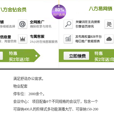
30分钟连通宝安国际机场。
安全设施
科兴科学园的建筑外立面全部为双银中空LOW-E玻璃幕
墙结构，在隔绝外部噪音的同时，更注重其热量控制、
制冷成本和外部阳光投射舒适平衡。同时采用美国约克
暖通空调设备制冷主机应用水蓄冷系统，平衡日间高峰
与夜间低谷用电，利用峰谷电价差异显著减少能耗，真
正做到低碳节能，极大降低企业后期运营成本支出。同
时为保证办公区域的通风与采光，科兴科学园不仅有3.9
米标准层高，还在建筑首层打造双首层7.8米挑高大堂，
满足舒适办公需求。
物业配套
停车位： 2000余个。
会议中心： 项目配备8个不同规格的会议厅，包含一个
可容纳400人的阶梯式多功能演播大厅、可容纳150-200