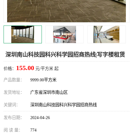
龙华
罗湖区
宝安区
西乡
兴东
石岩
福田华强北
南山科技园
深圳南山科技园科兴科学园招商热线|写字楼租赁
南山后海
福田区
155.00
价格：
元/平方米 起
车公庙
保税区
产品数量：
9999.00平方米
发货地址：
广东省深圳市南山区
中心区
华强北
关键词：
深圳南山科技园科兴科学园招商热线
南山区
西丽
发布日期：
2024-04-26
南头
高新园
阅 读 量：
774