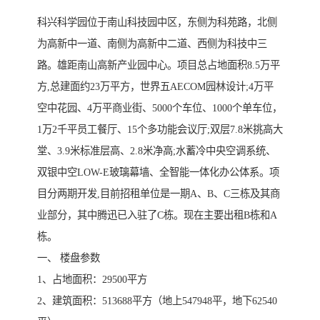
科兴科学园位于南山科技园中区，东侧为科苑路，北侧
为高新中一道、南侧为高新中二道、西侧为科技中三
路。雄距南山高新产业园中心。项目总占地面积8.5万平
方,总建面约23万平方，世界五AECOM园林设计;4万平
空中花园、4万平商业街、5000个车位、1000个单车位，
1万2千平员工餐厅、15个多功能会议厅;双层7.8米挑高大
堂、3.9米标准层高、2.8米净高;水蓄冷中央空调系统、
双银中空LOW-E玻璃幕墙、全智能一体化办公体系。项
目分两期开发,目前招租单位是一期A、B、C三栋及其商
业部分，其中腾迅已入驻了C栋。现在主要出租B栋和A
栋。
一、 楼盘参数
1、占地面积：29500平方
2、建筑面积：513688平方（地上547948平，地下62540