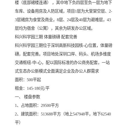
楼（底部裙楼连通） ，其中地下负四层至负一层为地下
车库、设备用房及人防区域，项目1层为大堂架空层、2-
3层裙房为食堂及商业，8层、24层及40层为避难层，43
层均为宿舍（公寓），其余为研发办公区域。
科兴科学园三期 体量磅礴 配套完善
科兴科学园三期位于深圳高新科技园核-心位置，体量磅
礴，配套完善。项目地处深圳口岸、码头、机场多维度
交通枢纽-中-心，配以国际标准的办公商务配套，一站
式生态办公新模式全面满足企业及办公人群需求
面积：500平起
租金：145-180元/平
一、 楼盘参数
1、占地面积：29500平方
2、建筑面积：513688平方（地上547948平，地下62540
平）