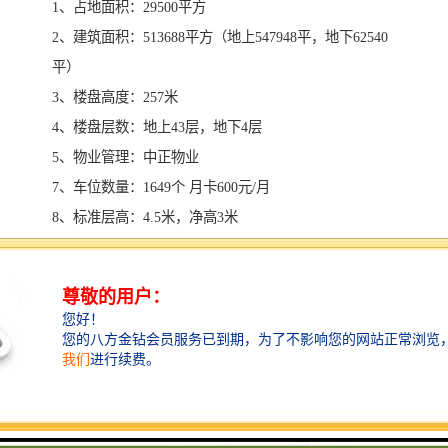
1、占地面积：29500平方
2、建筑面积：513688平方（地上547948平，地下62540
平）
3、楼盘高度：257米
4、楼盘层数：地上43层，地下4层
5、物业管理：中正物业
7、车位数量：1649个 月卡600元/月
8、标准层高：4.5米，净高3米
9、开 发 商：深圳市正中置业集团有限公司
项目踞守北环大道与深南大道两条市政主干道，拥有超
过 20条公交线路，门前即公交站台，地铁罗宝线深大站
仅10分钟，科苑站开通后，将可直接接驳地铁。
10分钟连接深圳湾口岸；
15分钟瞬达福田CBD；
20分钟即至蛇口码头；