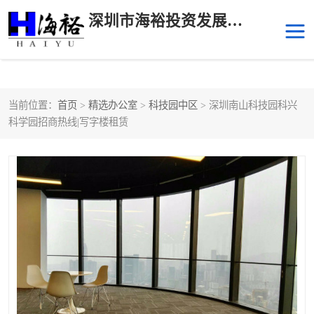
深圳市海裕投资发展有限公司
当前位置：
首页
>
精选办公室
>
科技园中区
> 深圳南山科技园科兴
后海
科技园南区
科学园招商热线|写字楼租赁
科技园中区
南山华侨城
前海
深圳湾科技生态园
福田中心区写字楼租赁
宝安中心区
深圳宝安
福田车公庙
罗湖水贝
南山南油