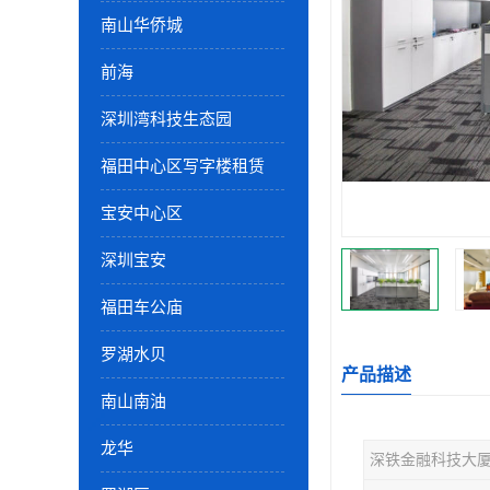
南山华侨城
前海
深圳湾科技生态园
福田中心区写字楼租赁
宝安中心区
深圳宝安
福田车公庙
罗湖水贝
产品描述
南山南油
龙华
深铁金融科技大