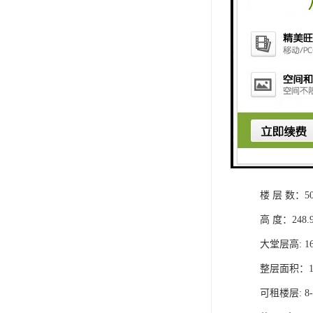
开 发 商：
项目地址：
交 通：地铁
物业公司：
空 调：VA
楼 层 数：5
高 度：248.
大堂层高: 16
整层面积：1
可租楼层: 8-