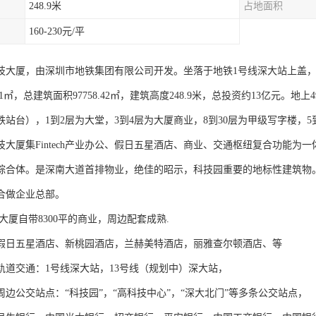
248.9米
占地面积
160-230元/平
技大厦，由深圳市地铁集团有限公司开发。坐落于地铁1号线深大站上盖
2.1㎡，总建筑面积97758.42㎡，建筑高度248.9米，总投资约13亿元
站台），1到2层为大堂，3到4层为大厦商业，8到30层为甲级写字楼，5到
技大厦集Fintech产业办公、假日五星酒店、商业、交通枢纽复合功能
综合体。是深南大道首排物业，绝佳的昭示，科技园重要的地标性建筑物
合做企业总部。
大厦自带8300平的商业，周边配套成熟.
假日五星酒店、新桃园酒店，兰赫美特酒店，丽雅查尔顿酒店、等
轨道交通：1号线深大站，13号线（规划中）深大站，
周边公交站点：“科技园”，“高科技中心”，“深大北门”等多条公交站点，