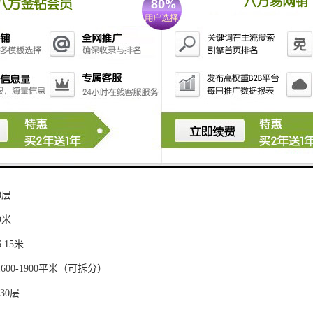
深圳地铁集团
深南大道与科苑大道交汇处
1/13号线深大站
地铁集团物业
V变风量系统
0层
9米
.15米
600-1900平米（可拆分）
30层