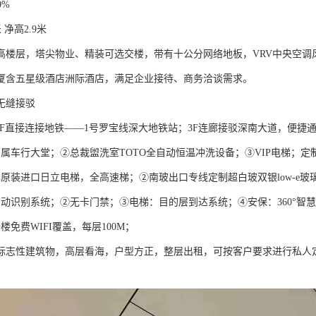
0%
 净高2.9米
高楼层，塔尖物业、精装可选交楼，带有十公分网络地板，VRV中央空调
厦含五星级酒店洲际酒店，满足企业接待、商务洽谈需求。
无缝接驳
-1F直接连接地铁——1号罗宝线深大地铁站；3F连廊接驳深南大道，便捷通
IP专属车行大堂；②总裁盥洗室TOTO全自动恒温冲洗设备；③VIP电梯；
日本原装进口日立电梯，全高速梯；②南玻出口专线定制超白玻双银low-e玻
自动识别系统；②无卡门禁；③电梯：目的层到达系统；④安保：360°智
楼免费WIFI覆盖，每层100M；
标志性建筑物，高层看海，户型方正，整层出租，可按客户要求进行私人