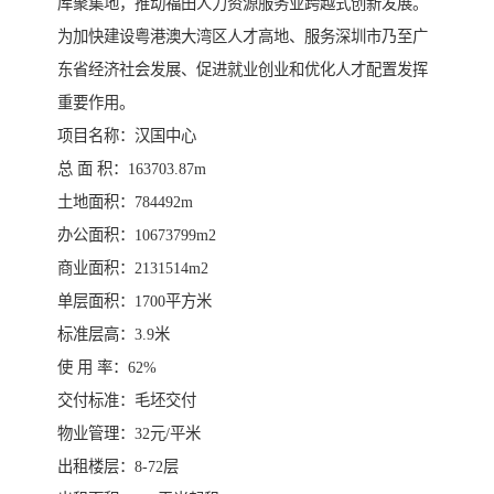
库聚集地，推动福田人力资源服务业跨越式创新发展。
为加快建设粤港澳大湾区人才高地、服务深圳市乃至广
东省经济社会发展、促进就业创业和优化人才配置发挥
重要作用。
项目名称：汉国中心
总 面 积：163703.87m
土地面积：784492m
办公面积：10673799m2
商业面积：2131514m2
单层面积：1700平方米
标准层高：3.9米
使 用 率：62%
交付标准：毛坯交付
物业管理：32元/平米
出租楼层：8-72层