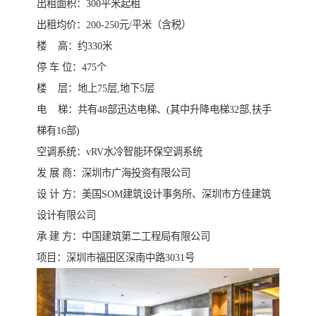
出租面积：300平米起租
出租均价：200-250元/平米（含税）
楼 高：约330米
停 车 位：475个
楼 层：地上75层,地下5层
电 梯：共有48部迅达电梯、(其中升降电梯32部,扶手
梯有16部)
空调系统：vRV水冷智能环保空调系统
发 展 商：深圳市广海投资有限公司
设 计 方：美国SOM建筑设计事务所、深圳市方佳建筑
设计有限公司
承 建 方：中国建筑第二工程局有限公司
项目：深圳市福田区深南中路3031号