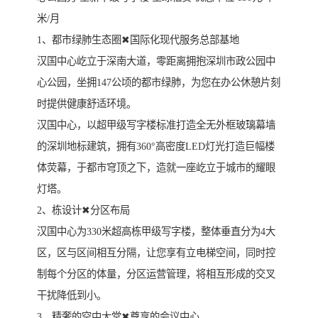
米/月
1、都市绿肺生态圈✖国际化现代服务总部基地
汉国中心屹立于深南大道，零距离拥抱深圳市政公园中
心公园，坐拥147公顷的都市绿肺，为您在办公休憩片刻
时提供健康舒适环境。
汉国中心，以超甲级写字楼标准打造全无外框玻璃幕墙
的深圳地标建筑，拥有360°高密度LED灯光打造巨幅楼
体荧幕，于都市穹顶之下，造就一座屹立于城市的耀眼
灯塔。
2、栋设计✖分区布局
汉国中心为330米超高栋甲级写字楼，整体垂直分为4大
区，区与区间相互分隔，让您享有立电梯空间，同时控
制每个分区的体量，分区运营管理，将相互形成的交叉
干扰降低到小。
3、精奢的空中大堂✖尊享的会议中心