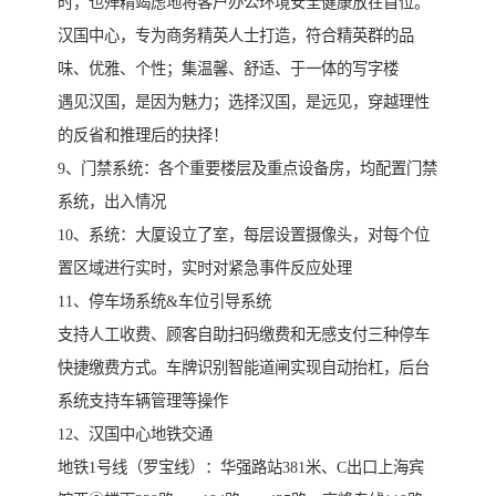
时，也殚精竭虑地将客户办公环境安全健康放在首位。
汉国中心，专为商务精英人士打造，符合精英群的品
味、优雅、个性；集温馨、舒适、于一体的写字楼
遇见汉国，是因为魅力；选择汉国，是远见，穿越理性
的反省和推理后的抉择！
9、门禁系统：各个重要楼层及重点设备房，均配置门禁
系统，出入情况
10、系统：大厦设立了室，每层设置摄像头，对每个位
置区域进行实时，实时对紧急事件反应处理
11、停车场系统&车位引导系统
支持人工收费、顾客自助扫码缴费和无感支付三种停车
快捷缴费方式。车牌识别智能道闸实现自动抬杠，后台
系统支持车辆管理等操作
12、汉国中心地铁交通
地铁1号线（罗宝线）：华强路站381米、C出口上海宾