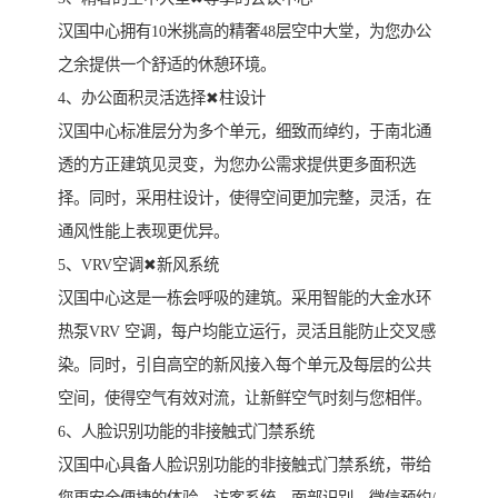
汉国中心拥有10米挑高的精奢48层空中大堂，为您办公
之余提供一个舒适的休憩环境。
4、办公面积灵活选择✖柱设计
汉国中心标准层分为多个单元，细致而绰约，于南北通
透的方正建筑见灵变，为您办公需求提供更多面积选
择。同时，采用柱设计，使得空间更加完整，灵活，在
通风性能上表现更优异。
5、VRV空调✖新风系统
汉国中心这是一栋会呼吸的建筑。采用智能的大金水环
热泵VRV 空调，每户均能立运行，灵活且能防止交叉感
染。同时，引自高空的新风接入每个单元及每层的公共
空间，使得空气有效对流，让新鲜空气时刻与您相伴。
6、人脸识别功能的非接触式门禁系统
汉国中心具备人脸识别功能的非接触式门禁系统，带给
您更安全便捷的体验、访客系统、面部识别、微信预约/