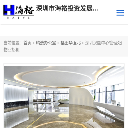
深圳市海裕投资发展有限公司
当前位置：
首页
>
精选办公室
>
福田华强北
> 深圳汉国中心管理处|
后海
科技园南区
物业招租
科技园中区
南山华侨城
前海
深圳湾科技生态园
福田中心区写字楼租赁
宝安中心区
深圳宝安
福田车公庙
罗湖水贝
南山南油