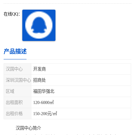
深圳超级总部基地
后海
在线QQ：
蛇口
南油
华侨城
南山蛇口
龙岗区
科技园北区
产品描述
宝安西乡
宝安新安
汉国中心
开发商
光明区
南山西丽
深圳汉国中心
招商处
区域
福田华强北
龙华观澜
南山桃园
出租面积
120-6000㎡
出租价格
150-200元/㎡
汉国中心简介