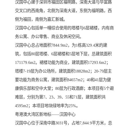
汉国中心建于深圳市福田区福明路，深南大道与华富路
交叉口的西南角，北侧为深南大道，东侧为福明路，西
侧为福田，南侧为嘉汇新城。
汉国中心包括单一幢综合使用的塔楼与6层裙楼，内有商
务公寓、办公零售、商业及休闲空间。
汉国中心总占地面积7844.9m2，为1栋高329.4米的建
筑，包括80层塔楼、6层裙楼和5层地下层，总建筑面积
171179.6m2。裙楼功能为商业，建筑面积17293.6m2；
塔楼7-19层为办公场所，建筑面积18828m2；20-79层主
要功能为商务公寓，建筑面积84657m2；40和41层为健
康俱乐部和空中大堂；80层为行政酒廊；本项目有5个避
难层，分别为第7、23、39、55和71层，建筑面积共
4595m2；本项目地块绿地率为25%。
粤港澳大湾区新地标——汉国中心
汉国中心位于深南中路3031号，占地7,844.9平方米，总