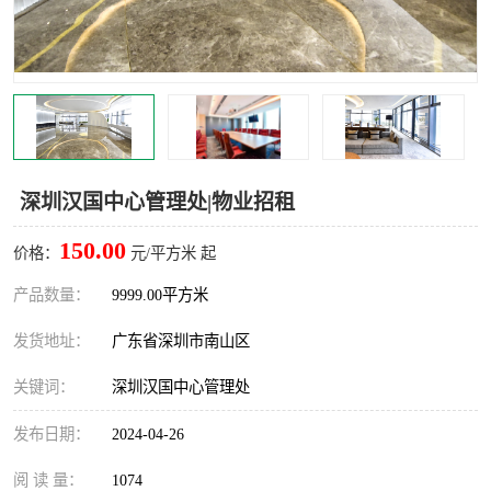
龙华
罗湖区
宝安区
西乡
兴东
石岩
福田华强北
南山科技园
深圳汉国中心管理处|物业招租
南山后海
福田区
150.00
价格：
元/平方米 起
车公庙
保税区
产品数量：
9999.00平方米
发货地址：
广东省深圳市南山区
中心区
华强北
关键词：
深圳汉国中心管理处
南山区
西丽
发布日期：
2024-04-26
南头
高新园
阅 读 量：
1074