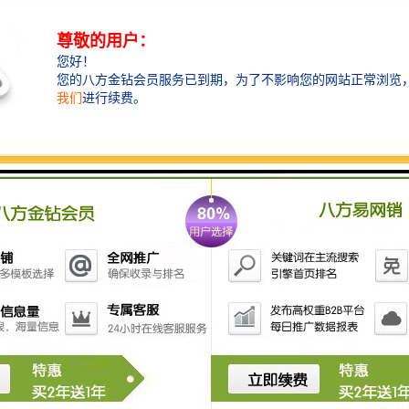
案设计单位
汉瑜商业中心概况
汉瑜商业中心位于汉国中心裙楼，集餐饮服务、运动健
身于一体，其中餐饮服务涵盖了中式、西式、日式、东
南亚等，诸如广州酒家、顶真牛肉潮式火锅等餐饮，为
顾客提供质的客户服务体验。
汉瑜商业中心的营业时间为每天08:30-22:00
汉景会国际会议中心概况
汉景会国际会议中心位于汉国中心 48-49 层，是面向公
众开放的会议场地，四面环绕看景观。汉景会国际会议
中心现设有不同规格的会议室共 8 间，支持剧院式、课
桌式、回型式、U 型式等不同会议布局，可满足商务会
议、讲座培训、宣讲、文化沙龙等各类会议需求
汉国中心项目简介 汉国中心基础信息