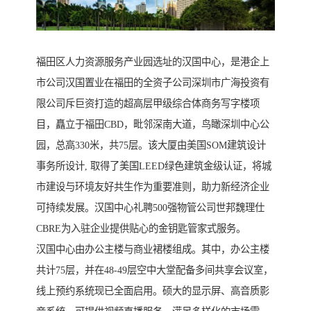
福田区人力资源服务产业园选址的汉国中心，是港企上
市公司汉国置业在福田的全资子公司深圳市广海投资有
限公司斥巨资打造的超高层甲级综合体商务写字楼项
目，矗立于福田CBD，毗邻深南大道，鸟瞰深圳中心公
园，总高330米，共75层。该大厦由美国SOM建筑设计
事务所设计, 取得了美国LEED绿色建筑金级认证，将城
市建设与环境友好共生作为重要准则，助力新经济企业
可持续发展。汉国中心礼聘500强物管公司世邦魏理仕
CBRE为入驻企业提供贴心的金钥匙管家式服务。
汉国中心由办公主楼与商业裙楼组成。其中，办公主楼
共计75层，并在48-49层空中大堂配备多间共享会议室，
线上预约系统现已全面启用。硕大的显示屏、高音质影