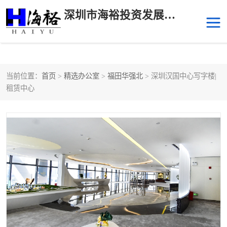
深圳市海裕投资发展有限公司
当前位置：
首页
>
精选办公室
>
福田华强北
> 深圳汉国中心写字楼|
后海
科技园南区
租赁中心
科技园中区
南山华侨城
前海
深圳湾科技生态园
福田中心区写字楼租赁
宝安中心区
深圳宝安
福田车公庙
罗湖水贝
南山南油