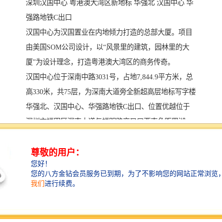
深圳汉国中心 粤港澳大湾区新地标 华强北 汉国中心 华
强路地铁C出口
汉国中心为汉国置业在内地倾力打造的总部大厦。项目
由美国SOM公司设计，以“风景里的建筑，园林里的大
厦”为设计理念，打造粤港澳大湾区的商务传奇。
汉国中心位于深南中路3031号，占地7,844.9平方米，总
高330米，共75层，为深南大道旁全新超高层地标写字楼
华强北、汉国中心、华强路地铁C出口、位置优越位于
深圳市福田区深南大道与福明路交叉口西南角距罗湖
CBD、福田CBD仅约10分钟车程15分钟内抵达罗湖口
岸、福田口岸、皇岗口岸及广深港福田高铁站经京港澳
高速40分钟可抵达深圳国际机场。
华强北、汉国中心、华强路地铁C出口、交捷
道路：项目位于深南大道旁，上海宾馆对面。临近滨河
大道、皇岗路、红岭路等城市主干道