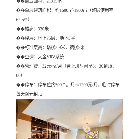
��商业面积：21315㎡
��单层建筑面积：约1600㎡-1900㎡（整层使用率
62.5%）
��楼高：330米
��楼层：地上75层，地下5层
��标准层高：塔楼3.9米，裙楼5米
��空调：大金VRV系统
��管理费：32元/㎡/月（含上班时间早8：30到18：
00）
��停车：停车位约500个。月卡1200元/月，临时停车
每天60元封顶