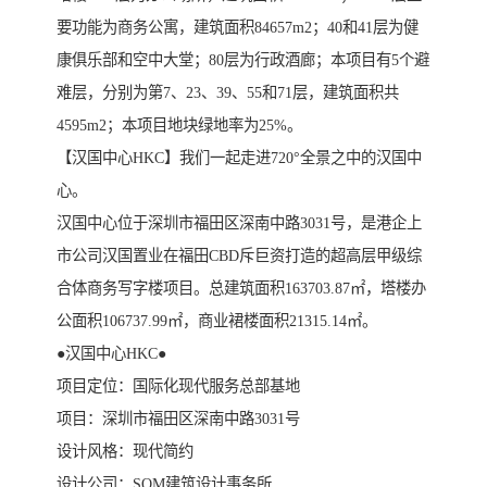
要功能为商务公寓，建筑面积84657m2；40和41层为健
康俱乐部和空中大堂；80层为行政酒廊；本项目有5个避
难层，分别为第7、23、39、55和71层，建筑面积共
4595m2；本项目地块绿地率为25%。
【汉国中心HKC】我们一起走进720°全景之中的汉国中
心。
汉国中心位于深圳市福田区深南中路3031号，是港企上
市公司汉国置业在福田CBD斥巨资打造的超高层甲级综
合体商务写字楼项目。总建筑面积163703.87㎡，塔楼办
公面积106737.99㎡，商业裙楼面积21315.14㎡。
●汉国中心HKC●
项目定位：国际化现代服务总部基地
项目：深圳市福田区深南中路3031号
设计风格：现代简约
设计公司：SOM建筑设计事务所