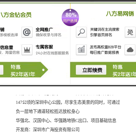
地铁：距离地铁1号线华强路站6分钟步行距离，一公里
内覆盖地铁2号线华强北站及7号线华强南站。
公共交通：500米内有4大公交车站，超过30条公交线
路，覆盖深圳主要商圈及住宅区华强北、汉国中心、华
强路地铁C出口、配套完善大厦自带超过两万平商业裙
楼，轻餐、咖啡、大型餐饮、健身、精品超市等一应俱
全，商务配套近在咫尺500米内覆盖九方购物中心城市级
商业配套，总建筑面积达18万平方米，提供丰富的商业
选择7分钟内可抵达跨越华强路、华强北、华新三个换乘
地铁站的华强北地铁商业街，可提供约5万平方米时尚而
具有人文艺术气息的商业业态组合项目正北方即为占地
147公顷的深圳中心公园，尽享生态美景的同时，可通过
负一层地下通道轻松抵达放松身心
华强北、汉国中心、华强路地铁C出口、项目基础信息
开发商：深圳市广海投资有限公司