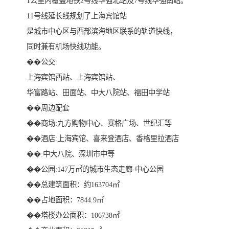
1公里内覆盖地铁2号线华强北站及7号线华强南站。
11号线延长线规划了上海宾馆站
是城市中心区与西部滨海地区联系的轨道快线，
同时兼有机场快线功能。
��公交:
上海宾馆西站、上海宾馆站、
华富路站、田面站、中大八院站、福田中学站
��周边配套
��商场:九方购物中心、赛格广场、世纪汇等
��酒店:上海宾馆、喜来登酒店、香格里拉酒店
��:中大八院、深圳市中等
��公园:147万㎡的城市生态走廊-中心公园
��总建筑面积：约163704㎡
��占地面积：7844.9㎡
��塔楼办公面积：106738㎡