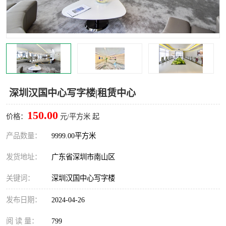
龙华
罗湖区
宝安区
西乡
兴东
石岩
福田华强北
南山科技园
深圳汉国中心写字楼|租赁中心
南山后海
福田区
150.00
价格：
元/平方米 起
车公庙
保税区
产品数量：
9999.00平方米
发货地址：
广东省深圳市南山区
中心区
华强北
关键词：
深圳汉国中心写字楼
南山区
西丽
发布日期：
2024-04-26
南头
高新园
阅 读 量：
799