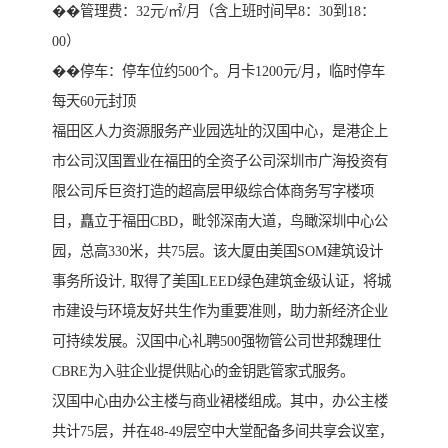
��管理费：32元/㎡/月（含上班时间早8：30到18：
00）
��停车：停车位约500个。月卡1200元/月，临时停车
每天60元封顶
福田区人力资源服务产业园选址的汉国中心，是港企上
市公司汉国置业在福田的全资子公司深圳市广海投资有
限公司斥巨资打造的超高层甲级综合体商务写字楼项
目，矗立于福田CBD，毗邻深南大道，鸟瞰深圳中心公
园，总高330米，共75层。该大厦由美国SOM建筑设计
事务所设计, 取得了美国LEED绿色建筑金级认证，将城
市建设与环境友好共生作为重要准则，助力新经济企业
可持续发展。汉国中心礼聘500强物管公司世邦魏理仕
CBRE为入驻企业提供贴心的金钥匙管家式服务。
汉国中心由办公主楼与商业裙楼组成。其中，办公主楼
共计75层，并在48-49层空中大堂配备多间共享会议室，