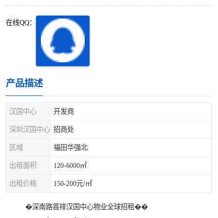
深圳超级总部基地
后海
在线QQ：
蛇口
南油
华侨城
南山蛇口
龙岗区
科技园北区
产品描述
宝安西乡
宝安新安
汉国中心
开发商
光明区
南山西丽
深圳汉国中心
招商处
区域
福田华强北
龙华观澜
南山桃园
出租面积
120-6000㎡
出租价格
150-200元/㎡
�深南路首排汉国中心物业全球招租��