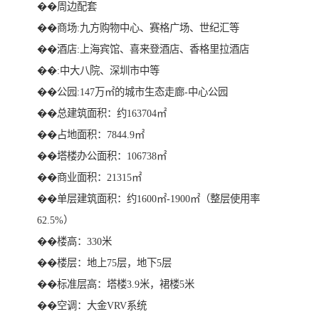
��周边配套
��商场:九方购物中心、赛格广场、世纪汇等
��酒店:上海宾馆、喜来登酒店、香格里拉酒店
��:中大八院、深圳市中等
��公园:147万㎡的城市生态走廊-中心公园
��总建筑面积：约163704㎡
��占地面积：7844.9㎡
��塔楼办公面积：106738㎡
��商业面积：21315㎡
��单层建筑面积：约1600㎡-1900㎡（整层使用率
62.5%）
��楼高：330米
��楼层：地上75层，地下5层
��标准层高：塔楼3.9米，裙楼5米
��空调：大金VRV系统