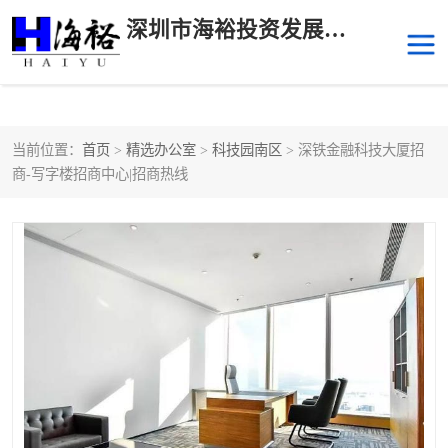
深圳市海裕投资发展有限公司
当前位置：
首页
>
精选办公室
>
科技园南区
> 深铁金融科技大厦招
后海
科技园南区
商-写字楼招商中心|招商热线
科技园中区
南山华侨城
前海
深圳湾科技生态园
福田中心区写字楼租赁
宝安中心区
深圳宝安
福田车公庙
罗湖水贝
南山南油