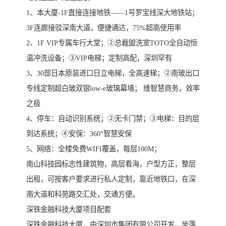
1、本大厦-1F直接连接地铁——1号罗宝线深大地铁站；
3F连廊接驳深南大道，便捷通达，75%超高使用率
2、1F VIP专属车行大堂；②总裁盥洗室TOTO全自动恒
温冲洗设备；③VIP电梯；定制高配，深圳罕有
3、30部日本原装进口日立电梯，全高速梯；②南玻出口
专线定制超白玻双银low-e玻璃幕墙； 维智慧商务，效率
之极
4、停车：自动识别系统；②无卡门禁；③电梯：目的层
到达系统；④安保：360°智慧安保
5、网络：全楼免费WIFI覆盖，每层100M；
南山科技园标志性建筑物，高层看海，户型方正，整层
出租，可按客户要求进行私人定制，靠近地铁口，在深
南大道和科苑路交汇处，交通方便。
深铁金融科技大厦项目配套
深铁金融科技大厦，由深圳市集团有限公司开发。坐落