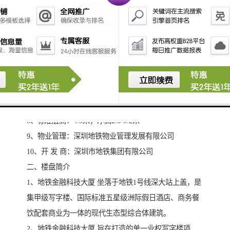
5、标 准 层：2050平米
6、楼盘层数：地上51层，地下4层（地下4层为车库，1
层为大堂，2层车库，3-5层为商业，6层酒店宴会会议，
7-8层为空中花园，9-31层办公，33-40层酒店，41-45行
政配套，47层酒店康乐，48层酒店大堂，49层为酒店餐
饮，50层空中吧，51层为酒店设备）
7、容 积 率：10
8、标准层高：4.5米，净高2.8-3.2米
9、物业管理：深圳地铁物业管理发展有限公司
10、开 发 商：深圳市地铁集团有限公司
二、楼盘简介
1、地铁金融科技大厦 坐落于地铁1号线深大站上盖，是
集甲级写字楼、国际标准五星级洲际假日酒店、商务餐
饮配套商业为一体的现代生态型综合体建筑。
2、地铁金融科技大厦 旨在打造的单一业权写字楼项