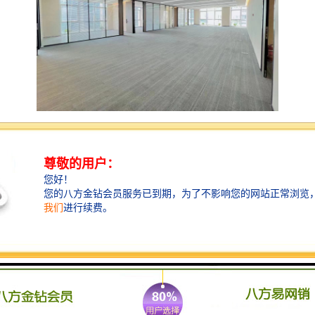
地铁金融科技大厦 坐落于地铁1号线深大站上盖，是集
甲级写字楼、国际标准五星级洲际假日酒店、商务餐饮
配套商业为一体的现代生态型综合体建筑。
一、楼盘参数
1、占地面积：9772.1平方
2、建筑面积：97760平方（办公42690平，酒店38000
平，商业8260平，配套8810平）
3、建筑高度：248.9米
4、使 用 率：76%