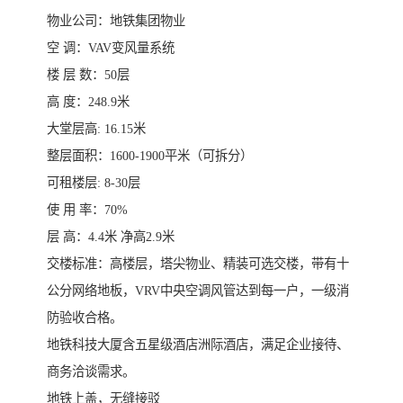
物业公司：地铁集团物业
空 调：VAV变风量系统
楼 层 数：50层
高 度：248.9米
大堂层高: 16.15米
整层面积：1600-1900平米（可拆分）
可租楼层: 8-30层
使 用 率：70%
层 高：4.4米 净高2.9米
交楼标准：高楼层，塔尖物业、精装可选交楼，带有十
公分网络地板，VRV中央空调风管达到每一户，一级消
防验收合格。
地铁科技大厦含五星级酒店洲际酒店，满足企业接待、
商务洽谈需求。
地铁上盖，无缝接驳