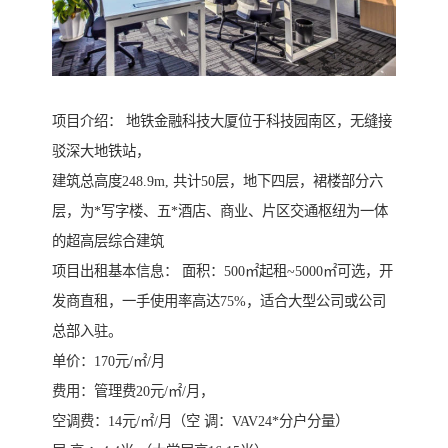
项目介绍： 地铁金融科技大厦位于科技园南区，无缝接​‌‌
驳深大地铁站，
建筑总高度248.9m, 共计50层，地下四层，裙楼部分六
层，为*写字楼、五*酒店、商业、片区交通枢纽为一体
的超高层综合建筑
项目出租基本信息： 面积：500㎡起租~5000㎡可选，开
发商直租，一手使用率高达75%，适合大型公司或公司
总部入驻。
单价：170元/㎡/月
费用：管理费20元/㎡/月，
空调费：14元/㎡/月（空 调：VAV24*分户分量）