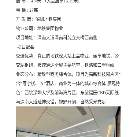
层 高 ：4.4米 （大堂层高16.15米）
电 梯 : 27部
开 发 商：深圳地铁集团
物业公司：地铁集团物业
项目地址：深南大道深南科苑立交桥西南侧
项目配套
交通优势：真正的地铁深大站上盖物业，坐享地铁、公
交站枢纽、极速通达全城主要航空、铁路和口岸枢纽
业态分布：精致型商务综合体，项目为高新科技园片区*
含*写字楼、五*酒店、商业为一体的城市综合体 景观特
色：西眺深圳大学及前海湾片区，东望福田CBD天际线
与深南大道延伸交错，视野开阔，自然采光充足