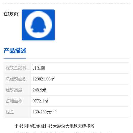
深圳超级总部基地
后海
在线QQ：
蛇口
南油
华侨城
南山蛇口
龙岗区
科技园北区
产品描述
宝安西乡
宝安新安
深铁金融科技大厦
开发商
光明区
南山西丽
总建筑面积
129821.66㎡
建筑高度
248.9米
龙华观澜
南山桃园
占地面积
9772.1㎡
租金
160-230元/平
科技园地铁金融科技大厦深大地铁无缝接驳