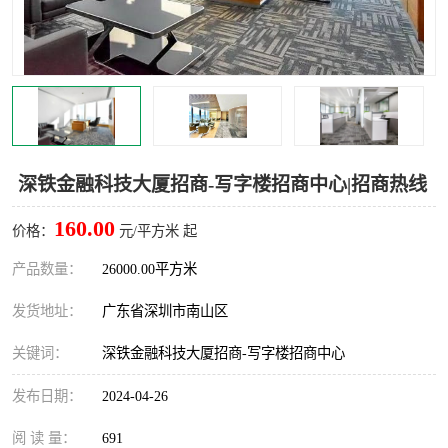
龙华
罗湖区
宝安区
西乡
兴东
石岩
福田华强北
南山科技园
深铁金融科技大厦招商-写字楼招商中心|招商热线
南山后海
福田区
160.00
价格：
元/平方米 起
车公庙
保税区
产品数量：
26000.00平方米
发货地址：
广东省深圳市南山区
中心区
华强北
关键词：
深铁金融科技大厦招商-写字楼招商中心
南山区
西丽
发布日期：
2024-04-26
南头
高新园
阅 读 量：
691