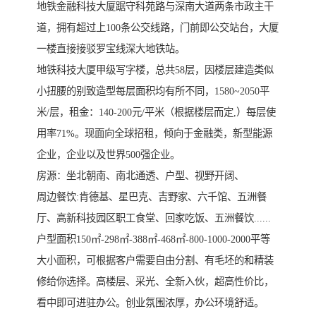
地铁金融科技大厦踞守科苑路与深南大道两条市政主干
道，拥有超过上100条公交线路，门前即公交站台，大厦
一楼直接接驳罗宝线深大地铁站。
地铁科技大厦甲级写字楼，总共58层，因楼层建造类似
小扭腰的别致造型每层面积均有所不同，1580~2050平
米/层，租金：140-200元/平米（根据楼层而定,）每层使
用率71%。现面向全球招租，倾向于金融类，新型能源
企业，企业以及世界500强企业。
房源：坐北朝南、南北通透、户型、视野开阔、
周边餐饮:肯德基、星巴克、吉野家、六千馆、五洲餐
厅、高新科技园区职工食堂、回家吃饭、五洲餐饮......
户型面积150㎡-298㎡-388㎡-468㎡-800-1000-2000平等
大小面积，可根据客户需要自由分割、有毛坯的和精装
修给你选择。高楼层、采光、全新入伙，超高性价比，
看中即可进驻办公。创业氛围浓厚，办公环境舒适。