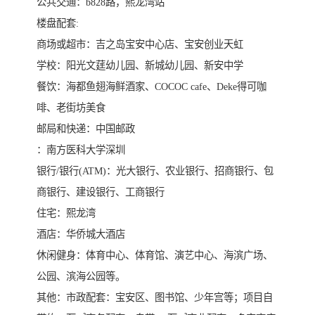
公共交通：b828路，熙龙湾站
楼盘配套:
商场或超市：吉之岛宝安中心店、宝安创业天虹
学校：阳光文莛幼儿园、新城幼儿园、新安中学
餐饮：海都鱼翅海鲜酒家、COCOC cafe、Deke得可咖
啡、老街坊美食
邮局和快递：中国邮政
：南方医科大学深圳
银行/银行(ATM)：光大银行、农业银行、招商银行、包
商银行、建设银行、工商银行
住宅：熙龙湾
酒店：华侨城大酒店
休闲健身：体育中心、体育馆、演艺中心、海滨广场、
公园、滨海公园等。
其他：市政配套：宝安区、图书馆、少年宫等；项目自