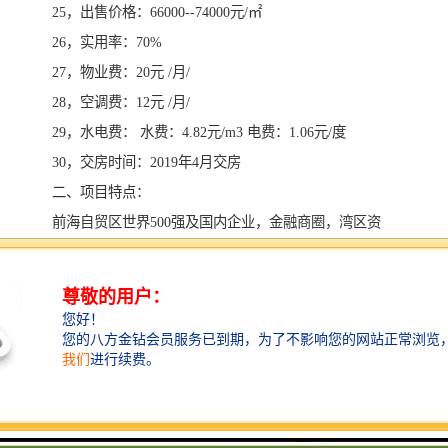
25，出售价格：66000--74000元/㎡
26，实用率：70%
27，物业费：20元 /月/
28，空调费：12元 /月/
29，水电费： 水费：4.82元/m3 电费：1.06元/度
30，交房时间：2019年4月交房
二、项目特点：
前海自贸区世界500强及国内企业，金融商圈，湾区资
产，可散售旺铺；
开发+自运营5年，预计年底开业，即买即收益；
无缝约168万㎡新欢乐海岸/壹方城，共享醇熟商圈；
全时街区+临街餐饮铺，主力60-90平铺现售；
项目周边已有三条地铁线路5个地铁站；
楼盘地址：深圳市宝华路与海天路交汇处（宝华地铁站
A2出口）