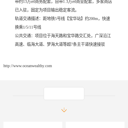
带约13万㎡商务配套，自带1.3万㎡商业配套，多家商店
已入驻，固定为项目输出稳定客流。
轨道交通描述：距地铁5号线【宝华站】约200m，快速
换乘1/5/11号线
公共交通：项目位于海天路和宝华路交汇处，广深沿江
高速、临海大道、梦海大道等超7条主干道快速接驳
http://www.oceanwealthy.com
产品推荐