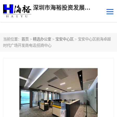
深圳市海裕投资发展有限公司
当前位置：
首页
>
精选办公室
>
宝安中心区
> 宝安中心区前海卓越
后海
科技园南区
时代广场开发商电话|招商中心
科技园中区
南山华侨城
前海
深圳湾科技生态园
福田中心区写字楼租赁
宝安中心区
深圳宝安
福田车公庙
罗湖水贝
南山南油