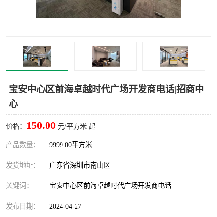
龙华
罗湖区
宝安区
西乡
兴东
石岩
福田华强北
南山科技园
宝安中心区前海卓越时代广场开发商电话|招商中
心
南山后海
福田区
150.00
价格：
元/平方米 起
车公庙
保税区
产品数量：
9999.00平方米
中心区
华强北
发货地址：
广东省深圳市南山区
南山区
西丽
关键词：
宝安中心区前海卓越时代广场开发商电话
南头
高新园
发布日期：
2024-04-27