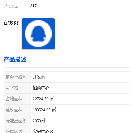
深圳超级总部基地
后海
阅 读 量：
817
蛇口
南油
在线QQ：
华侨城
南山蛇口
龙岗区
科技园北区
产品描述
宝安西乡
宝安新安
光明区
南山西丽
前海卓越时代广场
开发商
写字楼
招商中心
龙华观澜
南山桃园
占地面积
22724.76 ㎡
建筑面积
180524.95 ㎡
标准层面积
2050㎡
所属区域
宝安中心区