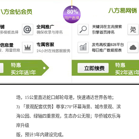
三、推荐理由：
1) 「物业优势】集团20年商务地产开发经验，已打造卓
越世纪中心、卓越时代广场等众多商务精品；物业优
势，商务物管，荣获“深圳物管企业”、“中国物业管理百
强企业”等多重，保持写字楼持续生
命力。
2) 「区域交通优势】商务价值在于地段！前海+宝中两
大地段，享受国际金融配套和成熟文体资源；交通，1号
线、5号线、
11号线三地铁汇集，交利；12公里高速直达宝安囯际机
场，15公里直达蛇口邮轮母港，快速通达世界各地；
3) 「景观配套优势】尊享270°环幕海景、城市景观、滨
海公园、绿轴四重景观，生态办公无限；华侨城欢乐海
岸升级
版，预计3年内建设完成。