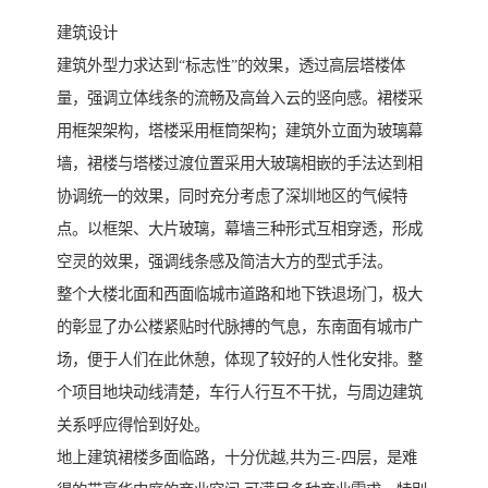
建筑设计
建筑外型力求达到“标志性”的效果，透过高层塔楼体
量，强调立体线条的流畅及高耸入云的竖向感。裙楼采
用框架架构，塔楼采用框筒架构；建筑外立面为玻璃幕
墙，裙楼与塔楼过渡位置采用大玻璃相嵌的手法达到相
协调统一的效果，同时充分考虑了深圳地区的气候特
点。以框架、大片玻璃，幕墙三种形式互相穿透，形成
空灵的效果，强调线条感及简洁大方的型式手法。
整个大楼北面和西面临城市道路和地下铁退场门，极大
的彰显了办公楼紧贴时代脉搏的气息，东南面有城市广
场，便于人们在此休憩，体现了较好的人性化安排。整
个项目地块动线清楚，车行人行互不干扰，与周边建筑
关系呼应得恰到好处。
地上建筑裙楼多面临路，十分优越,共为三-四层，是难