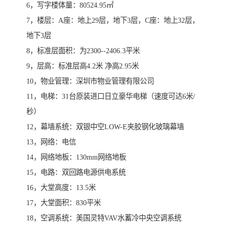
6，写字楼体量：80524.95㎡
7，楼层：A座：地上29层，地下3层，C座：地上32层，
地下3层
8，标准层面积：为2300--2406.3平米
9，层高：标准层高4.2米 净高2.95米
10，物业管理：深圳市物业管理有限公司
11，电梯：31台原装进口日立豪华电梯（速度可达6米/
秒）
12，幕墙系统：双银中空LOW-E夹胶钢化玻璃幕墙
13，网络：电信
14，网络地板：130mm网络地板
15，电路：双回路电源供电系统
16，大堂高度：13.5米
17，大堂面积：830平米
18，空调系统：美国灵特VAV水蓄冷中央空调系统