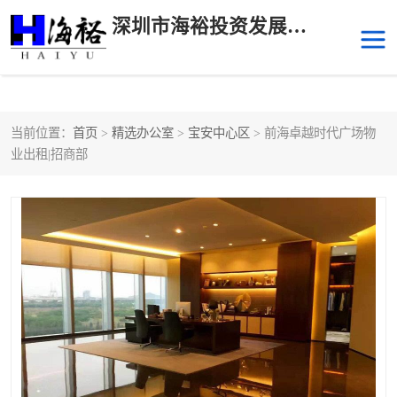
深圳市海裕投资发展有限公司
当前位置：
首页
>
精选办公室
>
宝安中心区
> 前海卓越时代广场物
后海
科技园南区
业出租|招商部
科技园中区
南山华侨城
前海
深圳湾科技生态园
福田中心区写字楼租赁
宝安中心区
深圳宝安
福田车公庙
罗湖水贝
南山南油