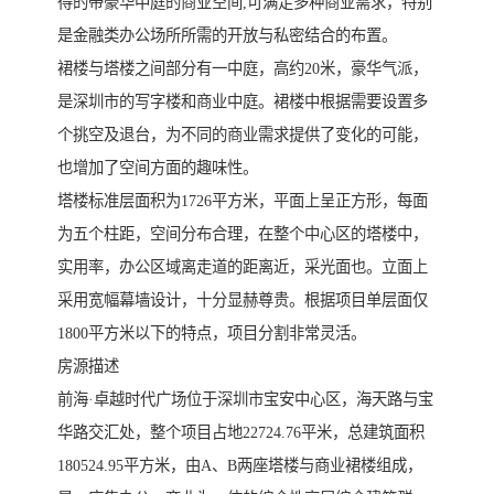
得的带豪华中庭的商业空间,可满足多种商业需求，特别
是金融类办公场所所需的开放与私密结合的布置。
裙楼与塔楼之间部分有一中庭，高约20米，豪华气派，
是深圳市的写字楼和商业中庭。裙楼中根据需要设置多
个挑空及退台，为不同的商业需求提供了变化的可能，
也增加了空间方面的趣味性。
塔楼标准层面积为1726平方米，平面上呈正方形，每面
为五个柱距，空间分布合理，在整个中心区的塔楼中，
实用率，办公区域离走道的距离近，采光面也。立面上
采用宽幅幕墙设计，十分显赫尊贵。根据项目单层面仅
1800平方米以下的特点，项目分割非常灵活。
房源描述
前海·卓越时代广场位于深圳市宝安中心区，海天路与宝
华路交汇处，整个项目占地22724.76平米，总建筑面积
180524.95平方米，由A、B两座塔楼与商业裙楼组成，