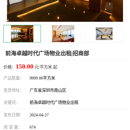
龙华
罗湖区
宝安区
西乡
兴东
石岩
福田华强北
南山科技园
前海卓越时代广场物业出租|招商部
南山后海
福田区
150.00
价格：
元/平方米 起
车公庙
保税区
产品数量：
9999.00平方米
发货地址：
广东省深圳市南山区
中心区
华强北
关键词：
前海卓越时代广场物业出租
南山区
西丽
发布日期：
2024-04-27
南头
高新园
阅 读 量：
674