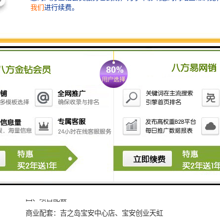
际CBD前海自贸区。
2、商务在于地段！前海、宝中双中心核心地段，享受宝
安中心区40亿成熟配套资源；
3、双地铁，3分钟直达前海，15分钟直达宝安囯际机
场；
4、集团20年商务地产开发经验；出品；
5、奢享海湾一线270度 环幕海景、都市中心、滨海公
园、绿轴四重景观；
6、12cm网络地板、总裁洗手间、电梯、单元式双银中
空玻璃幕墙、16部进口日立电梯、美国特灵冰蓄冷中央
空调、720个充
足停车位；
7、豪华装修，可看海景。
四、项目配套
商业配套：吉之岛宝安中心店、宝安创业天虹