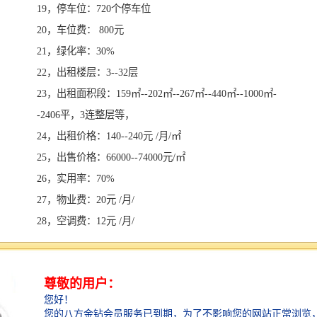
19，停车位：720个停车位
20，车位费： 800元
21，绿化率：30%
22，出租楼层：3--32层
23，出租面积段：159㎡--202㎡--267㎡--440㎡--1000㎡-
-2406平，3连整层等，
24，出租价格：140--240元 /月/㎡
25，出售价格：66000--74000元/㎡
26，实用率：70%
27，物业费：20元 /月/
28，空调费：12元 /月/
29，水电费： 水费：4.82元/m3 电费：1.06元/度
30，交房时间：2019年4月交房
三、项目优势
1、开发商提升版福田CBD和世界之窗欢乐海岸结合版国