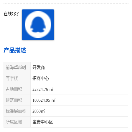
深圳超级总部基地
后海
在线QQ：
蛇口
南油
华侨城
南山蛇口
龙岗区
科技园北区
产品描述
宝安西乡
宝安新安
前海卓越时代广场
开发商
光明区
南山西丽
写字楼
招商中心
占地面积
22724.76 ㎡
龙华观澜
南山桃园
建筑面积
180524.95 ㎡
标准层面积
2050㎡
所属区域
宝安中心区