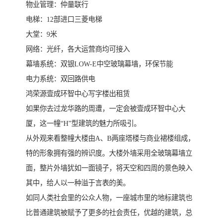
物业管理：仲量联行
电梯：12部进口三菱电梯
大堂：9米
网络：光纤，各大运营商均可接入
幕墙系统：双银LOW-E中空玻璃幕墙，环保节能
电力系统：双回路供电
鸿荣源壹成环智中心写字楼出租赁
如果你去过龙华路的周遭，一定会被壹成环智中心大
厦，这一幢“H”型建筑的魅力所吸引。
从外观来看整幢大楼由A、B两座塔楼与商业裙楼组成，
特的形象拥有强的辨识度。大楼外墙采用全玻璃幕墙立
面，整片外墙犹如一面镜子，将天空和四周的景色映入
其中，给人以一种溢于言表的美。
如同人类社会里的公众人物，一座城市里的地标建筑也
比普通建筑被赋予了更多的社会责任，优越的建筑，总