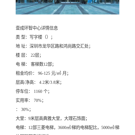
壹成环智中心详情信息
类 型：写字楼（）；
地 址：深圳市龙华区路和鸿尚路交汇处；
楼 层： 22层；
电 梯： 客梯数12部；
租金均价： 96-125 元/㎡·月；
层高/净高： 4.2米/3.8米；
停车位： 1160 个；
实用率： 70%；
： 30%；
大堂：9米层高典雅大堂，大理石饰面；
电梯：12部三菱电梯，3600㎡/梯的电梯配比，5000㎡/梯