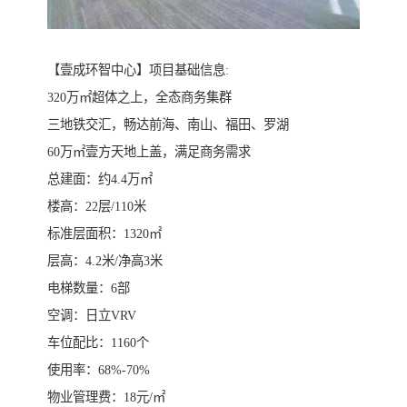
【壹成环智中心】项目基础信息:
320万㎡超体之上，全态商务集群
三地铁交汇，畅达前海、南山、福田、罗湖
60万㎡壹方天地上盖，满足商务需求
总建面：约4.4万㎡
楼高：22层/110米
标准层面积：1320㎡
层高：4.2米/净高3米
电梯数量：6部
空调：日立VRV
车位配比：1160个
使用率：68%-70%
物业管理费：18元/㎡