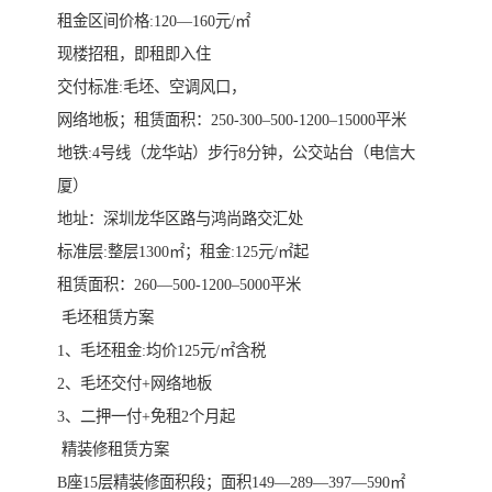
租金区间价格:120—160元/㎡
现楼招租，即租即入住
交付标准:毛坯、空调风口，
网络地板；租赁面积：250-300–500-1200–15000平米
地铁:4号线（龙华站）步行8分钟，公交站台（电信大
厦）
地址：深圳龙华区路与鸿尚路交汇处
标准层:整层1300㎡；租金:125元/㎡起
租赁面积：260—500-1200–5000平米
️ 毛坯租赁方案
1、毛坯租金:均价125元/㎡含税
2、毛坯交付+网络地板
3、二押一付+免租2个月起
️ 精装修租赁方案
B座15层精装修面积段；面积149—289—397—590㎡