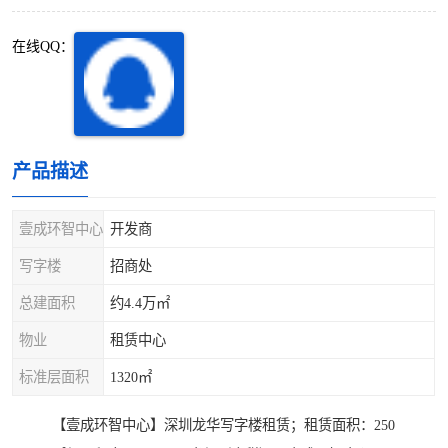
深圳超级总部基地
后海
在线QQ：
蛇口
南油
华侨城
南山蛇口
龙岗区
科技园北区
产品描述
宝安西乡
宝安新安
壹成环智中心
开发商
光明区
南山西丽
写字楼
招商处
总建面积
约4.4万㎡
龙华观澜
南山桃园
物业
租赁中心
标准层面积
1320㎡
【壹成环智中心】深圳龙华写字楼租赁；租赁面积：250