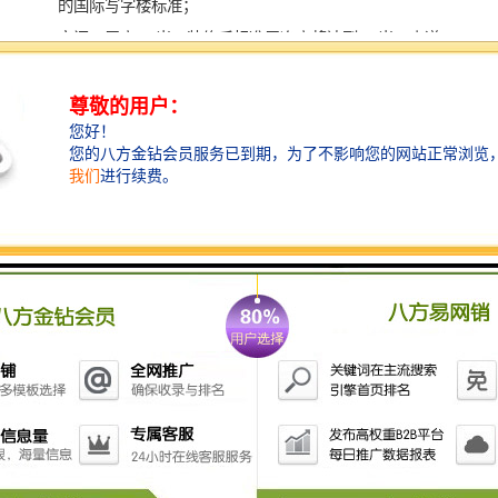
的国际写字楼标准；
空间：层高4.2米，装修后标准层净高将达到2.8米，走道
宽2.1米；
空调：采用日立变频多联式中央空调系统，科学安排用
电周期，减少空调运营成本。可以分户控制，分户计
量，并采用新风系统；
车位：配置智能化停车系统，实现停车引导、反向寻车
及智能缴费等功能。写字楼、商业部分共计1160个车
位，38：1高车位配比，并特设电动轿车充车位。