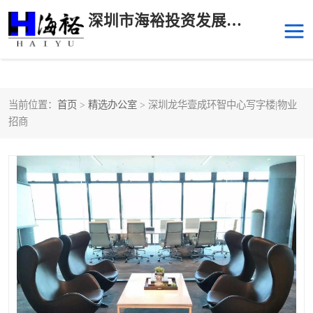
深圳市海裕投资发展有限公司
当前位置：
首页
>
精选办公室
> 深圳龙华壹成环智中心写字楼|物业
后海
科技园南区
招商
科技园中区
南山华侨城
前海
深圳湾科技生态园
福田中心区写字楼租赁
宝安中心区
深圳宝安
福田车公庙
罗湖水贝
南山南油