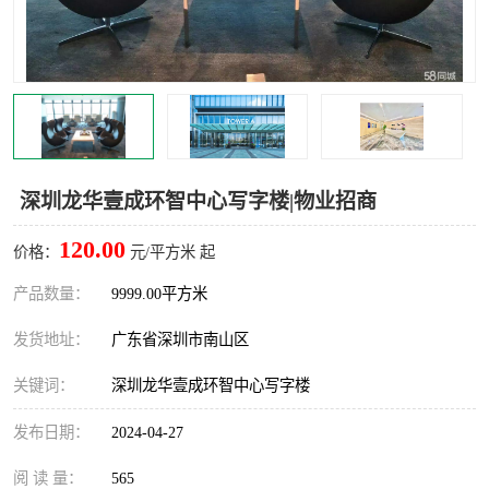
龙华
罗湖区
宝安区
西乡
兴东
石岩
福田华强北
南山科技园
深圳龙华壹成环智中心写字楼|物业招商
南山后海
福田区
120.00
价格：
元/平方米 起
车公庙
保税区
产品数量：
9999.00平方米
发货地址：
广东省深圳市南山区
中心区
华强北
关键词：
深圳龙华壹成环智中心写字楼
南山区
西丽
发布日期：
2024-04-27
南头
高新园
阅 读 量：
565