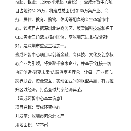
㎡起，租金：120元/平米起（含税）；壹成环智中心项
目占地约62.29万，将建成总面积约160万集产业、商
务、居住、教育、购物、休闲等配套的全生态城市中
心。该项目占据深圳北站商务区、坂雪岗科技城和福田
CBD黄金三角鼎立核心区位，享深圳东进北拓战略利
好，是深圳市重点工程之一。
壹成环智中心项目以创新金融、高科技、文化及创意核
心产业为引领，将集聚千余家企业，并基于“连接一切-
协同创造-聚变未来”的联盟商务理念，让每一产业核心
跨界联合，资源交互，实现企业间的联盟共赢，有力拉
升区域经济，打造全球共享经济典范。
【壹成环智中心基本信息】
项目名称：壹成环智中心
开发商：深圳市鸿荣源地产
用地面积：5775㎡