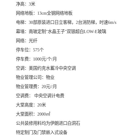
净高：3米
网络地板：13cm全钢网络地板
电梯：30部原装进口日立客梯，2台消防梯，时速6m/s
幕墙：南玻定制“水晶王子”双银超白LOW-E玻璃
网络：光纤
停车位：575个
停车费：1000元/个/月
空调：美国约克水蓄冷中央空调
物业管理公司：物业
物业管理费：20元//月
空调费： 中央空调计电费
大堂高度：20米
大堂面积：2000㎡
公共装修用料均为伊朗进口白洞石
特定制门及门禁嵌入式设备