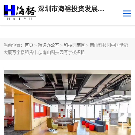
深圳市海裕投资发展有限公司
当前位置：
首页
>
精选办公室
>
科技园南区
> 南山科技园中国储能
后海
科技园南区
大厦写字楼租赁中心|南山科技园写字楼招租
科技园中区
南山华侨城
前海
深圳湾科技生态园
福田中心区写字楼租赁
宝安中心区
深圳宝安
福田车公庙
罗湖水贝
南山南油