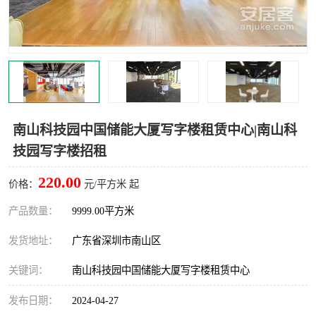
龙华
罗湖区
宝安区
西乡
兴东
石岩
福田华强北
南山科技园
南山科技园中国储能大厦写字楼租赁中心|南山科
技园写字楼招租
南山后海
福田区
220.00
价格：
元/平方米 起
车公庙
保税区
产品数量：
9999.00平方米
中心区
华强北
发货地址：
广东省深圳市南山区
南山区
西丽
关键词：
南山科技园中国储能大厦写字楼租赁中心
南头
高新园
发布日期：
2024-04-27