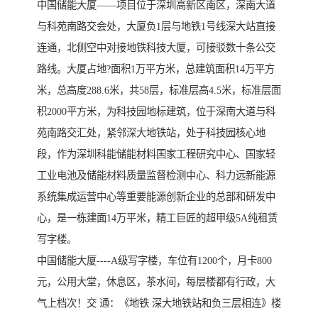
中国储能大厦——项目位于深圳高新区南区，深南大道
与科苑南路交会处，大厦负1层与地铁1号线深大站直接
连通，北侧空中对接地铁科技大厦，可接驳数十条公交
路线。大厦占地?面积1万平方米，总建筑面积14万平方
米，总高度288.6米，共58层，标准层高4.5米，标准层面
积2000平方米，为科技园地标建筑，位于深南大道与科
苑南路交汇处，紧邻深大地铁站，处于科技园核心地
段，作为深圳科能储能材料国家工程研究中心、国家轻
工业电池及储能材料质量监督检测中心、科力远新能源
系统集成运营中心等重要能源创新企业的总部和研发中
心，是一栋建面14万平米，精工巨匠的超甲级5A纯租赁
写字楼。
中国储能大厦----A级写字楼，车位有1200个，月卡800
元，公用大堂，休息区，茶水间，每层楼都有行政，大
气上档次！交 通：《地铁 深大地铁站和负三层相连》楼