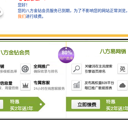
中国储能大厦位于深圳市南山区深圳科技园南区，总建
筑面积14万平方米，宗地号：T204-0134，用地面积：
9999.67，地上建筑面积：99996.7。
主楼高289米，工程造价逾10亿元，建成后将成为一座功
能齐全、技术良好、风格特、绿色低碳的“智 慧大厦”和
中国储能行业的服务枢纽。
该工程已获全国建筑业绿色施工示范工程立项。
中国储能大厦全球租赁
中国储能大厦盛世启动
层数：地上58层，地下4层
标准层面积： 约2000