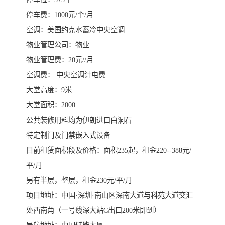
停车费：1000元/个/月
空调：美国约克水蓄冷中央空调
物业管理公司：物业
物业管理费：20元//月
空调费： 中央空调计电费
大堂高度：9米
大堂面积：2000
公共装修用料均为伊朗进口白洞石
特定制门及门禁嵌入式设备
目前租赁面积段及价格：面积235起，租金220--388元/
平/月
另有半层，整层，租金230元/平/月
项目地址：中国·深圳·南山区深南大道与科苑大道交汇
处西南角（一号线深大站C出口200米即到）