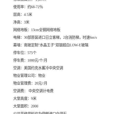
使用率：约68-72％
层高：4.5米
净高：3米
网络地板：13cm全钢网络地板
电梯：30部原装进口日立客梯，2台消防梯，时速6m/s
幕墙：南玻定制“水晶王子”双银超白LOW-E玻璃
停车位：575个
停车费：1000元/个/月
空调：美国约克水蓄冷中央空调
物业管理公司：物业
物业管理费：20元//月
空调费： 中央空调计电费
大堂高度：9米
大堂面积：2000
公共装修用料均为伊朗进口白洞石