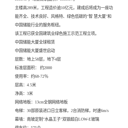
主楼高289米，工程造价逾10亿元，建成后将成为一座功
能齐全、技术良好、风格特、绿色低碳的“智 慧大厦”和
中国储能行业的服务枢纽。
该工程已获全国建筑业绿色施工示范工程立项。
中国储能大厦全球租赁
中国储能大厦盛世启动
层数：地上58层，地下4层
标准层面积： 约2000
使用率：约68-72％
层高：4.5米
净高：3米
网络地板：13cm全钢网络地板
电梯：30部原装进口日立客梯，2台消防梯，时速6m/s
幕墙：南玻定制“水晶王子”双银超白LOW-E玻璃
停车位：575个