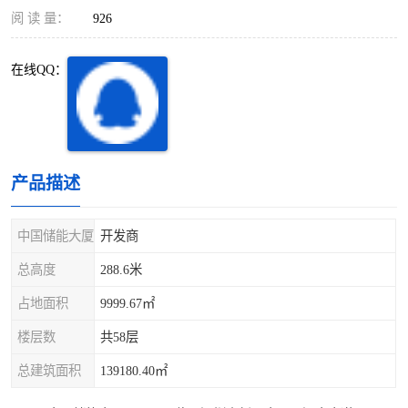
深圳超级总部基地
后海
阅 读 量：
926
蛇口
南油
在线QQ：
华侨城
南山蛇口
龙岗区
科技园北区
产品描述
宝安西乡
宝安新安
光明区
南山西丽
中国储能大厦
开发商
总高度
288.6米
龙华观澜
南山桃园
占地面积
9999.67㎡
楼层数
共58层
总建筑面积
139180.40㎡