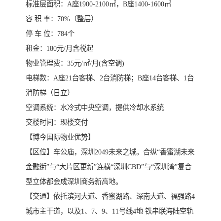
标准层面积：A座1900-2100㎡，B座1400-1600㎡
容 积 率：70%（整层）
停 车 位：784个
租金：180元/月含税起
物业管理费：35元/㎡/月(含空调)
电梯数：A座21台客梯、2台消防梯；B座14台客梯、1台
消防梯（日立）
空调系统：水冷式中央空调，提供冷却水系统
交楼时间：现楼交付
【博今国际物业优势】
【区位】车公庙，深圳2049未来之城。合纵“香蜜湖未来
金融街”与“大片区更新”连横“深圳CBD”与“深圳湾”复合
型立体都会成深圳商务新高地。
【交通】依托滨河大道、香蜜湖路、深南大道、福强路4
城市主干道，以及1、7、9、11号线4地 铁串联海陆空轨