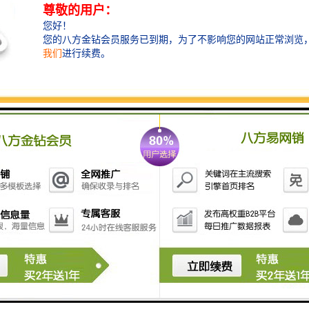
楼高：A座约260m（含幕墙）， B座约200m（含幕墙）
总楼层：A座55层，B座41层
标准层高：4.4-4.5米，净高3米
标准层面积：A座1900-2100㎡，B座1400-1600㎡
使用率：70%（整层）
停车位：784个
租金：180元/月含税起
物业管理费：35元/㎡/月(含空调)
电梯数：A座21台客梯、2台消防梯；B座14台客梯、1台
消防梯（日立）
空调系统：水冷式中央空调，提供冷却水系统
交楼时间：现楼交付