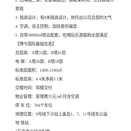
2. 山海城三景，北望塘朗山，南瞰深圳湾，东西看城市
景观
3. 挑高设计，有8米挑高设计，烘托出公司总部的大气
4. 空调，自主控制，加班者的福音
5. 自带30000㎡商业配套，吃喝玩乐游娱购全部满足
【博今国际基础信息】
总层高：A塔55层、B塔41层
电 梯：A塔26部、B塔18部
标准层面积：1400-2100㎡
标准层高：4.4米净高3.1米
交楼时间：现楼交付
物业管理：管理费35元/㎡/月含空调
停 车 位：784个车位
地理位置：9号线下沙站上盖及1、7、11号线车公庙
地 铁站