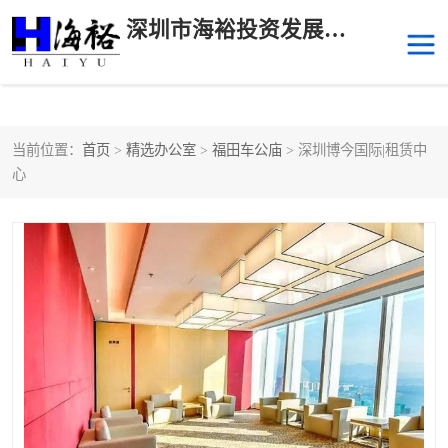
深圳市海裕投资发展有限公司
当前位置：
首页
>
精选办公室
>
福田车公庙
> 深圳博今国际|租赁中
后海
科技园南区
心
科技园中区
南山华侨城
前海
深圳湾科技生态园
福田中心区写字楼租赁
宝安中心区
深圳宝安
福田车公庙
罗湖水贝
南山南油