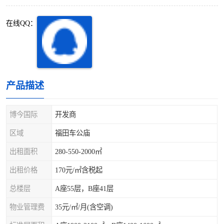
深圳超级总部基地
后海
在线QQ：
蛇口
南油
华侨城
南山蛇口
龙岗区
科技园北区
产品描述
宝安西乡
宝安新安
博今国际
开发商
光明区
南山西丽
区域
福田车公庙
出租面积
280-550-2000㎡
龙华观澜
南山桃园
出租价格
170元/㎡含税起
总楼层
A座55层，B座41层
物业管理费
35元/㎡/月(含空调)