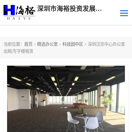
深圳市海裕投资发展有限公司
当前位置：
首页
>
精选办公室
>
科技园中区
> 深圳汉京中心办公室
后海
科技园南区
出租|写字楼租赁
科技园中区
南山华侨城
前海
深圳湾科技生态园
福田中心区写字楼租赁
宝安中心区
深圳宝安
福田车公庙
罗湖水贝
南山南油