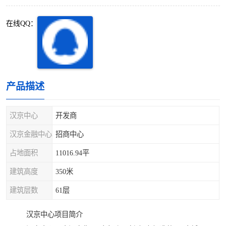
深圳超级总部基地
后海
在线QQ：
蛇口
南油
华侨城
南山蛇口
龙岗区
科技园北区
产品描述
宝安西乡
宝安新安
汉京中心
开发商
光明区
南山西丽
汉京金融中心
招商中心
占地面积
11016.94平
龙华观澜
南山桃园
建筑高度
350米
建筑层数
61层
汉京中心项目简介