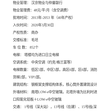
物业管理： 汉京物业与仲量联行
物业管理费：48元/平/月（含空调费）
批地时间： 2013年-2053 年（40年产权）
入伙时间： 2020年3月30日
产权性质： 商办
交楼标准： 毛坯
车 位 数： 852个
电梯： 塔楼均为进口日立电梯
空调系统： 中央空调（约克/格兰富等）
电梯数量： 低区5部，中区5部，高区6部，区6部，消防
货梯2部，VIP1部。
建筑结构： 钢框架支撑结构体系，核心筒外置建筑设计
外墙材料： 南塔LOW-e中空玻璃，北塔外墙为比利时进
口阳氧化铝板＋LOW-e中空玻璃
交通： 1号线（深大站），13号线（在建）、15号线(深