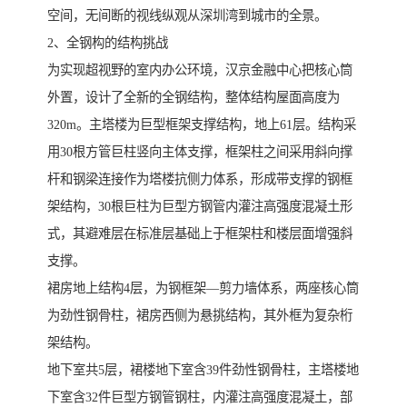
空间，无间断的视线纵观从深圳湾到城市的全景。
2、全钢构的结构挑战
为实现超视野的室内办公环境，汉京金融中心把核心筒
外置，设计了全新的全钢结构，整体结构屋面高度为
320m。主塔楼为巨型框架支撑结构，地上61层。结构采
用30根方管巨柱竖向主体支撑，框架柱之间采用斜向撑
杆和钢梁连接作为塔楼抗侧力体系，形成带支撑的钢框
架结构，30根巨柱为巨型方钢管内灌注高强度混凝土形
式，其避难层在标准层基础上于框架柱和楼层面增强斜
支撑。
裙房地上结构4层，为钢框架—剪力墙体系，两座核心筒
为劲性钢骨柱，裙房西侧为悬挑结构，其外框为复杂桁
架结构。
地下室共5层，裙楼地下室含39件劲性钢骨柱，主塔楼地
下室含32件巨型方钢管钢柱，内灌注高强度混凝土，部