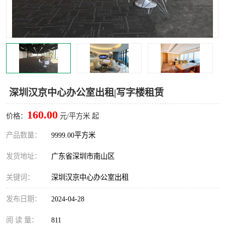
龙华
罗湖区
宝安区
西乡
兴东
石岩
福田华强北
南山科技园
深圳汉京中心办公室出租|写字楼租赁
南山后海
福田区
160.00
价格：
元/平方米 起
车公庙
保税区
产品数量：
9999.00平方米
发货地址：
广东省深圳市南山区
中心区
华强北
关键词：
深圳汉京中心办公室出租
南山区
西丽
发布日期：
2024-04-28
南头
高新园
阅 读 量：
811