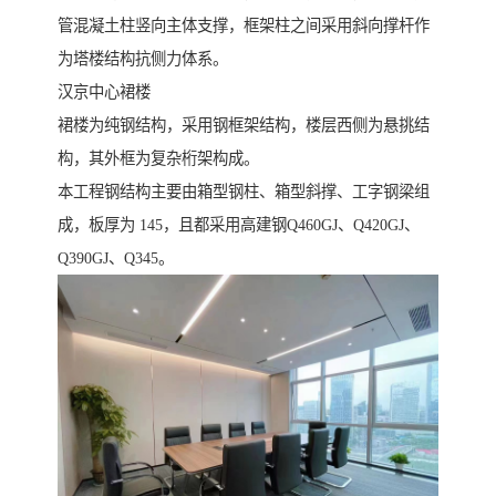
管混凝土柱竖向主体支撑，框架柱之间采用斜向撑杆作
为塔楼结构抗侧力体系。
汉京中心裙楼
裙楼为纯钢结构，采用钢框架结构，楼层西侧为悬挑结
构，其外框为复杂桁架构成。
本工程钢结构主要由箱型钢柱、箱型斜撑、工字钢梁组
成，板厚为 145，且都采用高建钢Q460GJ、Q420GJ、
Q390GJ、Q345。