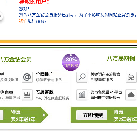
所属区域：南山 科技园
产权描述：汉京中心标准写字楼产权为40年
物业类别：写字楼
建筑年代：2020-05-30
开 发 商：深圳市罗兰斯宝物业发展有限公司
建筑类型：暂无资料
建筑面积：64120 ㎡
占地面积：11016.93 ㎡
房屋总数： 648户
楼栋总数：1栋
物业公司：汉京物业
绿 化 率：30%
容 积 率：10.00
物 业 费：48附加信息：写字楼产品物业费48元/平·月