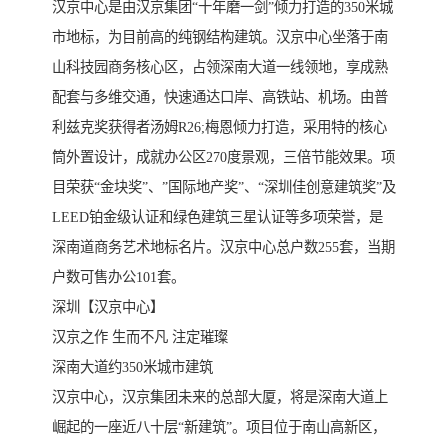
汉京中心是由汉京集团“十年磨一剑”倾力打造的350米城
市地标，为目前高的纯钢结构建筑。汉京中心坐落于南
山科技园商务核心区，占领深南大道一线领地，享成熟
配套与多维交通，快速通达口岸、高铁站、机场。由普
利兹克奖获得者汤姆R26;梅恩倾力打造，采用特的核心
筒外置设计，成就办公区270度景观，三倍节能效果。项
目荣获“金块奖”、”国际地产奖”、“深圳佳创意建筑奖”及
LEED铂金级认证和绿色建筑三星认证等多项荣誉，是
深南道商务艺术地标名片。汉京中心总户数255套，当期
户数可售办公101套。
深圳【汉京中心】
汉京之作 生而不凡 注定璀璨
深南大道约350米城市建筑
汉京中心，汉京集团未来的总部大厦，将是深南大道上
崛起的一座近八十层“新建筑”。项目位于南山高新区，