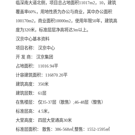
临深南大道北侧，项目总占地面积11017m2，10，建筑
覆盖率60%，用地性质为办公与商业，其中办公面积
100170m2，商业面积10000m2，使用年限50年，建筑高
度为320米，标准层层净高将达3m以上。
汉京中心基本资料
项目名称： 汉京中心
开 发 商： 汉京集团
占地面积： 11016.94平
计容建筑面积：116870.20平
建筑高度： 350米
建筑层数： 61层
在售楼层： 仅35-37层（散售）;46-48层（整售）
标准层高： 4.5米，
大堂高度： 四层大堂通高30米
标准层面积： 散售：386-568㎡;整售：1552-1595㎡