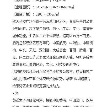
【出租楼层】：A栋4-48F，B栋7-28F
【出租面积】：341-734-1200-2000-6578㎡
【租金价格】：220元--330元/㎡
航天科技广场坐落于后海总部经济区，尊享完善的公共
服务配套，高度聚合商务、商业、生活、文化、体育等
城市功能；汇名师巨匠不竭智慧，造湾区19万㎡商务。
后海总部经济区现有华润、中国航天、中海油、中建钢
构、中铁、天虹、深创投、大成基金、百丽、腾讯、百
度、阿里巴巴等20多家总部企业同步入驻，将打造成为
寰球资本汇聚的经济、文化、科技及创新中心
优越的交通环境可以保障企业的办公效率。航天科技广
场利用海陆空轨立体交通资源优势，承袭“深圳速度”，
给予湾区企业崛起更强的推动力。
● 海
邻近太子湾邮轮母港，接驳中国香港、中国澳门、珠海