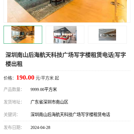
龙华
罗湖区
宝安区
西乡
兴东
石岩
福田华强北
南山科技园
深圳南山后海航天科技广场写字楼租赁电话|写字
楼出租
南山后海
福田区
190.00
价格：
元/平方米 起
车公庙
保税区
产品数量：
9999.00平方米
中心区
华强北
发货地址：
广东省深圳市南山区
南山区
西丽
关键词：
深圳南山后海航天科技广场写字楼租赁电话
南头
高新园
发布日期：
2024-04-28