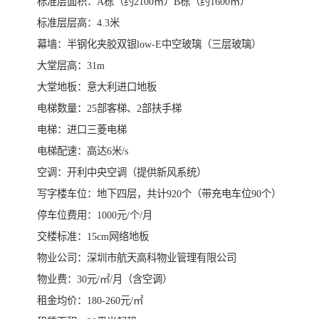
标准层面积：A栋（约2100㎡）B栋（约1600㎡）
标准层层高：4.3米
幕墙：半钢化夹胶双银low-E中空玻璃（三层玻璃）
大堂层高：31m
大堂地板：意大利进口地板
电梯数量：25部客梯、2部扶手梯
电梯：进口三菱电梯
电梯配速：高达6米/s
空调：开利中央空调（提供新风系统）
写字楼车位：地下四层，共计920个（带充电车位90个）
停车位费用：1000元/个/月
交楼标准：15cm网络地板
物业公司：深圳市航天高科物业管理有限公司
物业费：30元/㎡/月（含空调）
租金均价：180-260元/㎡