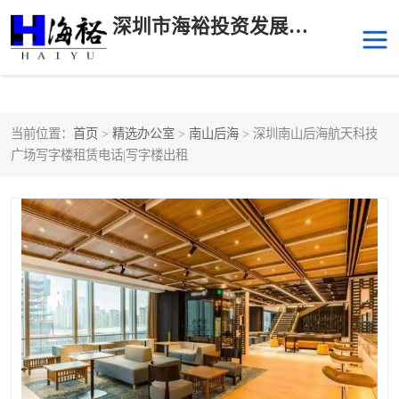
深圳市海裕投资发展有限公司
当前位置：
首页
>
精选办公室
>
南山后海
> 深圳南山后海航天科技
后海
科技园南区
广场写字楼租赁电话|写字楼出租
科技园中区
南山华侨城
前海
深圳湾科技生态园
福田中心区写字楼租赁
宝安中心区
深圳宝安
福田车公庙
罗湖水贝
南山南油