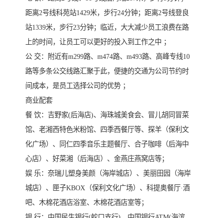
距离2号线科苑站1429米，步行24分钟；距离2号线登良
站1339米，步行23分钟；临近，大大减少员工浪费在路
上的时间，让员工可以更好的投入到工作之中 ；
公 交：附近有m299路、m474路、m493路、高峰专线10
路等多条公交线路汇聚于此，便捷的交通为公司节约时
间成本，是员工选择公司的优势 ；
商业配套
餐 饮：吉野家(后海店)、海珠城美食会、冒儿胡同冒菜
馆、老湘西特色米粉馆、四季西餐厅等、探羊（保利文
化广场）、同仁四季音乐主题餐厅、合子咖啡（后海中
心店）、好菜湘（后海店）、金燕庄燕窝店等；
娱 乐：奈瑞儿塑身美颜（海岸城店）、美丽田园（海岸
城店）、匣子KBOX（保利文化广场）、科提奥餐厅·酒
吧、木棉花酒店浴室、木棉花酒店室等；
银 行：中国民生银行(蛇口支行)、中国银行ATM(海滨