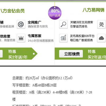
▲半钢化夹胶双银LOW-E中空玻璃，打造全明、绿色生
态办公环境。
▲200米高空，48米宽，3层标准层高的天际观景台，270
度视野俯瞰深圳湾。
▲920个高配置停车位，其中90个为高标准充电车位，商
务泊车更便捷。
▲裙楼30000平方双商业，办公、休闲一步到位。
▲保安值班制度，增强系数，确保商务和纯粹。
二、项目基本参数
位置地址：南山后海海德三道和后海滨路交汇处
开发商： 深圳市航天高科投资管理有限公司
总建面：约20万㎡（办公面积约12.1万㎡）
写字楼层数：A栋48层B栋28层
租赁楼层：A栋（高238米）4-48楼B栋（高138米）7-28
楼