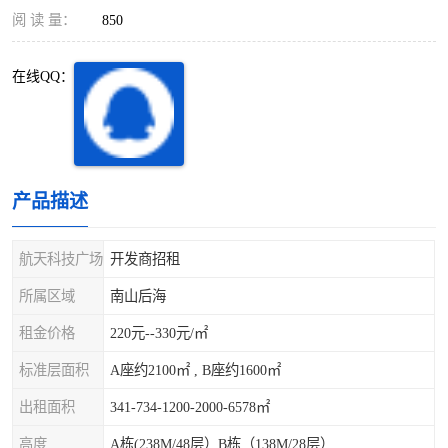
深圳超级总部基地
后海
阅 读 量：
850
蛇口
南油
在线QQ：
华侨城
南山蛇口
龙岗区
科技园北区
产品描述
宝安西乡
宝安新安
光明区
南山西丽
航天科技广场
开发商招租
所属区域
南山后海
龙华观澜
南山桃园
租金价格
220元--330元/㎡
标准层面积
A座约2100㎡ , B座约1600㎡
出租面积
341-734-1200-2000-6578㎡
高度
A栋(238M/48层）B栋（138M/28层）