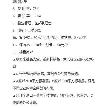
39858.4平
6、使 用 率：75%
7、容 积 率：12.04
8、物业管理：世邦魏理仕
9、电梯：三菱34部
10、管 理费：30元/平(含空调)、维护费：2.4元/平
11、停 车位：920个，月卡：800元/平
二、楼盘简介
▲以31米挑高大堂，重新标榜每一家入驻企业的办公格
调。
▲4.3米舒适标准层高，高阔办公的商务智选。
▲A座以2100平方标准层，B座以1600平方标准层，满足
不同企业的特空间战略布局。
▲34部全进口三菱写字楼电梯，分区运营，营造更、更
快捷的办公环境。