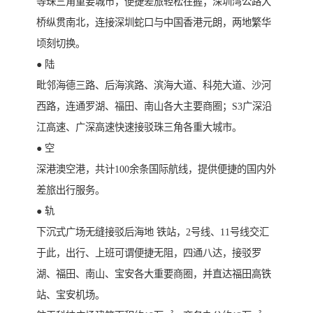
等珠三角重要城市，便捷差旅轻松在握；深圳湾公路大
桥纵贯南北，连接深圳蛇口与中国香港元朗，两地繁华
顷刻切换。
● 陆
毗邻海德三路、后海滨路、滨海大道、科苑大道、沙河
西路，连通罗湖、福田、南山各大主要商圈；S3广深沿
江高速、广深高速快速接驳珠三角各重大城市。
● 空
深港澳空港，共计100余条国际航线，提供便捷的国内外
差旅出行服务。
● 轨
下沉式广场无缝接驳后海地 铁站，2号线、11号线交汇
于此，出行、上班可谓便捷无阻，四通八达，接驳罗
湖、福田、南山、宝安各大重要商圈，并直达福田高铁
站、宝安机场。