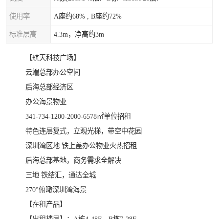
使用率
A座约68% , B座约72%
标准层高
4.3m，净高约3m
【航天科技广场】
云端总部办公空间
后海总部经济区
办公海景物业
341-734-1200-2000-6578㎡单位招租
特色连层复式，立观光梯，带空中花园
深圳湾区地 铁上盖办公物业火热招租
后海总部基地，商务需求全解决
三地 铁结汇，通达全城
270°俯瞰深圳湾海景
【在租产品】