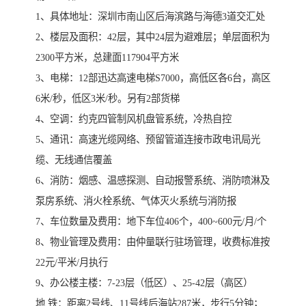
1、具体地址：深圳市南山区后海滨路与海德3道交汇处
2、楼层及面积：42层，其中24层为避难层；单层面积为
2300平方米，总建面117904平方米
3、电梯：12部迅达高速电梯S7000，高低区各6台，高区
6米/秒，低区3米/秒。另有2部货梯
4、空调：约克四管制风机盘管系统，冷热自控
5、通讯：高速光缆网络、预留管道连接市政电讯局光
缆、无线通信覆盖
6、消防：烟感、温感探测、自动报警系统、消防喷淋及
泵房系统、消火栓系统、气体灭火系统与消防报
7、车位数量及费用：地下车位406个，400~600元/月/个
8、物业管理及费用：由仲量联行驻场管理，收费标准按
22元/平米/月执行
9、办公楼主楼：7-23层（低区）、25-42层（高区）
地 铁：距离2号线、11号线后海站287米，步行5分钟；