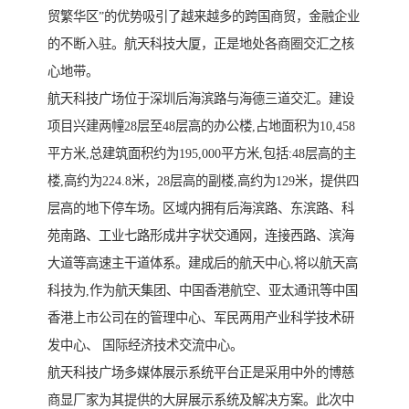
贸繁华区”的优势吸引了越来越多的跨国商贸，金融企业
的不断入驻。航天科技大厦，正是地处各商圈交汇之核
心地带。
航天科技广场位于深圳后海滨路与海德三道交汇。建设
项目兴建两幢28层至48层高的办公楼,占地面积为10,458
平方米,总建筑面积约为195,000平方米,包括:48层高的主
楼,高约为224.8米，28层高的副楼,高约为129米，提供四
层高的地下停车场。区域内拥有后海滨路、东滨路、科
苑南路、工业七路形成井字状交通网，连接西路、滨海
大道等高速主干道体系。建成后的航天中心,将以航天高
科技为,作为航天集团、中国香港航空、亚太通讯等中国
香港上市公司在的管理中心、军民两用产业科学技术研
发中心、 国际经济技术交流中心。
航天科技广场多媒体展示系统平台正是采用中外的博慈
商显厂家为其提供的大屏展示系统及解决方案。此次中