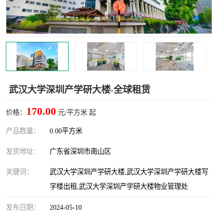
龙华
罗湖区
宝安区
西乡
兴东
石岩
福田华强北
南山科技园
武汉大学深圳产学研大楼-全球租赁
南山后海
福田区
170.00
价格：
元/平方米 起
车公庙
保税区
产品数量：
0.00平方米
发货地址：
广东省深圳市南山区
中心区
华强北
关键词：
武汉大学深圳产学研大楼,武汉大学深圳产学研大楼写
南山区
西丽
字楼出租,武汉大学深圳产学研大楼物业管理处
南头
高新园
发布日期：
2024-05-10