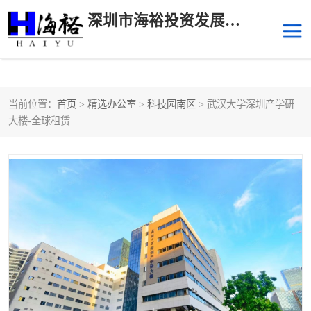
深圳市海裕投资发展有限公司
当前位置：
首页
>
精选办公室
>
科技园南区
> 武汉大学深圳产学研
后海
科技园南区
大楼-全球租赁
科技园中区
南山华侨城
前海
深圳湾科技生态园
福田中心区写字楼租赁
宝安中心区
深圳宝安
福田车公庙
罗湖水贝
南山南油