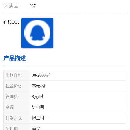
深圳超级总部基地
后海
阅 读 量：
987
蛇口
南油
在线QQ：
华侨城
南山蛇口
龙岗区
科技园北区
产品描述
宝安西乡
宝安新安
光明区
南山西丽
出租面积
90-2000㎡
租金价格
75元/㎡
龙华观澜
南山桃园
管理费
8元/㎡
空调
计电费
付款方式
押二付一
免租期
面议