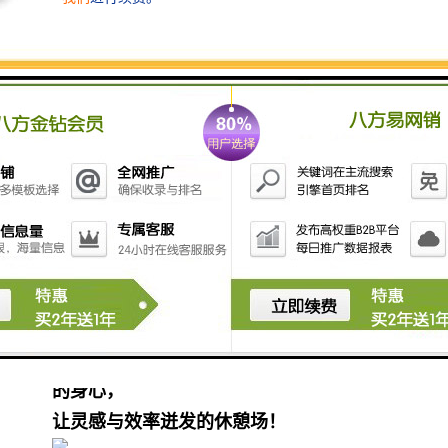
架空网络地板，自由布局商务脉络
三、垂直城市森林
多层次景观体验，屋顶花园，城市森呼吸
规划屋顶花园，多层次、阶梯式设计，让景
观、商业与人文融合。
花园式露台办公，激发商务能量；
设空*享露台护院，阳光鲜氧愉悦身心，激
发灵感与效率；
多层次景观体验，立体化生态办公，
设空*享露台护院，为都市白领们打造舒适
的办公环境
让他们在工作之余，还有一处可以保持愉悦
的身心，
让灵感与效率迸发的休憩场！