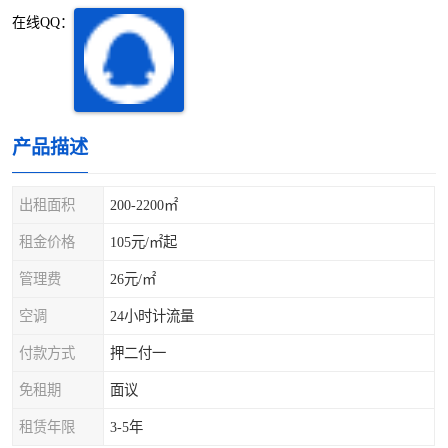
深圳超级总部基地
后海
在线QQ：
蛇口
南油
华侨城
南山蛇口
产品描述
龙岗区
科技园北区
出租面积
200-2200㎡
宝安西乡
宝安新安
租金价格
105元/㎡起
光明区
南山西丽
管理费
26元/㎡
龙华观澜
南山桃园
空调
24小时计流量
付款方式
押二付一
免租期
面议
租赁年限
3-5年