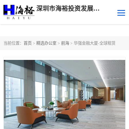
深圳市海裕投资发展有限公司
当前位置：
首页
>
精选办公室
>
前海
> 华强金融大厦-全球租赁
后海
科技园南区
科技园中区
南山华侨城
前海
深圳湾科技生态园
福田中心区写字楼租赁
宝安中心区
深圳宝安
福田车公庙
罗湖水贝
南山南油