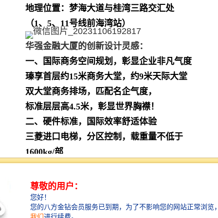
地理位置：梦海大道与桂湾三路交汇处
（1、5、11号线前海湾站）
华强金融大厦的创新设计灵感：
一、国际商务空间规划，彰显企业非凡气度
瑧享首层约15米商务大堂，约9米天际大堂
双大堂商务排场，匹配名企气度，
标准层层高4.5米，彰显世界胸襟！
二、硬件标准，国际效率舒适体验
三菱进口电梯，分区控制，载重量不低于
1600kg/部
电梯楼层控制，智能便捷
麦克维尔24hVAV空调，节能、环保办公
双银Low-E超白夹胶中空玻璃，隔热隔音绿
色环保