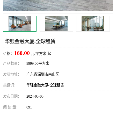
龙华
罗湖区
宝安区
西乡
兴东
石岩
华强金融大厦-全球租赁
福田华强北
南山科技园
160.00
价格：
元/平方米 起
南山后海
福田区
产品数量：
9999.00平方米
车公庙
保税区
发货地址：
广东省深圳市南山区
中心区
华强北
关键词：
华强金融大厦-全球租赁
南山区
西丽
发布日期：
2024-05-05
南头
高新园
阅 读 量：
891