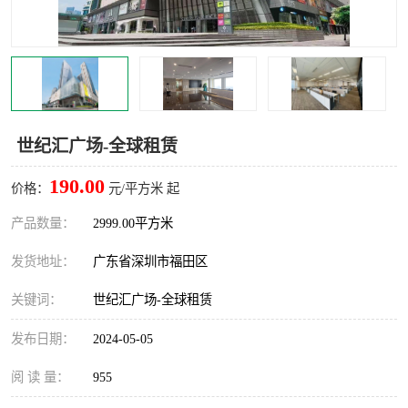
龙华
罗湖区
宝安区
西乡
兴东
石岩
世纪汇广场-全球租赁
福田华强北
南山科技园
190.00
价格：
元/平方米 起
南山后海
福田区
产品数量：
2999.00平方米
车公庙
保税区
发货地址：
广东省深圳市福田区
中心区
华强北
关键词：
世纪汇广场-全球租赁
南山区
西丽
发布日期：
2024-05-05
南头
高新园
阅 读 量：
955