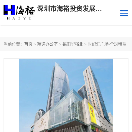
深圳市海裕投资发展有限公司
当前位置：
首页
>
精选办公室
>
福田华强北
> 世纪汇广场-全球租赁
后海
科技园南区
科技园中区
南山华侨城
前海
深圳湾科技生态园
福田中心区写字楼租赁
宝安中心区
深圳宝安
福田车公庙
罗湖水贝
南山南油