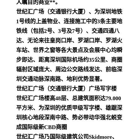
人瞩目的商业**。
世纪汇广场（交通银行大厦）、为深圳地铁
1号线的上盖物业
、连接施工中的3条主要地
铁线（包括2号、3号及7号）、交通四通八
达、无论来往皇岗口岸、罗湖口岸、罗湖
火
车站、世界之窗等各大景点及会展中心均瞬
步即达、距离深圳国际机场约35公里、商圈
辐射区域庞大、周边公交路线发达、前临深
圳交通动脉深南路、地利优势显著。
世纪汇广场（交通银行大厦）广场写字楼
世纪汇广场楼高48层、总建筑面积达79.000
平方米、为深圳的优质甲级写字楼、雄踞深
圳核心地段深南中路、势必带动华强北蜕变
成国际级新CBD商圈
世纪汇广场乃国际级建筑公司Skidmore、