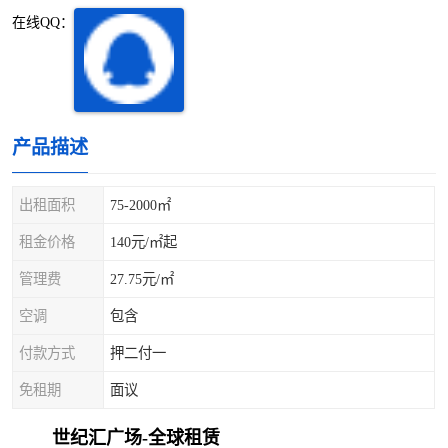
深圳超级总部基地
后海
在线QQ：
蛇口
南油
华侨城
南山蛇口
产品描述
龙岗区
科技园北区
出租面积
75-2000㎡
宝安西乡
宝安新安
租金价格
140元/㎡起
光明区
南山西丽
管理费
27.75元/㎡
龙华观澜
南山桃园
空调
包含
付款方式
押二付一
免租期
面议
世纪汇广场-全球租赁