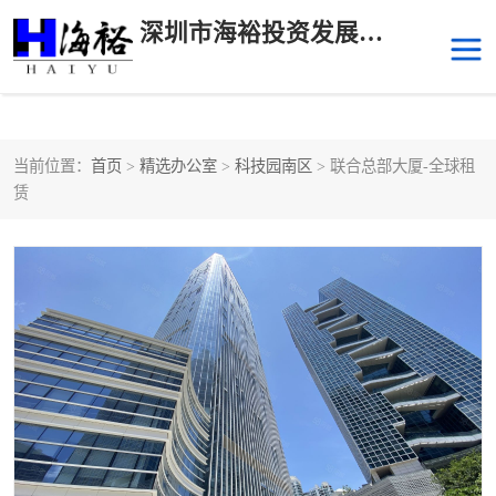
深圳市海裕投资发展有限公司
当前位置：
首页
>
精选办公室
>
科技园南区
> 联合总部大厦-全球租
后海
科技园南区
赁
科技园中区
南山华侨城
前海
深圳湾科技生态园
福田中心区写字楼租赁
宝安中心区
深圳宝安
福田车公庙
罗湖水贝
南山南油