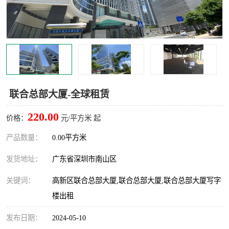
龙华
罗湖区
宝安区
西乡
兴东
石岩
福田华强北
南山科技园
联合总部大厦-全球租赁
南山后海
福田区
220.00
价格：
元/平方米 起
车公庙
保税区
产品数量：
0.00平方米
发货地址：
广东省深圳市南山区
中心区
华强北
关键词：
高新区联合总部大厦,联合总部大厦,联合总部大厦写字
南山区
西丽
楼出租
南头
高新园
发布日期：
2024-05-10