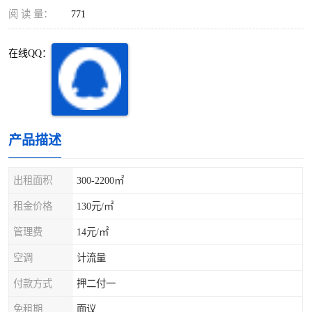
深圳超级总部基地
后海
阅 读 量：
771
蛇口
南油
在线QQ：
华侨城
南山蛇口
龙岗区
科技园北区
产品描述
宝安西乡
宝安新安
光明区
南山西丽
出租面积
300-2200㎡
租金价格
130元/㎡
龙华观澜
南山桃园
管理费
14元/㎡
空调
计流量
付款方式
押二付一
免租期
面议