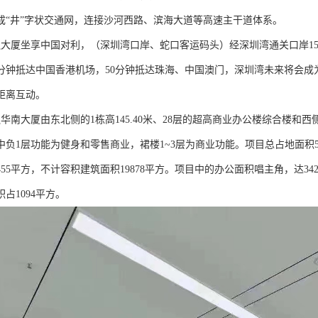
成“井”字状交通网，连接沙河西路、滨海大道等高速主干道体系。
融大厦坐享中国对利，（深圳湾口岸、蛇口客运码头）经深圳湾通关口岸15
0分钟抵达中国香港机场，50分钟抵达珠海、中国澳门，深圳湾未来将会
距离互动。
华南大厦由东北侧的1栋高145.40米、28层的超高商业办公楼综合楼和西
负1层功能为健身和零售商业，裙楼1~3层为商业功能。项目总占地面积519
455平方，不计容积建筑面积19878平方。项目中的办公面积唱主角，达342
占1094平方。