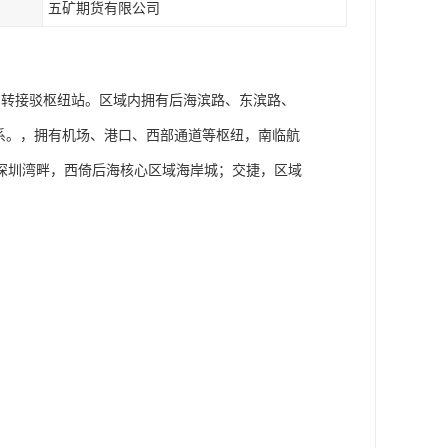
五矿期货有限公司
中转接驳枢纽站。区域内拥有后海滨路、东滨路、
系。，拥有机场、港口、西部通道等枢纽，南临航
深圳湾畔，西倚后海核心区域海岸城；交捷，区域