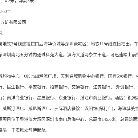
：4.2米，净高3米
360个
：五矿有限公司
况
与地铁2号线连接蛇口后海华侨城等深圳豪宅区；地铁11号线连接福田，
贯穿深圳南北五分钟内通过科苑大道，滨海大道两条主干道，可迅速踏上前
城购物中心，OK mall潮流广场，天利名城购物中心银行：国有5大银行
行、民生银行、平安银行、招商银行、交通银行、江苏银行； 外资银行
行；南洋商业银行、星展银行、东亚银行、湛江市商业银行。酒店：凯宾
、威斯汀酒店、威尼斯酒店、洲际酒店餐饮：汉阳馆(保利店)，海珠城美食
厦项目位于粤港澳大湾区深圳市南山后海中心，总高度145.6米，总建筑面
格局，于海风处静待起航。