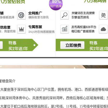
厦楼盘简介
融大厦座落于深圳后海中心区门户位置，拥有机场、港口、西部通道等枢
东眺深圳湾体育中心、风景秀丽的深圳湾畔，西倚后海核心区域海岸城；
融大厦位于蛇口线后海地铁站附近，是2号线、11号线、15号线中转接驳