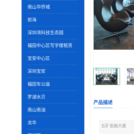
南山华侨城
前海
深圳湾科技生态园
福田中心区写字楼租赁
宝安中心区
深圳宝安
福田车公庙
罗湖水贝
产品描述
南山南油
龙华
五矿金融大厦