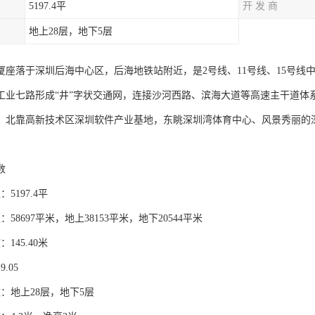
5197.4平
开 发 商
地上28层，地下5层
厦座落于深圳后海中心区，后海地铁站附近，是2号线、11号线、15号线
工业七路形成“井”字状交通网，连接沙河西路、滨海大道等高速主干道体
，北靠高新技术区深圳软件产业基地，东眺深圳湾体育中心、风景秀丽的
数
5197.4平
58697平米，地上38153平米，地下20544平米
145.40米
.05
：地上28层，地下5层