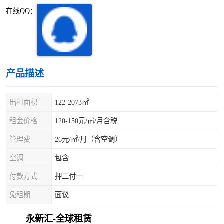
深圳超级总部基地
后海
在线QQ：
蛇口
南油
华侨城
南山蛇口
产品描述
龙岗区
科技园北区
出租面积
122-2073㎡
宝安西乡
宝安新安
租金价格
120-150元/㎡/月含税
光明区
南山西丽
管理费
26元/㎡/月（含空调）
龙华观澜
南山桃园
空调
包含
付款方式
押二付一
免租期
面议
永新汇-全球租赁