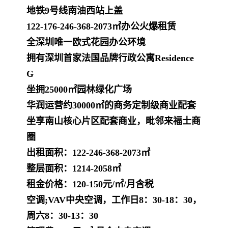
地铁9号线南油西站上盖
122-176-246-368-2073㎡办公火爆租赁
全深圳唯一欧式花园办公环境
拥有深圳首家法国品牌行政公寓Residence
G
坐拥25000㎡园林绿化广场
华润运营约30000㎡的商务定制级商业配套
坐享南山核心片区配套商业，毗邻来福士商
圈
出租面积：122-246-368-2073㎡
整层面积：1214-2058㎡
租金价格：120-150元/㎡/月含税
空调;VAV中央空调，
工作日8：30-18：30，
周六8：30-13：30