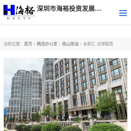
深圳市海裕投资发展有限公司
当前位置：
首页
>
精选办公室
>
南山南油
> 永新汇-全球租赁
后海
科技园南区
科技园中区
南山华侨城
前海
深圳湾科技生态园
福田中心区写字楼租赁
宝安中心区
深圳宝安
福田车公庙
罗湖水贝
南山南油