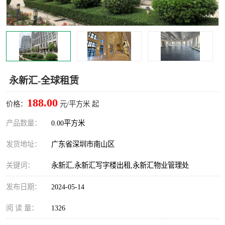
龙华
罗湖区
宝安区
西乡
兴东
石岩
永新汇-全球租赁
福田华强北
南山科技园
188.00
价格：
元/平方米 起
南山后海
福田区
产品数量：
0.00平方米
车公庙
保税区
发货地址：
广东省深圳市南山区
中心区
华强北
关键词：
永新汇,永新汇写字楼出租,永新汇物业管理处
南山区
西丽
发布日期：
2024-05-14
南头
高新园
阅 读 量：
1326