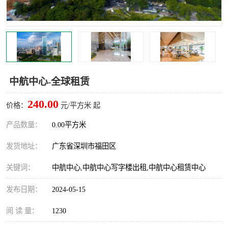
龙华
罗湖区
宝安区
西乡
兴东
石岩
中航中心-全球租赁
福田华强北
南山科技园
240.00
价格：
元/平方米 起
南山后海
福田区
产品数量：
0.00平方米
车公庙
保税区
发货地址：
广东省深圳市福田区
中心区
华强北
关键词：
中航中心,中航中心写字楼出租,中航中心租赁中心
南山区
西丽
发布日期：
2024-05-15
南头
高新园
阅 读 量：
1230