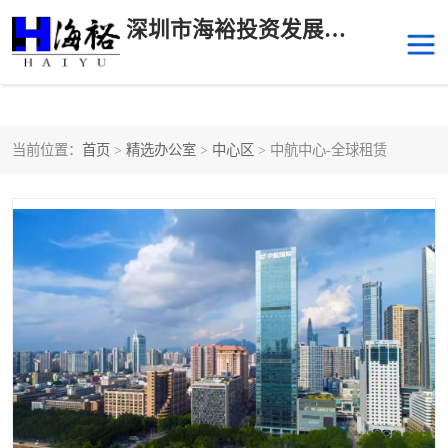
深圳市海裕投资发展有限公司
当前位置：
首页
>
精选办公室
>
中心区
> 中航中心-全球租赁
后海
科技园南区
科技园中区
南山华侨城
前海
深圳湾科技生态园
福田中心区写字楼租赁
宝安中心区
深圳宝安
福田车公庙
罗湖水贝
南山南油