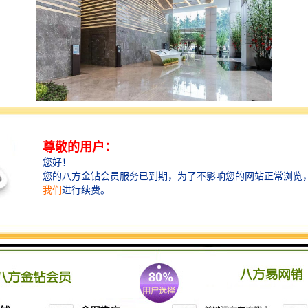
【枢纽】：项目离福田口岸八8分钟车程
福田高铁站5分钟车程
到深圳北20分钟车程
宝安机场30分钟车程
地铁1号线华强路站C出口300米步行距离
1公里内覆盖地铁2号线华强北站及七号线华
强南站