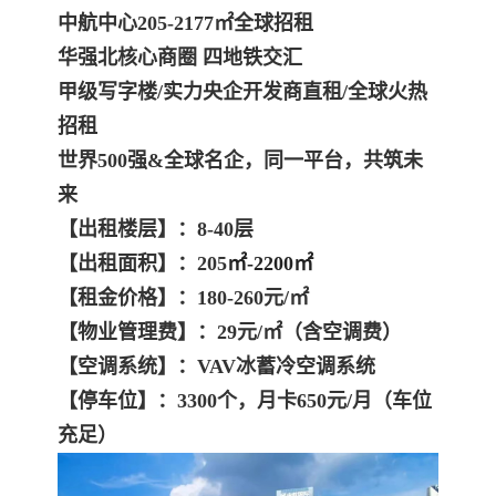
中航中心205-2177㎡全球招租
华强北核心商圈 四地铁交汇
甲级写字楼/实力央企开发商直租/全球火热
招租
世界500强&全球名企，同一平台，共筑未
来
【出租楼层】：8-40层
【出租面积】：205
㎡
-2200㎡
【租金价格】：180-260元/㎡
【
物业管理费
】：
29元/㎡（含空调费）
【
空调系统
】：
VAV冰蓄冷空调系统
【
停车位
】：
3300个，月卡650元/月（车位
充足）