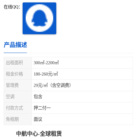
深圳超级总部基地
后海
在线QQ：
蛇口
南油
华侨城
南山蛇口
产品描述
龙岗区
科技园北区
出租面积
300㎡-2200㎡
宝安西乡
宝安新安
租金价格
180-260元/㎡
光明区
南山西丽
管理费
29元/㎡（含空调费）
龙华观澜
南山桃园
空调
包含
付款方式
押二付一
免租期
面议
中航中心-全球租赁