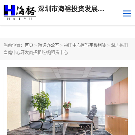
深圳市海裕投资发展有限公司
当前位置：
首页
>
精选办公室
>
福田中心区写字楼租赁
> 深圳福田
后海
科技园南区
皇庭中心开发商招租热线|租赁中心
科技园中区
南山华侨城
前海
深圳湾科技生态园
福田中心区写字楼租赁
宝安中心区
深圳宝安
福田车公庙
罗湖水贝
南山南油