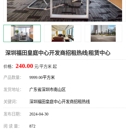
龙华
罗湖区
宝安区
西乡
兴东
石岩
福田华强北
南山科技园
深圳福田皇庭中心开发商招租热线|租赁中心
南山后海
福田区
240.00
价格：
元/平方米 起
车公庙
保税区
产品数量：
9999.00平方米
发货地址：
广东省深圳市南山区
中心区
华强北
关键词：
深圳福田皇庭中心开发商招租热线
南山区
西丽
发布日期：
2024-04-30
南头
高新园
阅 读 量：
872