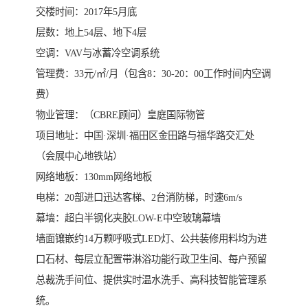
交楼时间：2017年5月底
层数：地上54层、地下4层
空调：VAV与冰蓄冷空调系统
管理费：33元/㎡/月（包含8：30-20：00工作时间内空调
费）
物业管理：（CBRE顾问）皇庭国际物管
项目地址：中国·深圳·福田区金田路与福华路交汇处
（会展中心地铁站）
网络地板：130mm网络地板
电梯：20部进口迅达客梯、2台消防梯，时速6m/s
幕墙：超白半钢化夹胶LOW-E中空玻璃幕墙
墙面镶嵌约14万颗呼吸式LED灯、公共装修用料均为进
口石材、每层立配置带淋浴功能行政卫生间、每户预留
总裁洗手间位、提供实时温水洗手、高科技智能管理系
统。