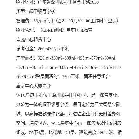
物业地址：广东省深圳市福田区金田路3038
类型：超甲级写字楼
管理费：33元/㎡/月（含8：00到20：00工作时间空调）
物业管理：（CBRE顾问）皇庭国际物管
皇庭中心租赁中心
参考租金：260~470/月/平米
户型面积：326㎡~330㎡~398㎡~495㎡~570㎡~600㎡
~678㎡~708㎡~786㎡~803㎡~847㎡~980㎡~111㎡~1150
㎡~2097㎡整层面积约：2200平米、面积任意组合
皇庭中心大厦简介
WTC皇庭中心位于深圳市福田中心区、是一栋集商业、
办公为一体的超甲级写字楼、项目定位为亚太智慧金融
城、以高标准软硬件配套、为进驻企业打造无时差办公
空间、连接世界、WTC皇庭中心由一栋塔楼及附属裙房
组成、地下4层、塔楼地上54层、建筑高度249.88米、裙