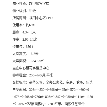
物业性质：超甲级写字楼
物业级别：甲级
所属商圈：福田中心区CBD
使用率：约68%
层高：4.3-4.5米
净高：2.95-3.1米
停车位：656个
大堂高度：16.2米
大堂面积：1624.37㎡
皇庭中心租写字楼赁中心
参考租金：260~470/月/平米
交楼标准：豪华装修、全办公家私、空房、毛坯、任选
户型面积：326㎡~330㎡~398㎡~495㎡~570㎡~600㎡
~678㎡~708㎡~786㎡~803㎡~847㎡~980㎡~111㎡~1150
㎡~2097㎡整层面积约：2200平米、面积任意组合