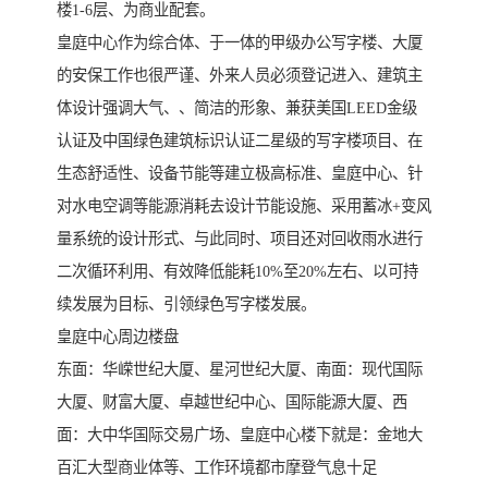
楼1-6层、为商业配套。
皇庭中心作为综合体、于一体的甲级办公写字楼、大厦
的安保工作也很严谨、外来人员必须登记进入、建筑主
体设计强调大气、、简洁的形象、兼获美国LEED金级
认证及中国绿色建筑标识认证二星级的写字楼项目、在
生态舒适性、设备节能等建立极高标准、皇庭中心、针
对水电空调等能源消耗去设计节能设施、采用蓄冰+变风
量系统的设计形式、与此同时、项目还对回收雨水进行
二次循环利用、有效降低能耗10%至20%左右、以可持
续发展为目标、引领绿色写字楼发展。
皇庭中心周边楼盘
东面：华嵘世纪大厦、星河世纪大厦、南面：现代国际
大厦、财富大厦、卓越世纪中心、国际能源大厦、西
面：大中华国际交易广场、皇庭中心楼下就是：金地大
百汇大型商业体等、工作环境都市摩登气息十足