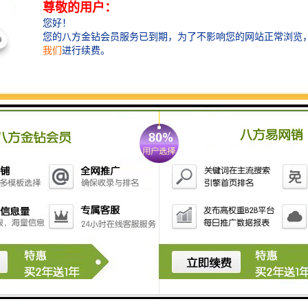
一，项目介绍
WTC皇庭中心位于深圳市福田中心区、是一栋集商业、
办公为一体的超甲级写字楼、项目定位为亚太智慧金融
城、以高标准软硬件配套、为进驻企业打造无时差办公
空间、连接世界、WTC皇庭中心由一栋塔楼及附属裙房
组成、地下4层、塔楼地上54层、建筑高度249.88米、裙
楼1-6层、为商业配套