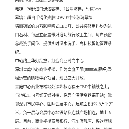
网络地板：130mm网络地板
电梯：20部进口迅达客梯、2台消防梯，时速6m/s
幕墙：超白半钢化夹胶LOW-E中空玻璃幕墙
墙面镶嵌约14万颗呼吸式LED灯、公共装修用料均为进
口石材、每层立配置带淋浴功能行政卫生间、每户预留
总裁洗手间位、提供实时温水洗手、高科技智能管理系
统。
中轴线上华灯绽放，打造商业时尚中心
深圳皇庭中心商业裙楼，作为皇庭国际(000056,股吧)整
租运营的购物中心项目，现已盛大开放。
皇庭中心商业裙楼地处深圳核心福田CBD中轴线之上，
与地铁1、4号线无缝对接，临靠广深港高铁福田站；毗
邻深圳市民中心、国际会展中心，建筑面积约2.8万平方
米，负一层与会展中心地铁站及连城广场相连，地上五
层。目前，商业裙楼覆盖银行、汽车旗舰店、餐饮旗舰