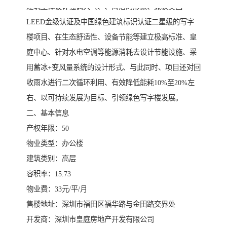
建筑主体设计强调大气、、简洁的形象、兼获美国
LEED金级认证及中国绿色建筑标识认证二星级的写字
楼项目、在生态舒适性、设备节能等建立极高标准、皇
庭中心、针对水电空调等能源消耗去设计节能设施、采
用蓄冰+变风量系统的设计形式、与此同时、项目还对回
收雨水进行二次循环利用、有效降低能耗10%至20%左
右、以可持续发展为目标、引领绿色写字楼发展。
二、基本信息
产权年限：50
物业类型：办公楼
建筑类别：高层
容积率：15.73
物业费：33元/平/月
售楼地址：深圳市福田区福华路与金田路交界处
开发商：深圳市皇庭房地产开发有限公司