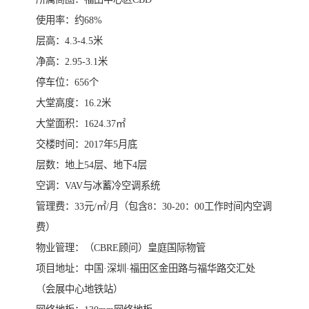
使用率：约68%
层高：4.3-4.5米
净高：2.95-3.1米
停车位：656个
大堂高度：16.2米
大堂面积：1624.37㎡
交楼时间：2017年5月底
层数：地上54层、地下4层
空调：VAV与冰蓄冷空调系统
管理费：33元/㎡/月（包含8：30-20：00工作时间内空调
费）
物业管理：（CBRE顾问）皇庭国际物管
项目地址：中国·深圳·福田区金田路与福华路交汇处
（会展中心地铁站）