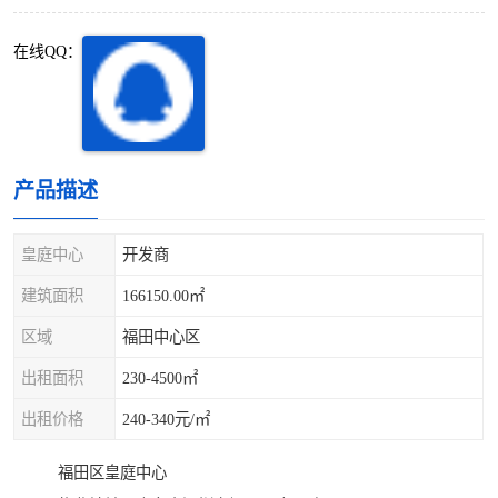
深圳超级总部基地
后海
在线QQ：
蛇口
南油
华侨城
南山蛇口
龙岗区
科技园北区
产品描述
宝安西乡
宝安新安
皇庭中心
开发商
光明区
南山西丽
建筑面积
166150.00㎡
区域
福田中心区
龙华观澜
南山桃园
出租面积
230-4500㎡
出租价格
240-340元/㎡
福田区皇庭中心