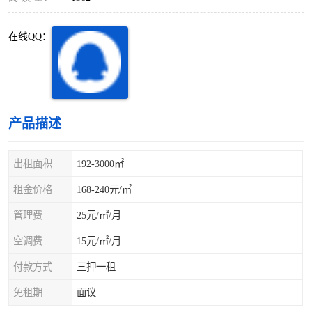
深圳超级总部基地
后海
在线QQ：
蛇口
南油
华侨城
南山蛇口
龙岗区
科技园北区
产品描述
宝安西乡
宝安新安
出租面积
192-3000㎡
光明区
南山西丽
租金价格
168-240元/㎡
龙华观澜
南山桃园
管理费
25元/㎡/月
空调费
15元/㎡/月
付款方式
三押一租
免租期
面议