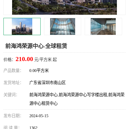
龙华
罗湖区
宝安区
西乡
兴东
石岩
前海鸿荣源中心-全球租赁
福田华强北
南山科技园
210.00
价格：
元/平方米 起
南山后海
福田区
产品数量：
0.00平方米
车公庙
保税区
发货地址：
广东省深圳市南山区
中心区
华强北
关键词：
前海鸿荣源中心,前海鸿荣源中心写字楼出租,前海鸿荣
源中心租赁中心
南山区
西丽
发布日期：
2024-05-15
南头
高新园
阅 读 量：
1362