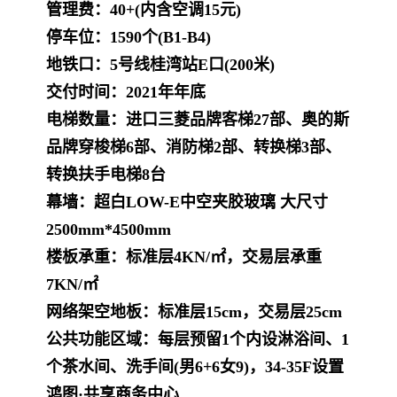
管理费：40+(内含空调15元)
停车位：1590个(B1-B4)
地铁口：5号线桂湾站E口(200米)
交付时间：2021年年底
电梯数量：进口三菱品牌客梯27部、奥的斯
品牌穿梭梯6部、消防梯2部、转换梯3部、
转换扶手电梯8台
幕墙：超白LOW-E中空夹胶玻璃 大尺寸
2500mm*4500mm
楼板承重：标准层4KN/㎡，交易层承重
7KN/㎡
网络架空地板：标准层15cm，交易层25cm
公共功能区域：每层预留1个内设淋浴间、1
个茶水间、洗手间(男6+6女9)，34-35F设置
鸿图·共享商务中心