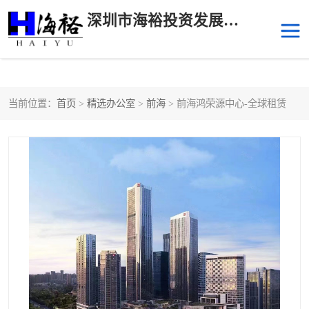
深圳市海裕投资发展有限公司
当前位置：
首页
>
精选办公室
>
前海
> 前海鸿荣源中心-全球租赁
后海
科技园南区
科技园中区
南山华侨城
前海
深圳湾科技生态园
福田中心区写字楼租赁
宝安中心区
深圳宝安
福田车公庙
罗湖水贝
南山南油