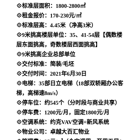
💠标准层面积：1800-2800㎡
💠租金报价：170-230元/㎡
💠标准层高：4.45米（净高3米）
💠9米挑高楼层单位：35、41-54层【偶数楼
层东面挑高，奇数楼层西面挑高】
💠9米挑高企业总部单位
💠交付标准：简装/毛坯
💠交付时间：2021年6月30日
💠电梯：35部日立电梯（18部双轿厢办公客
梯，高梯速8m/s）
💠停车位：约545个（分时段与商业共享）
💠停车费：1200元/月，固定1800元/月
💠空调系统：约克VAV空调+新风系统
💠物业公司：卓越大百汇物业