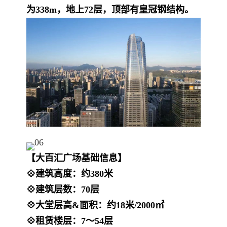
为338m，地上72层，顶部有皇冠钢结构。
【
大百汇广场
基础信息】
💠建筑高度：约380米
💠建筑层数：70层
💠大堂层高&面积：约18米/2000㎡
💠租赁楼层：7～54层