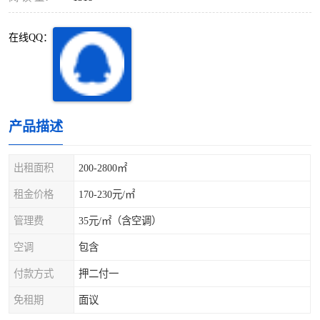
深圳超级总部基地
后海
在线QQ：
蛇口
南油
华侨城
南山蛇口
龙岗区
科技园北区
产品描述
宝安西乡
宝安新安
出租面积
200-2800㎡
光明区
南山西丽
租金价格
170-230元/㎡
龙华观澜
南山桃园
管理费
35元/㎡（含空调）
空调
包含
付款方式
押二付一
免租期
面议