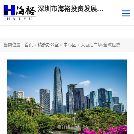
深圳市海裕投资发展有限公司
当前位置：
首页
>
精选办公室
>
中心区
> 大百汇广场-全球租赁
后海
科技园南区
科技园中区
南山华侨城
前海
深圳湾科技生态园
福田中心区写字楼租赁
宝安中心区
深圳宝安
福田车公庙
罗湖水贝
南山南油