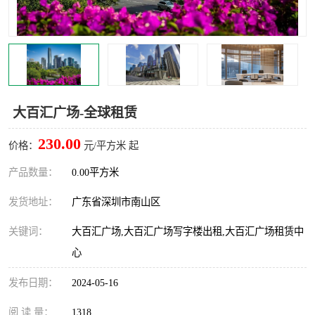
龙华
罗湖区
宝安区
西乡
兴东
石岩
大百汇广场-全球租赁
福田华强北
南山科技园
230.00
价格：
元/平方米 起
南山后海
福田区
产品数量：
0.00平方米
车公庙
保税区
发货地址：
广东省深圳市南山区
中心区
华强北
关键词：
大百汇广场,大百汇广场写字楼出租,大百汇广场租赁中
心
南山区
西丽
发布日期：
2024-05-16
南头
高新园
阅 读 量：
1318