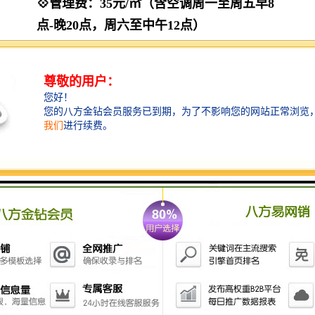
💠管理费：35元/㎡（含空调周一至周五早8
点-晚20点，周六至中午12点）
💠项目地址：福田区金田路与福华一路交汇
处东南角；
💠地铁1号/4号线会展中心A1出口
【
大百汇广场
项目价值点】