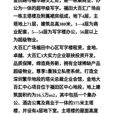
金田路与福华路交汇处，是一栋集商业、办
公为一体的超甲级写字。福田大百汇广场由
一栋主塔楼及附属裙房组成，地下4层，
主
塔地上71层，建筑总高380米，1—4层为商
业配套，5—54层为写字楼办公，56层以上
为超级物业。
大百汇广场福田中心区写字楼租赁，金地、
卓越、大百汇3大实力企业联袂投资开发，
品质保障，缔造商务新，拥有全球稀缺产品
超级物业，尊享5重独立私密系
统，打造全
深圳繁华地段的塔尖总裁企业会馆，金地大
百汇中心项目位于福田区中心地段，地上建
筑面积约为16.5万m2，其中包括一个集办
公、酒店公寓及商业于一体
的375米主塔
楼，并设有4层地下室。主塔楼的屋面高度