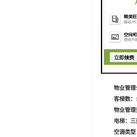
总楼层：
竣工年月：
标准层高：
总建筑面积
净高：3.
标准层面积
大堂层高
开间面积
物业管理
客梯数：
物业管理费
电梯：三
空调类型