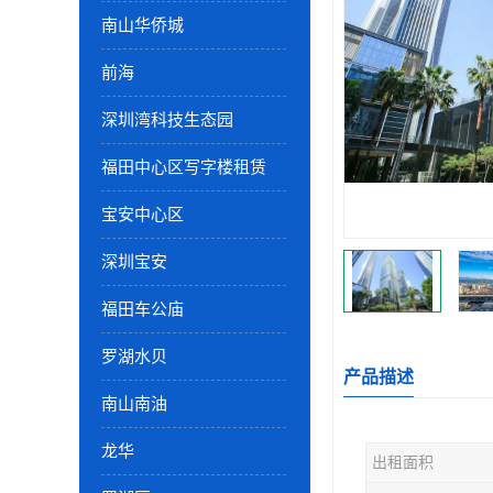
南山华侨城
前海
深圳湾科技生态园
福田中心区写字楼租赁
宝安中心区
深圳宝安
福田车公庙
罗湖水贝
产品描述
南山南油
龙华
出租面积