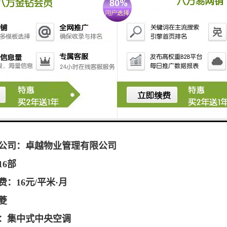
52层
2007年2月
4.2米
：11119平米
2米
：1726平米
：12米
：800平米
公司：卓越物业管理有限公司
16部
：16元/平米·月
菱
：集中式中央空调