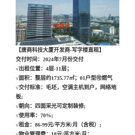
【唐商科技大厦开发商-写字楼直租】
交付时间：2024年7月份交付
√出租位置：4层-11层；
√面积：整层约1735.77㎡；01户型🉑燃气
√交付标准：毛坯，空调主机到户，网络地
板;
√朝向：四面采光可定制装修;
√使用率：70%;
√租金：86-99元/平方米/月（含税）;
√物业管理费：18元/平方米/月；