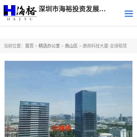
深圳市海裕投资发展有限公司
当前位置：
首页
>
精选办公室
>
南山区
> 唐商科技大厦-全球租赁
后海
科技园南区
科技园中区
南山华侨城
前海
深圳湾科技生态园
福田中心区写字楼租赁
宝安中心区
深圳宝安
福田车公庙
罗湖水贝
南山南油