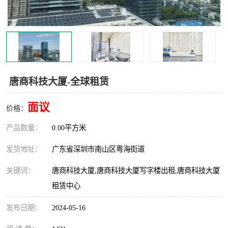
龙华
罗湖区
宝安区
西乡
兴东
石岩
唐商科技大厦-全球租赁
福田华强北
南山科技园
面议
价格：
南山后海
福田区
产品数量：
0.00平方米
车公庙
保税区
发货地址：
广东省深圳市南山区粤海街道
中心区
华强北
关键词：
唐商科技大厦,唐商科技大厦写字楼出租,唐商科技大厦
南山区
西丽
租赁中心
发布日期：
2024-05-16
南头
高新园