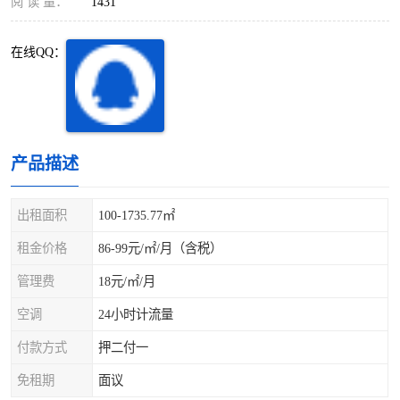
阅 读 量：
1431
深圳超级总部基地
后海
在线QQ：
蛇口
南油
华侨城
南山蛇口
龙岗区
科技园北区
产品描述
宝安西乡
宝安新安
出租面积
100-1735.77㎡
光明区
南山西丽
租金价格
86-99元/㎡/月（含税）
龙华观澜
南山桃园
管理费
18元/㎡/月
空调
24小时计流量
付款方式
押二付一
免租期
面议