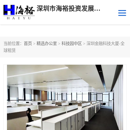
深圳市海裕投资发展有限公司
当前位置：
首页
>
精选办公室
>
科技园中区
> 深圳金融科技大厦-全
后海
科技园南区
球租赁
科技园中区
南山华侨城
前海
深圳湾科技生态园
福田中心区写字楼租赁
宝安中心区
深圳宝安
福田车公庙
罗湖水贝
南山南油