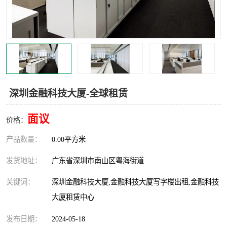
龙华
罗湖区
宝安区
西乡
兴东
石岩
福田华强北
南山科技园
深圳金融科技大厦-全球租赁
南山后海
福田区
面议
价格：
车公庙
保税区
产品数量：
0.00平方米
中心区
华强北
发货地址：
广东省深圳市南山区粤海街道
关键词：
深圳金融科技大厦,金融科技大厦写字楼出租,金融科技
南山区
西丽
大厦租赁中心
南头
高新园
发布日期：
2024-05-18