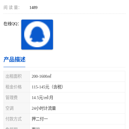
深圳超级总部基地
后海
阅 读 量：
1489
蛇口
南油
在线QQ：
华侨城
南山蛇口
龙岗区
科技园北区
产品描述
宝安西乡
宝安新安
光明区
南山西丽
出租面积
200-1600㎡
租金价格
115-145元（含税）
龙华观澜
南山桃园
管理费
14.5元/㎡/月
空调
24小时计流量
付款方式
押二付一