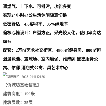
深圳超级总部基地
后海
通燃气、上下水、可排污，功能多变
蛇口
南油
实现24小时办公生活休闲随意切换
低密舒适：4.6容积率、35%绿地率
华侨城
南山蛇口
偏核心筒设计：户型方正，采光较大化，使用率高达
龙岗区
科技园北区
80%
宝安西乡
宝安新安
配套：2万㎡艺术社交街区、4800㎡健身房、800㎡恒
温游泳池、篮球场、室内瑜伽、雅诗阁·盛捷服务公
光明区
南山西丽
寓、尔邸·酒店式公寓、巢艺术中心
龙华观澜
南山桃园
【侨城坊基础信息】
建筑高度：159米
建筑层数：35层