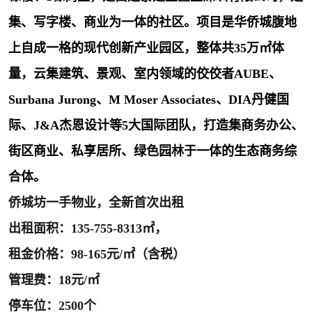
龙华
罗湖区
集、写字楼、商业为一体的社区。项目是华侨城腹地
上自成一格的现代创新产业园区，整体共35万㎡体
宝安区
西乡
量，云集建筑、景观、室内领域的佼佼者AUBE、
兴东
石岩
Surbana Jurong、M Moser Associates、DIA丹健国
福田华强北
南山科技园
际、J&A杰恩设计等5大国际团队，打造集商务办公、
南山后海
福田区
街区商业、私享居所、绿色园林于一体的生态商务综
合体。
车公庙
保税区
侨城坊一手物业，全新首次出租
中心区
华强北
出租面积：135-755-8313㎡，
南山区
西丽
租金价格：98-165元/㎡（含税）
管理费：18元/㎡
南头
高新园
停车位：2500个