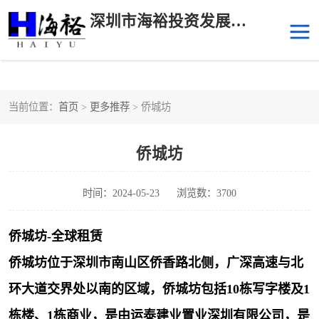
深圳市海裕投资发展有限公司
当前位置：
首页
>
更多推荐
> 侨城坊
后海
科技园南区
侨城坊
科技园中区
南山华侨城
前海
深圳湾科技生态园
时间：2024-05-23
浏览数：3700
福田中心区写字楼租赁
宝安中心区
侨城坊-全球租赁
侨城坊位于深圳市南山区侨香路北侧，广深高速与北
深圳宝安
福田车公庙
环大道交界处以南的区域，侨城坊包括10栋写字楼及1
罗湖水贝
南山南油
栋楼、1栋商业，是由运泰建业置业深圳有限公司，是