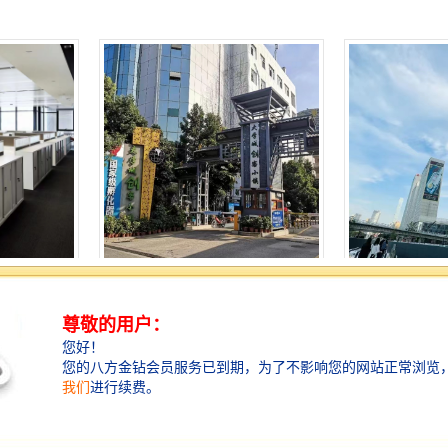
球租赁
大学城创客小镇-全球租赁
星河世纪大厦-