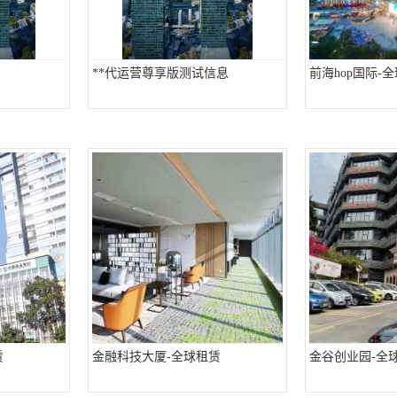
**代运营尊享版测试信息
前海hop国际-
赁
金融科技大厦-全球租赁
金谷创业园-全