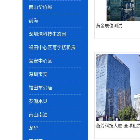
南山华侨城
前海
黄金展位测试
深圳湾科技生态园
福田中心区写字楼租赁
宝安中心区
深圳宝安
福田车公庙
罗湖水贝
南山南油
蘅芳科技大厦-全球租
龙华