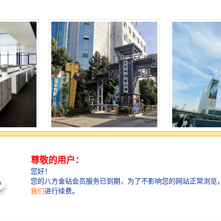
球租赁
大学城创客小镇-全球租赁
星河世纪大厦-