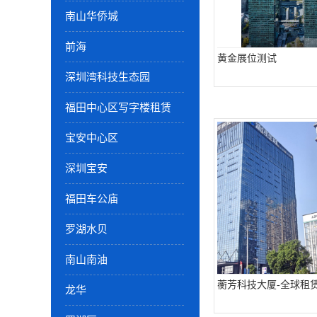
南山华侨城
前海
黄金展位测试
深圳湾科技生态园
福田中心区写字楼租赁
宝安中心区
深圳宝安
福田车公庙
罗湖水贝
南山南油
蘅芳科技大厦-全球租
龙华