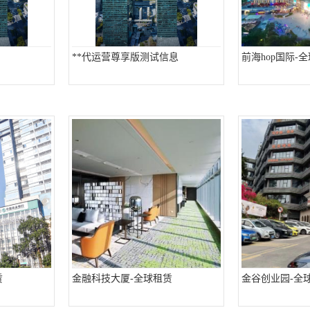
**代运营尊享版测试信息
前海hop国际-
赁
金融科技大厦-全球租赁
金谷创业园-全