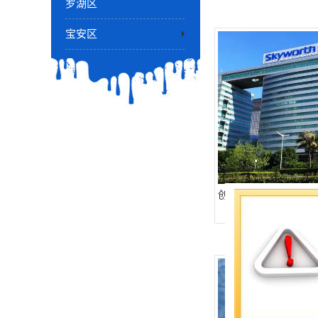
罗湖区
宝安区
创维大厦-全球租赁