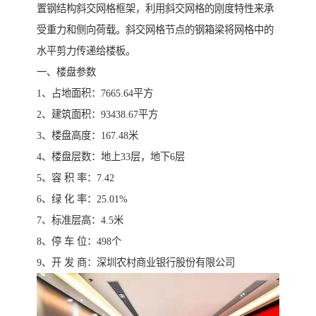
置钢结构斜交网格框架，利用斜交网格的刚度特性来承
受重力和侧向荷载。斜交网格节点的钢箱梁将网格中的
水平剪力传递给楼板。
一、楼盘参数
1、占地面积：7665.64平方
2、建筑面积：93438.67平方
3、楼盘高度：167.48米
4、楼盘层数：地上33层，地下6层
5、容 积 率：7.42
6、绿 化 率：25.01%
7、标准层高：4.5米
8、停 车 位：498个
9、开 发 商：深圳农村商业银行股份有限公司