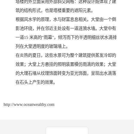
塔楼的外立面采用外部斜交网格：这种设计既体现了建
筑的结构形式，也是塔楼重要的遮阳元素。
根据风水学的原理，水与财富息息相关。大堂由一个倒
影池环绕，并在邻近主处设有一道涟漪水墙。大堂中有
一道15 米高的“雨幕”，倾泻而下的半透明细丝状水滴排
列在大堂透明度的玻璃墙上。
在炎热的夏日，这些水景可为整个建筑提供蒸发冷却的
效果；大堂上方悬挂的照明装置模仿雨滴的效果；大堂
的大理石墙从纹理饰面转变为亚光饰面，呈现出水滴落
在石头上产生的效果。
http://www.oceanwealthy.com
产品推荐