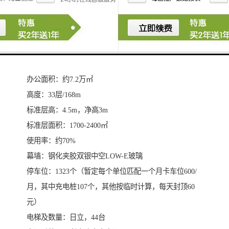
中心、海滨公园。
农商银行大厦项目基础信息：
项目占地面：7665.64㎡
项目建筑面积：约93438.67㎡
项目楼栋数：1栋
办公面积：约7.2万㎡
高度：33层/168m
标准层高：4.5m，净高3m
标准层面积：1700-2400㎡
使用率：约70%
幕墙：钢化夹胶双银中空LOW-E玻璃
停车位：1323个（暂定每个单位匹配一个月卡车位600/
月，其中充电桩107个，其他按临时计算，每天封顶60
元）
电梯及数量：日立，44台