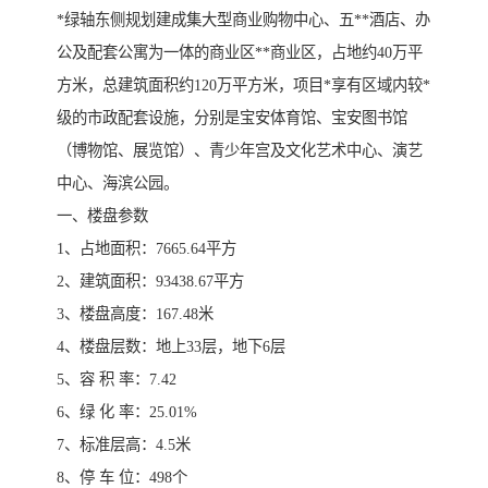
*绿轴东侧规划建成集大型商业购物中心、五**酒店、办
公及配套公寓为一体的商业区**商业区，占地约40万平
方米，总建筑面积约120万平方米，项目*享有区域内较*
级的市政配套设施，分别是宝安体育馆、宝安图书馆
（博物馆、展览馆）、青少年宫及文化艺术中心、演艺
中心、海滨公园。
一、楼盘参数
1、占地面积：7665.64平方
2、建筑面积：93438.67平方
3、楼盘高度：167.48米
4、楼盘层数：地上33层，地下6层
5、容 积 率：7.42
6、绿 化 率：25.01%
7、标准层高：4.5米
8、停 车 位：498个