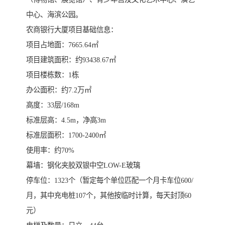
中心、海滨公园。
农商银行大厦项目基础信息：
项目占地面：7665.64㎡
项目建筑面积：约93438.67㎡
项目楼栋数：1栋
办公面积：约7.2万㎡
高度：33层/168m
标准层高：4.5m，净高3m
标准层面积：1700-2400㎡
使用率：约70%
幕墙：钢化夹胶双银中空LOW-E玻璃
停车位：1323个（暂定每个单位匹配一个月卡车位600/
月，其中充电桩107个，其他按临时计算，每天封顶60
元）