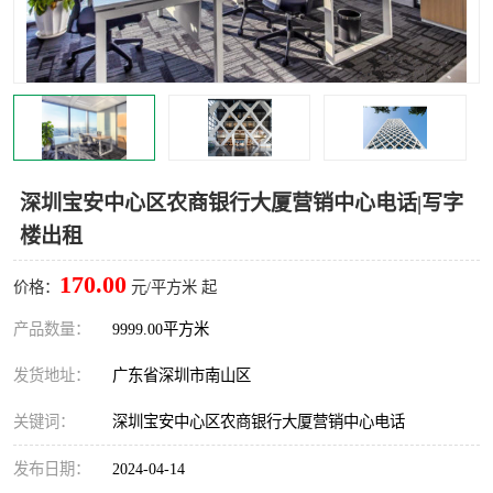
龙华
罗湖区
宝安区
西乡
兴东
石岩
福田华强北
南山科技园
深圳宝安中心区农商银行大厦营销中心电话|写字
楼出租
南山后海
福田区
170.00
价格：
元/平方米 起
车公庙
保税区
产品数量：
9999.00平方米
中心区
华强北
发货地址：
广东省深圳市南山区
南山区
西丽
关键词：
深圳宝安中心区农商银行大厦营销中心电话
南头
高新园
发布日期：
2024-04-14