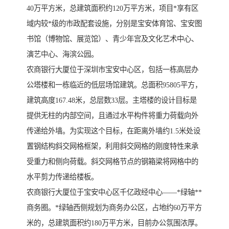
40万平方米，总建筑面积约120万平方米，项目*享有区
域内较*级的市政配套设施，分别是宝安体育馆、宝安图
书馆（博物馆、展览馆）、青少年宫及文化艺术中心、
演艺中心、海滨公园。
农商银行大厦位于深圳市宝安中心区，包括一栋高层办
公塔楼和一栋临近的低层场馆建筑。总面积95805平方，
建筑高度167.48米，总层数33层。主塔楼的设计目标是
提供无柱的内部空间，且通过水平构件将重力荷载向外
传递给外墙。为实现这个目标，在距离外墙约1.5米处设
置钢结构斜交网格框架，利用斜交网格的刚度特性来承
受重力和侧向荷载。斜交网格节点的钢箱梁将网格中的
水平剪力传递给楼板。
农商银行大厦位于宝安中心区千亿政经中心——*绿轴**
商务圈。*绿轴西侧规划为商务办公区，占地约60万平方
米的，总建筑面积约180万平方米，目前办公氛围浓厚。