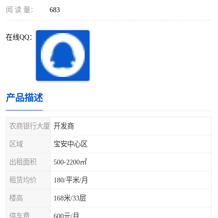
深圳超级总部基地
后海
阅 读 量：
683
蛇口
南油
在线QQ：
华侨城
南山蛇口
龙岗区
科技园北区
产品描述
宝安西乡
宝安新安
光明区
南山西丽
农商银行大厦
开发商
区域
宝安中心区
龙华观澜
南山桃园
出租面积
500-2200㎡
租赁均价
180/平米/月
楼高
168米/33层
停车费
600元/月