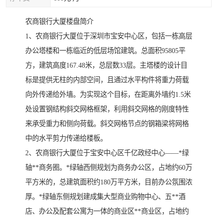
农商银行大厦楼盘简介
1、农商银行大厦位于深圳市宝安中心区，包括一栋高层
办公塔楼和一栋临近的低层场馆建筑。总面积95805平
方，建筑高度167.48米，总层数33层。主塔楼的设计目
标是提供无柱的内部空间，且通过水平构件将重力荷载
向外传递给外墙。为实现这个目标，在距离外墙约1.5米
处设置钢结构斜交网格框架，利用斜交网格的刚度特性
来承受重力和侧向荷载。斜交网格节点的钢箱梁将网格
中的水平剪力传递给楼板。
2、农商银行大厦位于宝安中心区千亿政经中心——*绿
轴**商务圈。*绿轴西侧规划为商务办公区，占地约60万
平方米的，总建筑面积约180万平方米，目前办公氛围浓
厚。*绿轴东侧规划建成集大型商业购物中心、五**酒
店、办公及配套公寓为一体的商业区**商业区，占地约