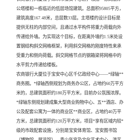
公塔楼和一栋临近的低层场馆建筑。总面积95805平方，
建筑高度167.48米，总层数33层。主塔楼的设计目标是
提供无柱的内部空间，且通过水平构件将重力荷载向外
传递给外墙。为实现这个目标，在距离外墙约1.5米处设
置钢结构斜交网格框架，利用斜交网格的刚度特性来承
受重力和侧向荷载。斜交网格节点的钢箱梁将网格中的
水平剪力传递给楼板。
农商银行大厦位于宝安中心区千亿政经中心——*绿轴**
商务圈。*绿轴西侧规划为商务办公区，占地约60万平方
米的，总建筑面积约180万平方米，目前办公氛围浓厚。
*绿轴东侧规划建成集大型商业购物中心、五**酒店、办
公及配套公寓为一体的商业区**商业区，占地约40万平
方米，总建筑面积约120万平方米，项目*享有区域内较*
级的市政配套设施，分别是宝安体育馆、宝安图书馆
（博物馆、展览馆）、青少年宫及文化艺术中心、演艺