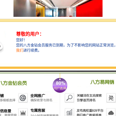
农商银行大厦位于宝安中心区千亿政经中心——*绿轴**
商务圈。*绿轴西侧规划为商务办公区，占地约60万平方
米的，总建筑面积约180万平方米，目前办公氛围浓厚。
*绿轴东侧规划建成集大型商业购物中心、五**酒店、办
公及配套公寓为一体的商业区**商业区，占地约40万平
方米，总建筑面积约120万平方米，项目*享有区域内较*
级的市政配套设施，分别是宝安体育馆、宝安图书馆
（博物馆、展览馆）、青少年宫及文化艺术中心、演艺