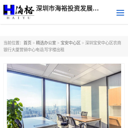
深圳市海裕投资发展有限公司
当前位置：
首页
>
精选办公室
>
宝安中心区
> 深圳宝安中心区农商
后海
科技园南区
银行大厦营销中心电话|写字楼出租
科技园中区
南山华侨城
前海
深圳湾科技生态园
福田中心区写字楼租赁
宝安中心区
深圳宝安
福田车公庙
罗湖水贝
南山南油