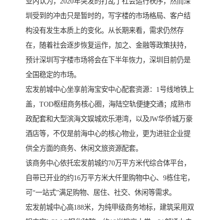
业内认为，2020年突发的打乱了社会运行秩序，然而深
圳受到的冲击只是暂时的，写字楼的市场格局、客户结
构没有发生本质上的变化。从长期来看，需求仍然存
在，随着社会逐步恢复运作，加之、金融等政策扶持，
预计深圳写字楼市场将会在下半年恢力，深圳目前仍是
全国稳定的市场。
宏发前城中心坐享前海宝安中心配套资源：1号线地铁上
盖，TOD枢纽商务核心圈，海陆空轨便捷交通；成熟市
政配套和大型滨海文娱城欢乐港湾，以及JW华侨城万豪
酒店等，不仅是前海中心的核心物业，更为进驻企业提
供全方面的商务、休闲文旅资源配套。
该商务中心依托宏发前城约70万平方米代综合体平台，
自带已开业的约16万平方米大仟里购物中心、9栋住宅，
可“一站式”满足购物、居住、社交、休闲等需求。
宏发前城中心高188米，为纯甲级商务地标，建筑采用双