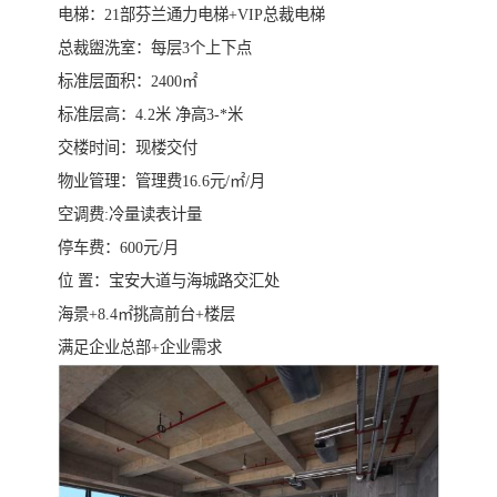
电梯：21部芬兰通力电梯+VIP总裁电梯
总裁盥洗室：每层3个上下点
标准层面积：2400㎡
标准层高：4.2米 净高3-*米
交楼时间：现楼交付
物业管理：管理费16.6元/㎡/月
空调费:冷量读表计量
停车费：600元/月
位 置：宝安大道与海城路交汇处
海景+8.4㎡挑高前台+楼层
满足企业总部+企业需求