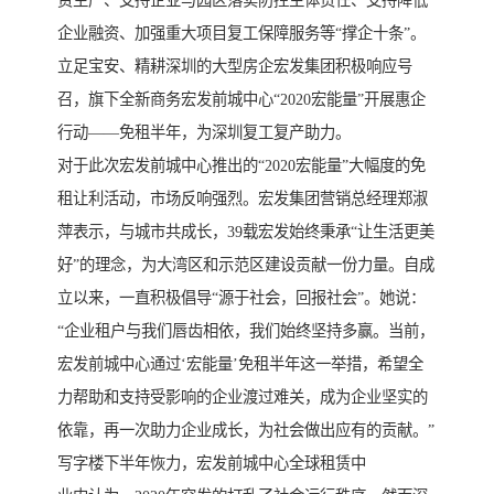
企业融资、加强重大项目复工保障服务等“撑企十条”。
立足宝安、精耕深圳的大型房企宏发集团积极响应号
召，旗下全新商务宏发前城中心“2020宏能量”开展惠企
行动——免租半年，为深圳复工复产助力。
对于此次宏发前城中心推出的“2020宏能量”大幅度的免
租让利活动，市场反响强烈。宏发集团营销总经理郑淑
萍表示，与城市共成长，39载宏发始终秉承“让生活更美
好”的理念，为大湾区和示范区建设贡献一份力量。自成
立以来，一直积极倡导“源于社会，回报社会”。她说：
“企业租户与我们唇齿相依，我们始终坚持多赢。当前，
宏发前城中心通过‘宏能量’免租半年这一举措，希望全
力帮助和支持受影响的企业渡过难关，成为企业坚实的
依靠，再一次助力企业成长，为社会做出应有的贡献。”
写字楼下半年恢力，宏发前城中心全球租赁中