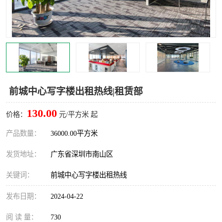
龙华
罗湖区
宝安区
西乡
兴东
石岩
福田华强北
南山科技园
前城中心写字楼出租热线|租赁部
南山后海
福田区
130.00
价格：
元/平方米 起
车公庙
保税区
产品数量：
36000.00平方米
发货地址：
广东省深圳市南山区
中心区
华强北
关键词：
前城中心写字楼出租热线
南山区
西丽
发布日期：
2024-04-22
南头
高新园
阅 读 量：
730