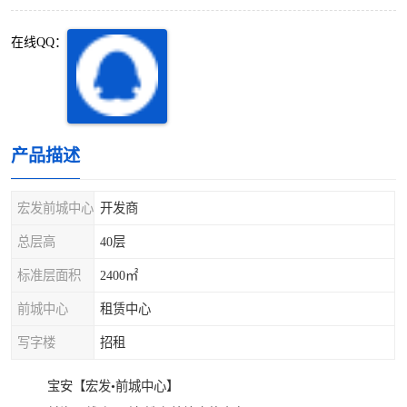
深圳超级总部基地
后海
在线QQ：
蛇口
南油
华侨城
南山蛇口
龙岗区
科技园北区
产品描述
宝安西乡
宝安新安
宏发前城中心
开发商
光明区
南山西丽
总层高
40层
标准层面积
2400㎡
龙华观澜
南山桃园
前城中心
租赁中心
写字楼
招租
宝安【宏发•前城中心】