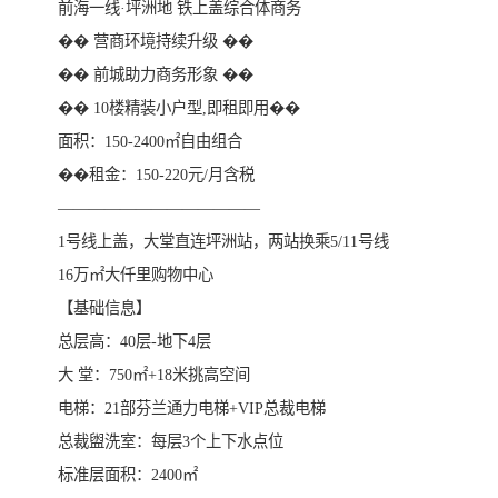
前海一线·坪洲地 铁上盖综合体商务
�� 营商环境持续升级 ��
�� 前城助力商务形象 ��
�� ️10楼精装小户型,即租即用��
面积：150-2400㎡自由组合
��租金：150-220元/月含税
—————————————
1号线上盖，大堂直连坪洲站，两站换乘5/11号线
16万㎡大仟里购物中心
【基础信息】
总层高：40层-地下4层
大 堂：750㎡+18米挑高空间
电梯：21部芬兰通力电梯+VIP总裁电梯
总裁盥洗室：每层3个上下水点位
标准层面积：2400㎡