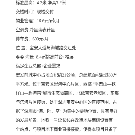
标准层高：4.2米,净高3-*米
交楼时间：现楼交付
物业管理：16.6元/㎡/月
空调费:冷量读表计量
停车费：600元/月
位 置：宝安大道与海城路交汇处
�� 海景+8.4㎡挑高前台+楼层
满足企业总部+企业需求
宏发前城中心占地面积约21公顷，总建筑面积超过80万
平方米。位于宝安区碧海中心片区，西临 “平峦山—铁
仔山—碧海湾”城市生态隔离区，北依宝安老城区，东部
与滨海片区接壤，处于深圳宝安中心区的直接范围，占
据了深圳市“海、陆、空” 为集中的要地位置，具有良好
的发展前景。地铁一号延长线在改造地块南侧设置有一
个站点，与项目地下商业直接接驳，使得本项目具备了