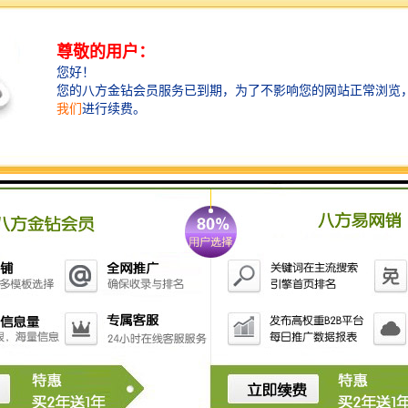
团队 | 戴鹏、薛志光
硬装设计 | Hag汇格设计
软装设计 | EHOO易设计
室内灯光 | MLD张继先灯光设计
设计面积 | 1600 ㎡
硬装造价 | 4000 /㎡
软装造价 | 3500 /㎡
主要材料 | 艺术石材、白色石材、金属镀锌板、岩板、
木饰面、金属网、深灰色不锈钢、墙布硬包、方块地毯
设计时间 | 2017.04
完工时间 | 2019.11
建筑设计 | BENOY
景观设计 | Place Design Group