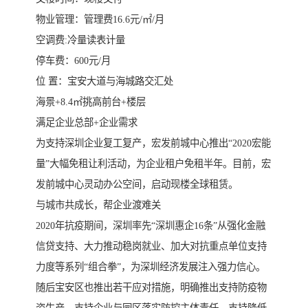
物业管理：管理费16.6元/㎡/月
空调费:冷量读表计量
停车费：600元/月
位 置：宝安大道与海城路交汇处
海景+8.4㎡挑高前台+楼层
满足企业总部+企业需求
为支持深圳企业复工复产，宏发前城中心推出“2020宏能
量”大幅免租让利活动，为企业租户免租半年。目前，宏
发前城中心灵动办公空间，启动现楼全球租赁。
与城市共成长，帮企业渡难关
2020年抗疫期间，深圳率先“深圳惠企16条”从强化金融
信贷支持、大力推动稳岗就业、加大对抗重点单位支持
力度等系列“组合拳”，为深圳经济发展注入强力信心。
随后宝安区也推出若干应对措施，明确推出支持防疫物
资生产、支持企业与园区落实防控主体责任、支持降低