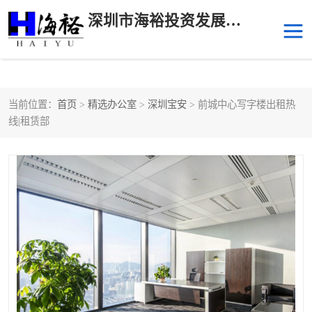
深圳市海裕投资发展有限公司
当前位置：
首页
>
精选办公室
>
深圳宝安
> 前城中心写字楼出租热
后海
科技园南区
线|租赁部
科技园中区
南山华侨城
前海
深圳湾科技生态园
福田中心区写字楼租赁
宝安中心区
深圳宝安
福田车公庙
罗湖水贝
南山南油