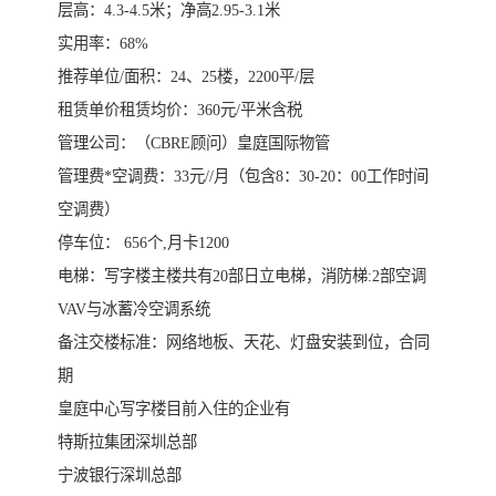
层高：4.3-4.5米；净高2.95-3.1米
实用率：68%
推荐单位/面积：24、25楼，2200平/层
租赁单价租赁均价：360元/平米含税
管理公司：（CBRE顾问）皇庭国际物管
管理费*空调费：33元//月（包含8：30-20：00工作时间
空调费）
停车位： 656个,月卡1200
电梯：写字楼主楼共有20部日立电梯，消防梯:2部空调
VAV与冰蓄冷空调系统
备注交楼标准：网络地板、天花、灯盘安装到位，合同
期
皇庭中心写字楼目前入住的企业有
特斯拉集团深圳总部
宁波银行深圳总部