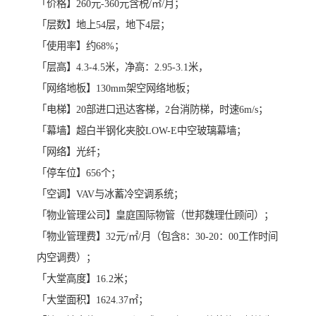
「价格】260元-360元含税/㎡/月；
「层数】地上54层，地下4层；
「使用率】约68%；
「层高】4.3-4.5米，净高：2.95-3.1米，
「网络地板】130mm架空网络地板；
「电梯】20部进口迅达客梯，2台消防梯，时速6m/s；
「幕墙】超白半钢化夹胶LOW-E中空玻璃幕墙；
「网络】光纤；
「停车位】656个；
「空调】VAV与冰蓄冷空调系统；
「物业管理公司】皇庭国际物管（世邦魏理仕顾问）；
「物业管理费】32元/㎡/月（包含8：30-20：00工作时间
内空调费）；
「大堂高度】16.2米；
「大堂面积】1624.37㎡；