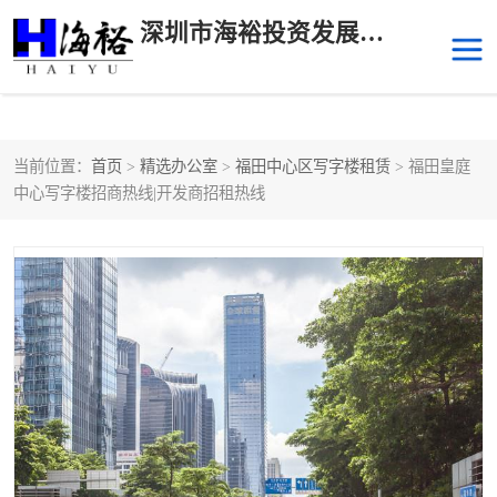
深圳市海裕投资发展有限公司
当前位置：
首页
>
精选办公室
>
福田中心区写字楼租赁
> 福田皇庭
后海
科技园南区
中心写字楼招商热线|开发商招租热线
科技园中区
南山华侨城
前海
深圳湾科技生态园
福田中心区写字楼租赁
宝安中心区
深圳宝安
福田车公庙
罗湖水贝
南山南油