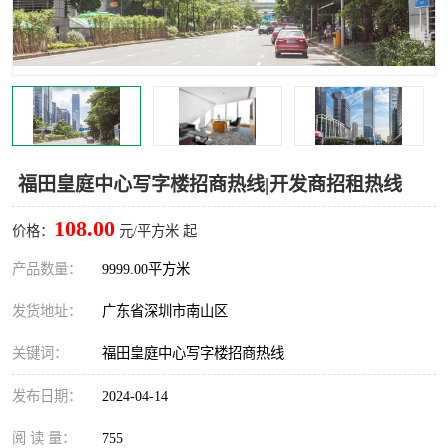
龙华
罗湖区
宝安区
西乡
兴东
石岩
福田华强北
南山科技园
福田皇庭中心写字楼招商热线|开发商招租热线
南山后海
福田区
108.00
价格：
元/平方米 起
车公庙
保税区
产品数量：
9999.00平方米
发货地址：
广东省深圳市南山区
中心区
华强北
关键词：
福田皇庭中心写字楼招商热线
南山区
西丽
发布日期：
2024-04-14
南头
高新园
阅 读 量：
755