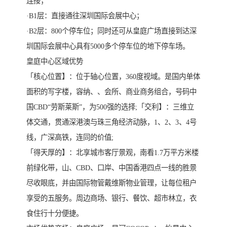
连接；
·B1层：直接通往深圳国际会展中心；
·B2层：800个停车位；同时还可从皇庭广场直接到达深
圳国际会展中心具有5000多个停车位的地下停车场。
皇庭中心区域优势
「核心位置】：位于轴心位置，360度视域。是国内单体
面积的写字楼，容纳、、会所、商业商务组合，号码中
国CBD“劳斯莱斯”，为500强的选择;「交利】：三维立
体交通，贯通深港澳与珠三角经济动脉，1、2、3、4号
线，广深高铁，连同的价值;
「得天厚的】：北享城市客厅景观，南看1.7万平方米楼
前绿化带，山、CBD、口岸、中国香港四点一线的胜景
尽收眼底，并由国际物管戴维斯物业管理，让每位租户
享受的五服务。周边商场、银行、餐饮、超市林立，衣
食住行十分便捷。