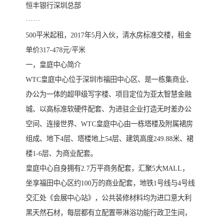
恒丰银行深圳总部
······
500平米起租，2017年5月入伙，清水房标准交楼，租金
单价317-478元/平米
一，皇庭中心简介
WTC皇庭中心位于深圳市福田中心区、是一栋集商业、
办公为一体的超甲级写字楼、项目定位为亚太智慧金融
城、以高标准软硬件配套、为进驻企业打造无时差办公
空间、连接世界、WTC皇庭中心由一栋塔楼及附属裙房
组成、地下4层、塔楼地上54层、建筑高度249.88米、裙
楼1-6层、为商业配套。
皇庭中心自身拥有2.7万平商务配套，汇聚5大MALL，
坐享福田中心区约100万的商业配套，地铁1号线与4号线
交汇处《会展中心站》，公共装修材料均为进口意大利
黑天然石材，每层都有立配置带淋浴功能行政卫生间，