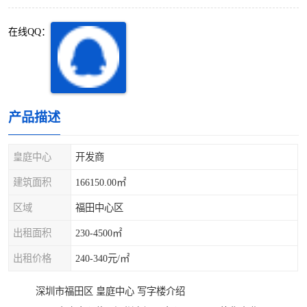
深圳超级总部基地
后海
在线QQ：
蛇口
南油
华侨城
南山蛇口
龙岗区
科技园北区
产品描述
宝安西乡
宝安新安
皇庭中心
开发商
光明区
南山西丽
建筑面积
166150.00㎡
区域
福田中心区
龙华观澜
南山桃园
出租面积
230-4500㎡
出租价格
240-340元/㎡
深圳市福田区 皇庭中心 写字楼介绍