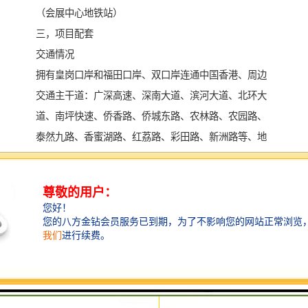
（会展中心地铁站）
三，项目配套
交通情况
拥有皇岗口岸和福田口岸、双口岸连通中国香港、周边
交通主干道：广深高速、深南大道、滨河大道、北环大
道、南坪快速、侨香路、侨城东路、农林路、农园路、
泰然九路、香蜜湖路、红荔路、彩田路、新洲路等、地
铁1号线贯穿、还有地铁2号线、3号线、4号线、11号
线、广深港高铁福田站
配套设施
周边为现代国际大厦、大中华国际广场、喜来登酒店、
大中华国际金融中心、丽丝卡尔顿酒店、中洲大厦、卓
越世纪中心、皇庭v酒店皇庭、国际能源大厦等
超市：商场：中心城、COCOPark、购物公园、皇庭广
场、天虹百货（福民店）、华润万家（福民店）、金海