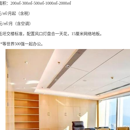
200㎡-300㎡-500㎡-1000㎡-2000㎡
0元/㎡/月起（含税）
元/㎡/月（含空调）
毛坯交楼标准，配置风口灯盘合一天花，15厘米网络地板。
*等世界500强一起办公。