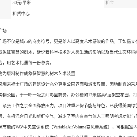
30元/平米
租金
租赁中心
广场
广场不仅是城市的商务符号，更是给人以高度艺术感染的作品。正如矗立
成象征智慧的树木，诉说着科学技术对人类生活的影响以及当代生态环境
合，用艺术礼遇每一份尊贵。
物为原料制作成象征智慧的树木艺术装置
深圳来福士广场的建筑设计充分尊重公园界面和城市界面，因地制宜的采用
购物公园，于一呼一吸之间彰显商务。办公楼的12米挑高6层架空花园，
，紧张工作之余全面释放压力。项目注重环保节能与绿色，已获得美国绿色
通，有机混合日光和新鲜空气，减少了室内有害气体人工照明考虑功能与
节能的VAV中央空调系统（VariableAirVolume变风量系统），可