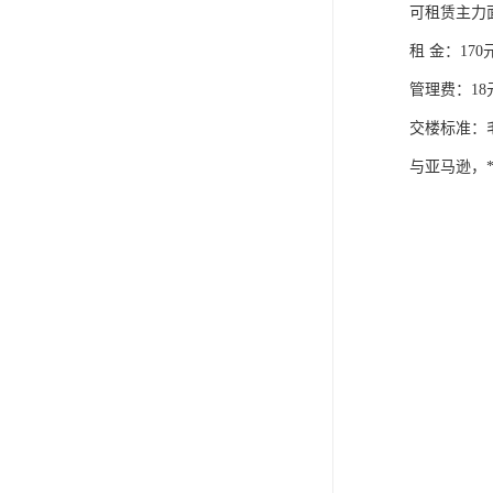
可租赁主力面积：
租 金：17
管理费：18
交楼标准：
与亚马逊，*