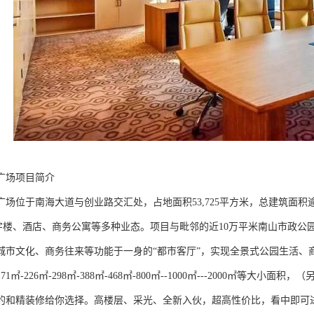
广场项目简介
广场位于南海大道与创业路交汇处，占地面积53,725平方米，总建筑面积
字楼、酒店、商务公寓等多种业态。项目与毗邻的近10万平米南山市政公
城市文化、商务往来等功能于一身的“都市客厅”，实现全景式公园生活、
1㎡-226㎡-298㎡-388㎡-468㎡-800㎡--1000㎡---2000㎡等大
的和精装修给你选择。高楼层、采光、全新入伙，超高性价比，看中即可