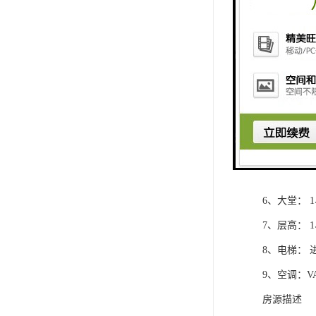
国际甲A写
闲、居住、
二、项目信
1、可租赁总
2、可租赁楼层
3、标准层面
4、使 用 率：
5、外立面：
6、大堂： 1
7、层高： 1
8、电梯： 
9、空调：V
房源描述