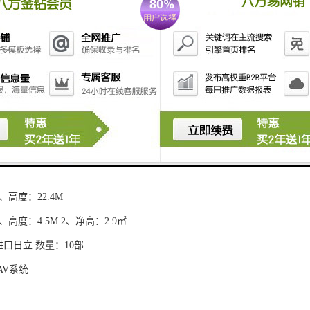
字楼、酒店、商务公寓等多种业态。项目与毗邻的近10万平米南山市政公
城市文化、商务往来等功能于一身的“都市客厅”，实现全景式公园生活、
息
面积：31720㎡
数：8-23层 （低区：8-14F 高区： 16-23F）
积：2000平米
 约 80%
LOW-E玻璃外墙
、高度：22.4M
、高度：4.5M 2、净高：2.9㎡
进口日立 数量：10部
AV系统