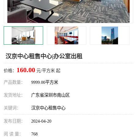
龙华
罗湖区
宝安区
西乡
兴东
石岩
福田华强北
南山科技园
汉京中心租售中心|办公室出租
南山后海
福田区
160.00
价格：
元/平方米 起
车公庙
保税区
产品数量：
9999.00平方米
发货地址：
广东省深圳市南山区
中心区
华强北
关键词：
汉京中心租售中心
南山区
西丽
发布日期：
2024-04-20
南头
高新园
阅 读 量：
768