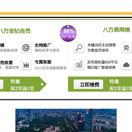
主塔楼为巨型框架支撑结构，无核心筒结构，由30根方
管混凝土柱竖向主体支撑，框架柱之间采用斜向撑杆作
为塔楼结构抗侧力体系。
汉京中心裙楼
裙楼为纯钢结构，采用钢框架结构，楼层西侧为悬挑结
构，其外框为复杂桁架构成。
本工程钢结构主要由箱型钢柱、箱型斜撑、工字钢梁组
成，板厚为 145，且都采用高建钢Q460GJ、Q420GJ、
Q390GJ、Q345。