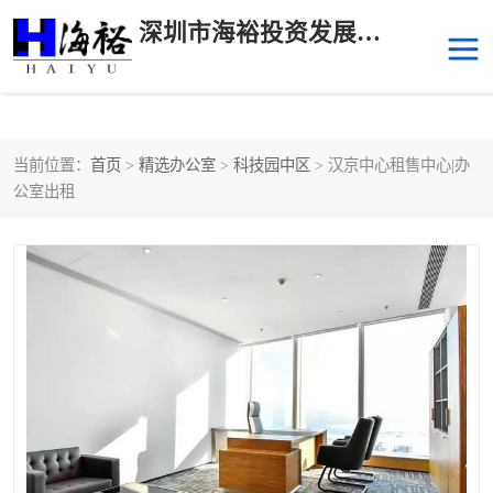
深圳市海裕投资发展有限公司
当前位置：
首页
>
精选办公室
>
科技园中区
> 汉京中心租售中心|办
后海
科技园南区
公室出租
科技园中区
南山华侨城
前海
深圳湾科技生态园
福田中心区写字楼租赁
宝安中心区
深圳宝安
福田车公庙
罗湖水贝
南山南油