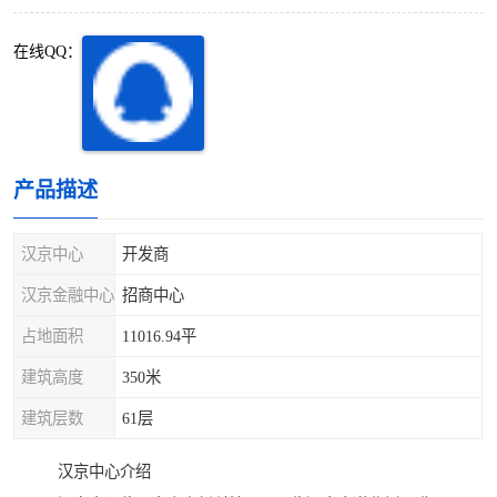
深圳超级总部基地
后海
在线QQ：
蛇口
南油
华侨城
南山蛇口
龙岗区
科技园北区
产品描述
宝安西乡
宝安新安
汉京中心
开发商
光明区
南山西丽
汉京金融中心
招商中心
占地面积
11016.94平
龙华观澜
南山桃园
建筑高度
350米
建筑层数
61层
汉京中心介绍