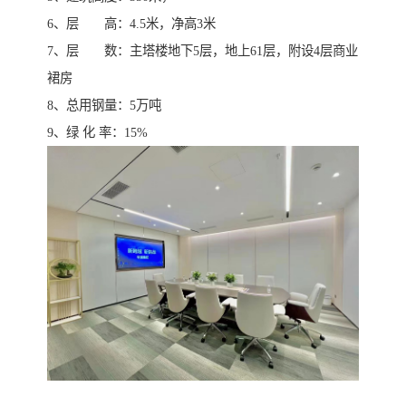
6、层 高：4.5米，净高3米
7、层 数：主塔楼地下5层，地上61层，附设4层商业
裙房
8、总用钢量：5万吨
9、绿 化 率：15%