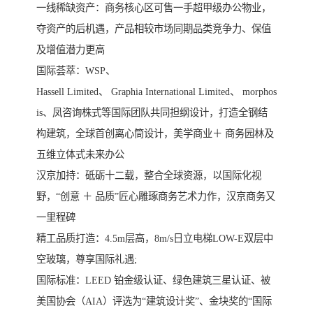
一线稀缺资产：商务核心区可售一手超甲级办公物业，
夺资产的后机遇，产品相较市场同期品类竞争力、保值
及增值潜力更高
国际荟萃：WSP、
Hassell Limited、 Graphia International Limited、 morphos
is、凤咨询株式等国际团队共同担纲设计，打造全钢结
构建筑，全球首创离心筒设计，美学商业＋ 商务园林及
五维立体式未来办公
汉京加持：砥砺十二载，整合全球资源，以国际化视
野，“创意 ＋ 品质”匠心雕琢商务艺术力作，汉京商务又
一里程碑
精工品质打造：4.5m层高，8m/s日立电梯LOW-E双层中
空玻璃，尊享国际礼遇;
国际标准：LEED 铂金级认证、绿色建筑三星认证、被
美国协会（AIA）评选为“建筑设计奖”、金块奖的“国际