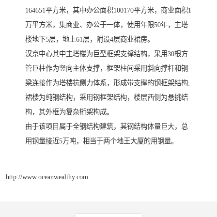
164651平方米，其中办公面积100170平方米，商业面积1
万平方米，集商业、办公于一体，使用年限50年，主塔
楼地下5层，地上61层，附设4层商业裙房。
汉京中心其中主塔楼为巨型框架支撑结构，采用30根方
管巨柱作为竖向主体支撑，框架柱间采用斜向撑杆和钢
梁连接作为塔楼抗侧力体系，形成带支撑的钢框架结构;
裙楼为纯钢结构，采用钢框架结构，楼层西侧为悬挑结
构，其外框为复杂桁架构成。
由于该项目属于全钢结构建筑，其钢结构体量巨大，总
用钢量接近5万吨，相当于两个地王大厦的用钢量。
http://www.oceanwealthy.com