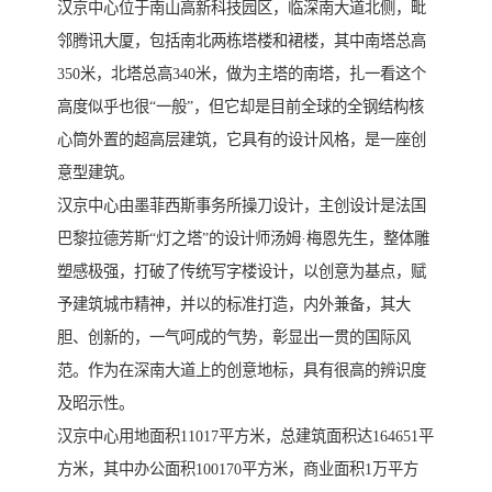
汉京中心位于南山高新科技园区，临深南大道北侧，毗
邻腾讯大厦，包括南北两栋塔楼和裙楼，其中南塔总高
350米，北塔总高340米，做为主塔的南塔，扎一看这个
高度似乎也很“一般”，但它却是目前全球的全钢结构核
心筒外置的超高层建筑，它具有的设计风格，是一座创
意型建筑。
汉京中心由墨菲西斯事务所操刀设计，主创设计是法国
巴黎拉德芳斯“灯之塔”的设计师汤姆·梅恩先生，整体雕
塑感极强，打破了传统写字楼设计，以创意为基点，赋
予建筑城市精神，并以的标准打造，内外兼备，其大
胆、创新的，一气呵成的气势，彰显出一贯的国际风
范。作为在深南大道上的创意地标，具有很高的辨识度
及昭示性。
汉京中心用地面积11017平方米，总建筑面积达164651平
方米，其中办公面积100170平方米，商业面积1万平方