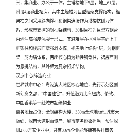
米，集商业、办公于一体。主塔楼地下5层，地上61层，
附设4层商业裙房。其中主塔楼为巨型框架支撑结构，框
架柱之间采用斜向撑杆和钢梁连接作为塔楼抗侧力体
系，形成带支撑的钢框架结构，30根巨柱为巨型方钢管
内灌注高强度混凝土形式，其避难层在标准层基础上于
框架柱和楼层面增强斜支撑。裙房地上结构4层，为钢框
架—剪力墙体系，两座核心筒为劲性钢骨柱，裙房西侧
为悬挑结构，其外框为复杂桁架结构。
汉京中心|缔造商业
世界城市中心：粤港澳大湾区核心地位，先行示范区创
新创意之都，“中国硅谷”，升值潜力比肩纽约、伦敦、
中国香港等一线城市超级物业
商务地标占位：全钢结构大楼，350m全球地标性城市天
际线，深南大道封面资产，城市商务形象担当，预估深
圳27.8万家企业中，只有3.6%企业能够拥有头排商务