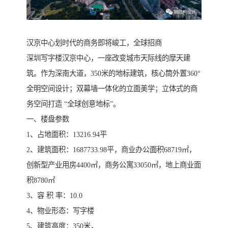
汉京中心划时代的商务即将峻工，全球招商
深圳写字楼汉京中心，一座改变城市天际线的摩天建
筑。作为深南大道，350米的地标建筑，核心筒外置360°
全明空间设计；双幕墙一体化的立面美学；立体式的商
务空间打造 “全球创意地标”。
一、楼盘参数
1、占地面积：13216.94平
2、建筑面积：1687733.98平，商业办公面积68719㎡，
创新型产业用房4400㎡，商务公寓33050㎡，地上商业面
积8780㎡
3、容 积 率：10.0
4、物业形态：写字楼
5、建筑高度：350米，