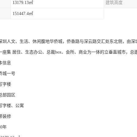
13179.13㎡
建筑高度
151447.4㎡
深圳人文、生活、休闲腹地华侨城，侨香路与深云路交汇处东北侧，由深圳
一座集 居住、生态办公、总裁box、会所、商业为一体的立垂直城市，总建
本信息
侨城一号
写字楼
总部园区
写字楼、公寓
带装修
0年