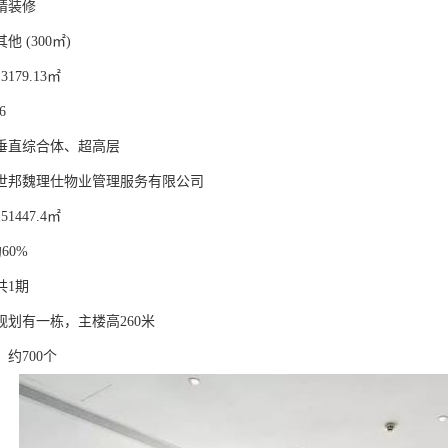
精装修
 (300㎡)
179.13㎡
6
垂直综合体、超高层
世邦魏理仕物业管理服务有限公司
1447.4㎡
60%
共1期
规划有一栋，主楼高260米
约700个