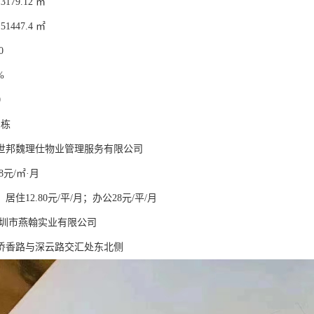
79.12 ㎡
447.4 ㎡
0
%
0
1栋
世邦魏理仕物业管理服务有限公司
8元/㎡·月
住12.80元/平/月；办公28元/平/月
深圳市燕翰实业有限公司
侨香路与深云路交汇处东北侧