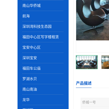
南山华侨城
前海
深圳湾科技生态园
福田中心区写字楼租赁
宝安中心区
深圳宝安
福田车公庙
罗湖水贝
产品描述
南山南油
龙华
侨城一号