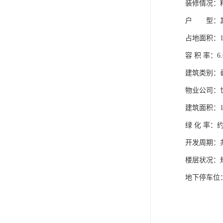
装修情况：
户 型：其他
占地面积：13
容 积 率：6.
建筑类别：
物业公司：
建筑面积：15
绿 化 率：约
开发周期：
楼层状况：
地下停车位：