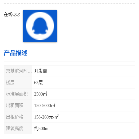
深圳超级总部基地
后海
在线QQ：
蛇口
南油
华侨城
南山蛇口
龙岗区
科技园北区
产品描述
宝安西乡
宝安新安
京基滨河时代大厦
开发商
光明区
南山西丽
楼层
63层
标准层面积
2500㎡
龙华观澜
南山桃园
出租面积
150-5000㎡
出租价格
158-260元/㎡
建筑高度
约300m