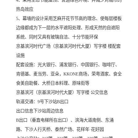
4、采用生态节能屋顶、营造绿色环境、并减少对城市的
热岛效应
5、幕墙的设计采用芝麻开花节节高的理念、使每层楼板
边缘都成为下一层的水平遮阳处理、形成天然的自遮阳
系统、同时又具有玻璃自洁、十分节能环保
京基滨河时代广场（京基滨河时代大厦）写字楼 楼配套
设施
配套设施：光大银行、浦发银行、中国银行、咖啡厅、
肯德基、麦当劳、亚朵，KKONE商场，荣粤酒家、食全
食美自助餐、大桥日本料理、原味街等
京基滨河（京基滨河时代大厦）写字楼 公交信息
轨道交通：9号下沙站B出口
出口信息下沙站周边信息
B出口（垂直电梯所在出口）、滨海大道南侧、东涌
路、下沙人行天桥、泰然广场、花样年·花好园