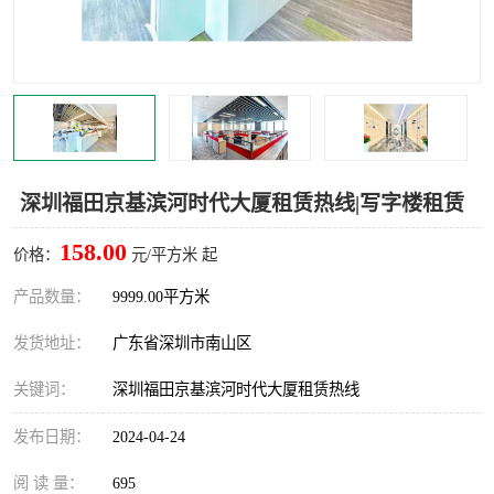
龙华
罗湖区
宝安区
西乡
兴东
石岩
福田华强北
南山科技园
深圳福田京基滨河时代大厦租赁热线|写字楼租赁
南山后海
福田区
158.00
价格：
元/平方米 起
车公庙
保税区
产品数量：
9999.00平方米
发货地址：
广东省深圳市南山区
中心区
华强北
关键词：
深圳福田京基滨河时代大厦租赁热线
南山区
西丽
发布日期：
2024-04-24
南头
高新园
阅 读 量：
695