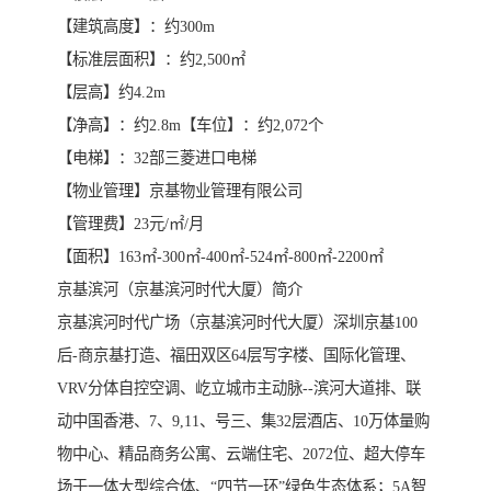
【建筑高度】：约300m
【标准层面积】：约2,500㎡
【层高】约4.2m
【净高】：约2.8m【车位】：约2,072个
【电梯】：32部三菱进口电梯
【物业管理】京基物业管理有限公司
【管理费】23元/㎡/月
【面积】163㎡-300㎡-400㎡-524㎡-800㎡-2200㎡
京基滨河（京基滨河时代大厦）简介
京基滨河时代广场（京基滨河时代大厦）深圳京基100
后-商京基打造、福田双区64层写字楼、国际化管理、
VRV分体自控空调、屹立城市主动脉--滨河大道排、联
动中国香港、7、9,11、号三、集32层酒店、10万体量购
物中心、精品商务公寓、云端住宅、2072位、超大停车
场于一体大型综合体、“四节一环”绿色生态体系；5A智