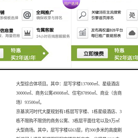
京基滨河时代大厦位于福田区西南端，项目西南侧与历
史悠久的古村相邻，且西南方距项目约600米为深圳市的
城市湿地——红树林自然保护区，东侧与高新创业园接
壤，可快速进入香蜜湖路，北侧紧邻滨河大道，西侧可
快速到达京港澳高速。同时，项目北规划有大型公交车
站台。规划的地 铁7号线、9号线和11号线均经过该项
目，是未来三条汇聚的综合体项目。
京基滨河时代大厦占地55300㎡，总建筑面积536619㎡。
为集酒店、商业、层写字楼、商务公寓、住宅于一体的
大型综合体项目。其中：层写字楼137000㎡、星级酒店
30000㎡、商务公寓49008㎡、住宅87890㎡、商业（含商
场）93500㎡。
京基滨河时代大厦规划有1栋层写字楼、1栋星级酒店、3
栋不限购不限贷的商务公寓、3栋层平面住宅以及9万㎡
大型商场。其中，层写字楼以63层，约300多米的高度刷