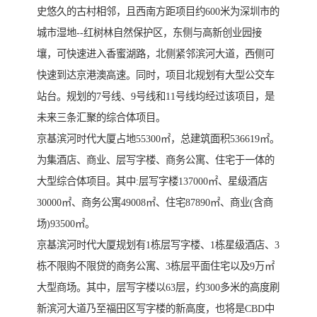
史悠久的古村相邻，且西南方距项目约600米为深圳市的
城市湿地--红树林自然保护区，东侧与高新创业园接
壤，可快速进入香蜜湖路，北侧紧邻滨河大道，西侧可
快速到达京港澳高速。同时，项目北规划有大型公交车
站台。规划的7号线、9号线和11号线均经过该项目，是
未来三条汇聚的综合体项目。
京基滨河时代大厦占地55300㎡，总建筑面积536619㎡。
为集酒店、商业、层写字楼、商务公寓、住宅于一体的
大型综合体项目。其中:层写字楼137000㎡、星级酒店
30000㎡、商务公寓49008㎡、住宅87890㎡、商业(含商
场)93500㎡。
京基滨河时代大厦规划有1栋层写字楼、1栋星级酒店、3
栋不限购不限贷的商务公寓、3栋层平面住宅以及9万㎡
大型商场。其中，层写字楼以63层，约300多米的高度刷
新滨河大道乃至福田区写字楼的新高度，也将是CBD中