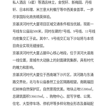
私人酒店（4星）等酒店林立，金悦轩、新梅园、丹桂
轩、日本料理、米兰意大利餐厅等中西美食荟萃，一步
尽享国际化商务精英体验。
京基滨河时代大厦项目区域交通条件相当优越，现距一
号线车公庙站500米，同时在建的7号线、9号线、11号线
均密集交汇于此。其中7、9号线交汇站下沙站将与本项
目商业实现无缝接驳。
京基滨河时代大厦占据中心核心地段，位于滨河大道南
一线位置，是城市大动脉上的封面建筑集群，具有时代
的魄力和影响。
京基滨河时代大厦位于西南端下沙片区，滨河路与东涌
路交界处，北与车公庙泰然工业区隔路相望。南眺福田
红树林自然保护区，自然景观优美。地块占地55300㎡，
总建筑面积536619㎡。、购物中心、层写字楼、公寓、
住宅、大型停车场、停机坪等多样化物业形态及基础配