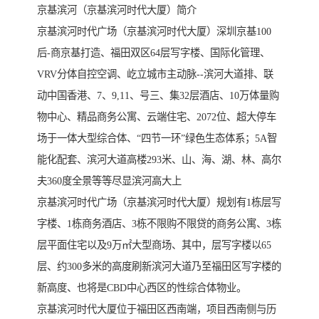
京基滨河（京基滨河时代大厦）简介
京基滨河时代广场（京基滨河时代大厦）深圳京基100
后-商京基打造、福田双区64层写字楼、国际化管理、
VRV分体自控空调、屹立城市主动脉--滨河大道排、联
动中国香港、7、9,11、号三、集32层酒店、10万体量购
物中心、精品商务公寓、云端住宅、2072位、超大停车
场于一体大型综合体、“四节一环”绿色生态体系；5A智
能化配套、滨河大道高楼293米、山、海、湖、林、高尔
夫360度全景等等尽显滨河高大上
京基滨河时代广场（京基滨河时代大厦）规划有1栋层写
字楼、1栋商务酒店、3栋不限购不限贷的商务公寓、3栋
层平面住宅以及9万㎡大型商场、其中，层写字楼以65
层、约300多米的高度刷新滨河大道乃至福田区写字楼的
新高度、也将是CBD中心西区的性综合体物业。
京基滨河时代大厦位于福田区西南端，项目西南侧与历