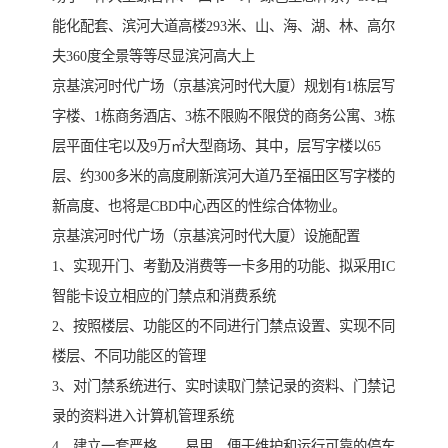
能化配套、滨河大道高楼293米、山、海、湖、林、高尔
夫360度全景等等尽显滨河高大上
京基滨河时代广场（京基滨河时代大厦）规划有1栋层写
字楼、1栋商务酒店、3栋不限购不限贷的商务公寓、3栋
层平面住宅以及9万㎡大型商场、其中，层写字楼以65
层、约300多米的高度刷新滨河大道乃至福田区写字楼的
新高度、也将是CBD中心西区的性综合体物业。
京基滨河时代广场（京基滨河时代大厦）设施配置
1、实现开门、考勤及消费等一卡多用的功能、拟采用IC
智能卡设立相应的门禁点和消费系统
2、按照楼层、功能区的不同进行门禁点设置、实现不同
楼层、不同功能区的管理
3、对门禁系统进行、实时读取门禁记录的资料、门禁记
录的资料进入计算机管理系统
4、建立一套严格、、易用、便于维护和运行可靠的停车