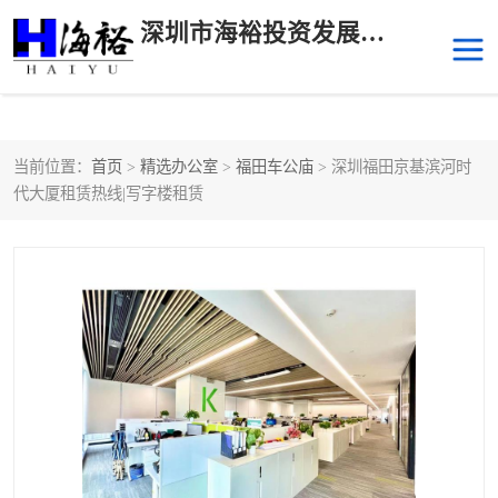
深圳市海裕投资发展有限公司
当前位置：
首页
>
精选办公室
>
福田车公庙
> 深圳福田京基滨河时
后海
科技园南区
代大厦租赁热线|写字楼租赁
科技园中区
南山华侨城
前海
深圳湾科技生态园
福田中心区写字楼租赁
宝安中心区
深圳宝安
福田车公庙
罗湖水贝
南山南油