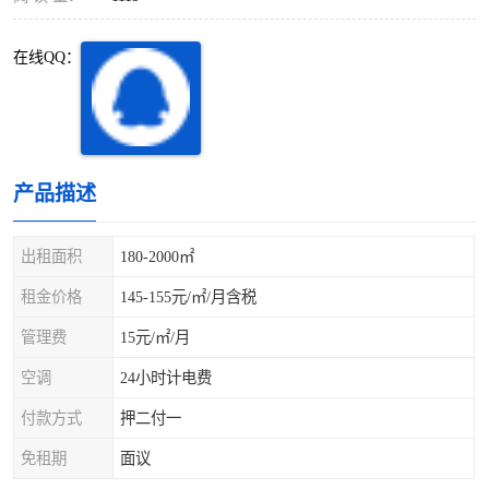
深圳超级总部基地
后海
在线QQ：
蛇口
南油
华侨城
南山蛇口
龙岗区
科技园北区
产品描述
宝安西乡
宝安新安
出租面积
180-2000㎡
光明区
南山西丽
租金价格
145-155元/㎡/月含税
龙华观澜
南山桃园
管理费
15元/㎡/月
空调
24小时计电费
付款方式
押二付一
免租期
面议