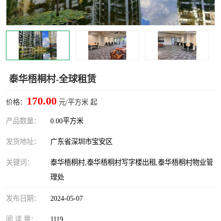
龙华
罗湖区
宝安区
西乡
兴东
石岩
泰华梧桐村-全球租赁
福田华强北
南山科技园
170.00
价格：
元/平方米 起
南山后海
福田区
产品数量：
0.00平方米
车公庙
保税区
发货地址：
广东省深圳市宝安区
中心区
华强北
关键词：
泰华梧桐村,泰华梧桐村写字楼出租,泰华梧桐村物业管
理处
南山区
西丽
发布日期：
2024-05-07
南头
高新园
阅 读 量：
1119