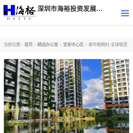
深圳市海裕投资发展有限公司
当前位置：
首页
>
精选办公室
>
宝安中心区
> 泰华梧桐村-全球租赁
后海
科技园南区
科技园中区
南山华侨城
前海
深圳湾科技生态园
福田中心区写字楼租赁
宝安中心区
深圳宝安
福田车公庙
罗湖水贝
南山南油