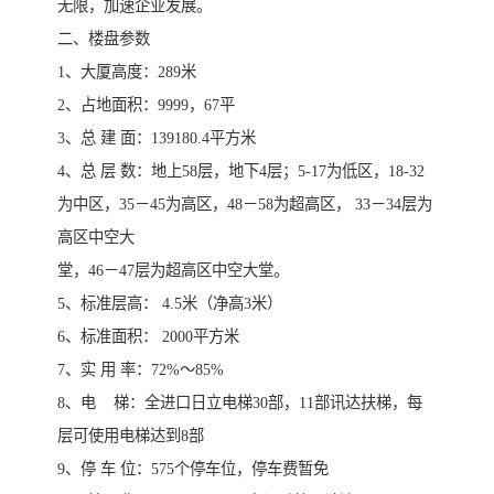
无限，加速企业发展。
二、楼盘参数
1、大厦高度：289米
2、占地面积：9999，67平
3、总 建 面：139180.4平方米
4、总 层 数：地上58层，地下4层；5-17为低区，18-32
为中区，35－45为高区，48－58为超高区， 33－34层为
高区中空大
堂，46－47层为超高区中空大堂。
5、标准层高： 4.5米（净高3米）
6、标准面积： 2000平方米
7、实 用 率：72%～85%
8、电 梯：全进口日立电梯30部，11部讯达扶梯，每
层可使用电梯达到8部
9、停 车 位：575个停车位，停车费暂免