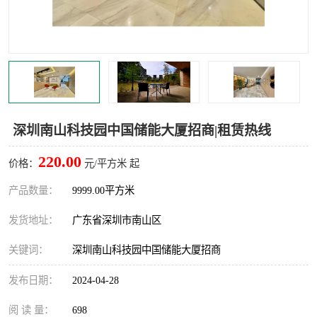
龙华
罗湖区
宝安区
西乡
兴东
石岩
福田华强北
南山科技园
深圳南山科技园中国储能大厦招商|租赁热线
南山后海
福田区
220.00
价格：
元/平方米 起
车公庙
保税区
产品数量：
9999.00平方米
发货地址：
广东省深圳市南山区
中心区
华强北
关键词：
深圳南山科技园中国储能大厦招商
南山区
西丽
发布日期：
2024-04-28
南头
高新园
阅 读 量：
698