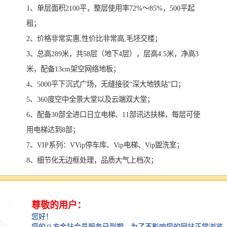
1、单层面积2100平，整层使用率72%～85%，500平起
租；
2、价格非常实惠,性价比非常高,毛坯交楼；
3、总高289米，共58层（地下4层），层高4.5米，净高3
米，配备13cm架空网络地板；
4、5000平下沉式广场，无缝接驳“深大地铁站”口；
5、360度空中全景大堂以及云端双大堂；
6、配备30部全进口日立电梯、11部讯达扶梯，每层可使
用电梯达到8部；
7、VIP系列：VVip停车库、Vip电梯、Vip盥洗室；
8、细节化无边框处理，品质大气上档次；
9、物业，物业，贴心服务；
项目地址：深南大道与科苑路交汇处，1号罗宝线深大站
C出口1分钟
户型面积： 135㎡-171㎡-226㎡-298㎡-388㎡-468㎡-800-