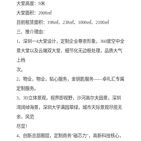
大堂高度：9米
大堂面积：2000㎡
目前租赁面积：198㎡、238㎡、1000㎡、2100㎡
三、推介理由：
1、深圳一4大堂设计，定制企业尊崇形象，360度空中全
景大堂以及云端双大堂，细节化无边框处理，品质大气
上档
次。
2、物业，物业，贴心服务，金钥匙服务――卓礼汇专属
定制服务。
3、3D立体景观，视界即视野，沙河高尔夫园景，深圳
湾阔绰海景，深圳大学满园翠绿，城市天际景观尽揽无
余，风范
尽显！
4、创新总部圈层，定制商务“磁芯力”，高新科技核心，