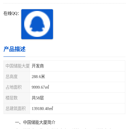
深圳超级总部基地
后海
在线QQ：
蛇口
南油
华侨城
南山蛇口
龙岗区
科技园北区
产品描述
宝安西乡
宝安新安
中国储能大厦
开发商
光明区
南山西丽
总高度
288.6米
占地面积
9999.67㎡
龙华观澜
南山桃园
楼层数
共58层
总建筑面积
139180.40㎡
一、中国储能大厦简介