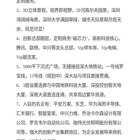
定制服务。
3、3D立体景观，视界即视野，沙河高尔夫园景，深圳
湾阔绰海景，深圳大学满园翠绿，城市天际景观尽揽无
余，风范尽显！
4、创新总部圈层，定制商务“磁芯力”，高新科技核心，
腾讯、联想、中兴等龙头总部，Vip停车库、Vip电梯、
Vip盥洗室。
5、5000平下沉式广场，无缝接驳深大地铁站；一号线罗
宝线，13号线（规划中）深大站与项目直接贯通。
6、3层设置连廊与中国地铁科技大厦、深投控创智天地
大厦、深南大道直连连通，共享周边繁华资源。
7、入驻的名企有：平安万家、东芝、华为海思半导体、
汇丰银行、智能管家、中兴力维、乔治卡尔森设计有限
公司、罗克韦尔自动化公司、咖伟光伏照明股份有限公
司等，强大的创新产业集群效应，为企业发展带来商机