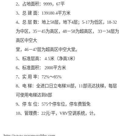
2、占地面积：9999，67平
3、总 建 面：139180.4平方米
4、总 层 数：地上58层，地下4层；5-17为低区，18-32
为中区，35－45为高区，48－58为超高区， 33－34层为
高区中空大
堂，46－47层为超高区中空大堂。
5、标准层高： 4.5米（净高3米）
6、标准面积： 2000平方米
7、实 用 率：72%～85%
8、电 梯：全进口日立电梯30部，11部讯达扶梯，每层
可使用电梯达到8部
9、停 车 位：575个停车位，停车费暂免
10、管理费：22元/平，VRV空调系统，计。
http://www.oceanwealthy.com