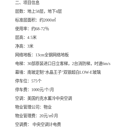
二、项目信息
层数：地上58层，地下4层
标准层面积：约2000㎡
使用率：约68-72％
层高：4.5米
净高：3米
网络地板：13cm全钢网络地板
电梯：30部原装进口日立客梯，2台消防梯，时速6m/s
幕墙：南玻定制“水晶王子”双银超白LOW-E玻璃
停车位：575个
停车费：1000元/个/月
空调：美国约克水蓄冷中央空调
物业管理公司：物业
物业管理费：20元/㎡/月
空调费： 中央空调计电费