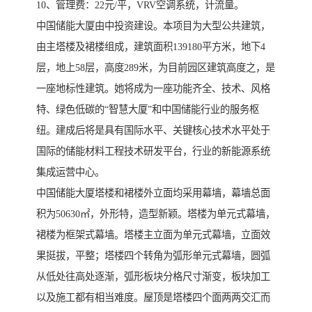
10、管理费：22元/平，VRV空调系统，计流量。
中国储能大厦由中投资建设。本项目为大型公共建筑，
由主塔楼及裙楼组成，建筑面积139180平方米，地下4
层，地上58层，高度289米，为目前园区建筑高度之，是
一座地标性建筑。她将成为一座功能齐全、技术、风格
特、绿色低碳的“智慧大厦”和中国储能行业的服务枢
纽。建成后将是具有国际水平、关键核心技术水平处于
国际的储能材料工程技术研发平台，行业的新能源系统
集成运营中心。
中国储能大厦塔楼和裙楼外立面均采用幕墙，幕墙总面
积为50630㎡，外形特，造型新颖。塔楼为单元式幕墙，
裙楼为框架式幕墙。塔楼主立面为单元式幕墙，立面效
果挺拔，平整；塔楼四个转角为弧形单元式幕墙，圆弧
从低处往高处逐渐，弧形板块分格尺寸渐变，板块加工
以及施工都有相当难度。屋顶是塔楼四个面两两交汇而