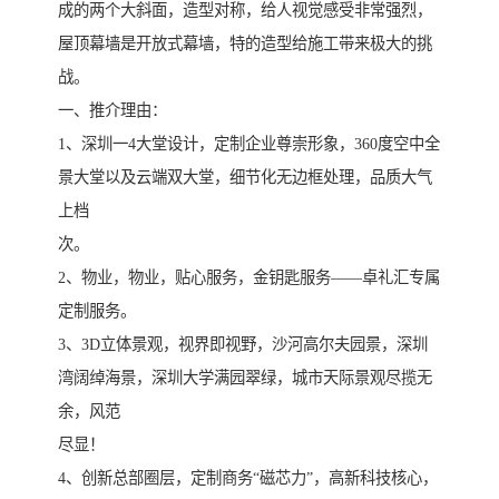
成的两个大斜面，造型对称，给人视觉感受非常强烈，
屋顶幕墙是开放式幕墙，特的造型给施工带来极大的挑
战。
一、推介理由：
1、深圳一4大堂设计，定制企业尊崇形象，360度空中全
景大堂以及云端双大堂，细节化无边框处理，品质大气
上档
次。
2、物业，物业，贴心服务，金钥匙服务――卓礼汇专属
定制服务。
3、3D立体景观，视界即视野，沙河高尔夫园景，深圳
湾阔绰海景，深圳大学满园翠绿，城市天际景观尽揽无
余，风范
尽显！
4、创新总部圈层，定制商务“磁芯力”，高新科技核心，