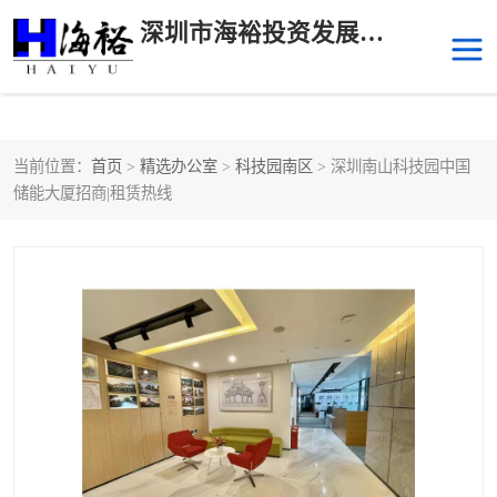
深圳市海裕投资发展有限公司
当前位置：
首页
>
精选办公室
>
科技园南区
> 深圳南山科技园中国
后海
科技园南区
储能大厦招商|租赁热线
科技园中区
南山华侨城
前海
深圳湾科技生态园
福田中心区写字楼租赁
宝安中心区
深圳宝安
福田车公庙
罗湖水贝
南山南油