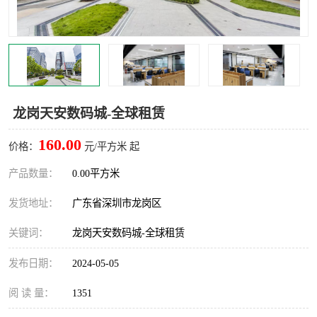
龙华
罗湖区
宝安区
西乡
兴东
石岩
龙岗天安数码城-全球租赁
福田华强北
南山科技园
160.00
价格：
元/平方米 起
南山后海
福田区
产品数量：
0.00平方米
车公庙
保税区
发货地址：
广东省深圳市龙岗区
中心区
华强北
关键词：
龙岗天安数码城-全球租赁
南山区
西丽
发布日期：
2024-05-05
南头
高新园
阅 读 量：
1351