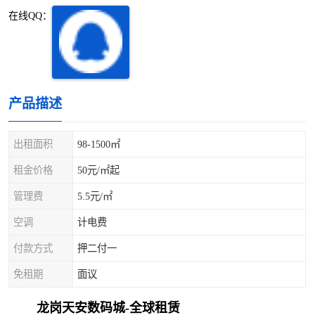
深圳超级总部基地
后海
在线QQ：
蛇口
南油
华侨城
南山蛇口
产品描述
龙岗区
科技园北区
出租面积
98-1500㎡
宝安西乡
宝安新安
租金价格
50元/㎡起
光明区
南山西丽
管理费
5.5元/㎡
龙华观澜
南山桃园
空调
计电费
付款方式
押二付一
免租期
面议
龙岗天安数码城-全球租赁