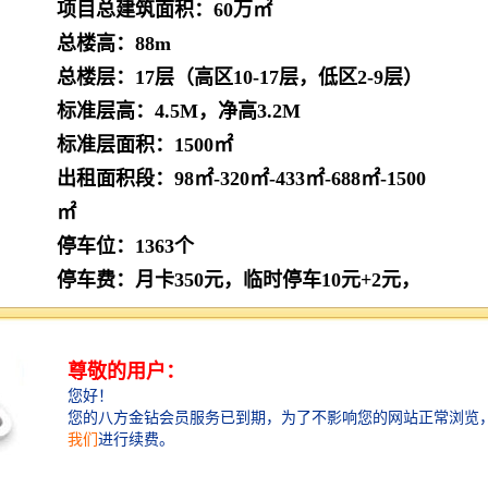
项目总建筑面积：60万㎡
总楼高：88m
总楼层：17层（高区10-17层，低区2-9层）
标准层高：4.5M，净高3.2M
标准层面积：1500㎡
出租面积段：98㎡-320㎡-433㎡-688㎡-1500
㎡
停车位：1363个
停车费：月卡350元，临时停车10元+2元，
25元封顶
租金单价：50-75元/㎡
物业管理费：5.5元/㎡
空调费：24H计电费
电梯数：6部三菱电梯
空调：
预留空调机房，自装，电费1.1元/