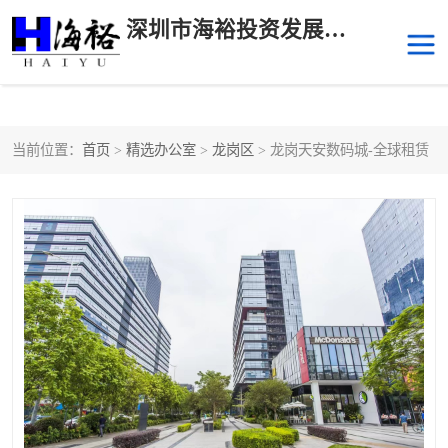
深圳市海裕投资发展有限公司
当前位置：
首页
>
精选办公室
>
龙岗区
> 龙岗天安数码城-全球租赁
后海
科技园南区
科技园中区
南山华侨城
前海
深圳湾科技生态园
福田中心区写字楼租赁
宝安中心区
深圳宝安
福田车公庙
罗湖水贝
南山南油