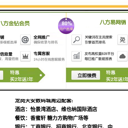
度，24H开放，无空调维护费
交付标准：精装修
交楼时间：2005年10月
停车场：地下两层，地面停车位充足，月卡
350元。临时停车10元+2元，25元封顶
龙岗天安数码城交通出行:
地铁：
地铁16号线
黄阁坑站，
天安数码城站
（在建地铁站2022年底开通）
公交：天安数码城西站、龙岗天安数码城
站，m276、m317、m386、m230等
龙岗天安数码城周边配套:
酒店：怡景湾酒店、维也纳国际酒店
餐饮：香蜜轩 糖力方购物广场等
银行：工商银行、招商银行、北京银行、中