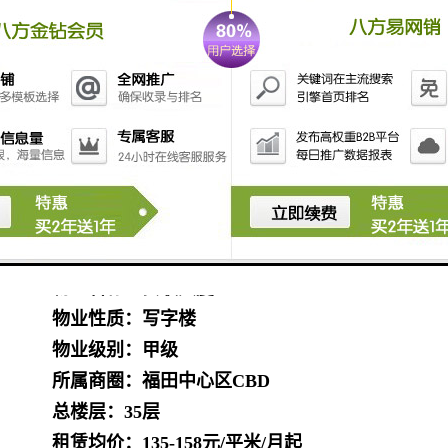
地体现了生态写字楼的本质特征、安联大厦
由两座建筑实体和中庭构成、其中中庭为
150
米、上下贯穿、产生竖向气流带
动空气
流通、与室外自然空间相融、形成独特的建
筑“肺”空间、结合板式造型和巧妙的横向透
风设计，保证了大厦的每一个角落都能享受
自然的新鲜空。
安联大厦基础信息
物业名称：安联大厦
物业性质：写字楼
物业级别：甲级
所属商圈：福田中心区CBD
总楼层：35层
租赁均价：135-158元/平米/月起