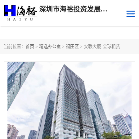
深圳市海裕投资发展有限公司
当前位置：
首页
>
精选办公室
>
福田区
> 安联大厦-全球租赁
后海
科技园南区
科技园中区
南山华侨城
前海
深圳湾科技生态园
福田中心区写字楼租赁
宝安中心区
深圳宝安
福田车公庙
罗湖水贝
南山南油