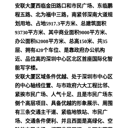
安联大厦西临金田路口和市民广场、东临鹏
程五路、北为福中三路，南紧邻深南大道规
划用地、占地
5917.3
平方米、总建筑面积
93730
平方米、其中商业面积
9000
平方
米、
办公面积
62008
平方米、总高
150
米、共
35
层、拥有
420
个车位、是靠政府办公机构
近、品位高的深圳中心区北区首座国际化智
能写字楼。
安联大厦区域条件优越、处于深圳市中心区
的中心轴线位置、与市政府六大工程比邻、
紧挨市民广场、人气十足、且是市民广场东
侧个高层项目、具备优越的形象
展示、周围
有三条交通主干道、紧临地铁站、市民广
场、交通条件便利、并且西面是高绿化、空