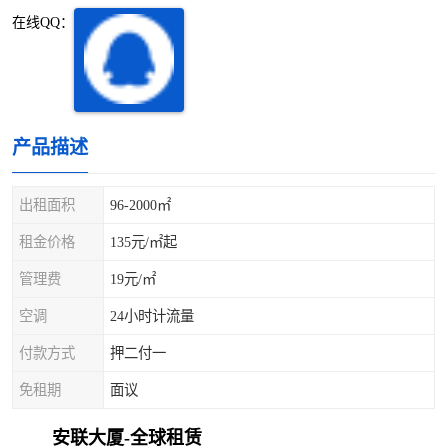
深圳超级总部基地
后海
在线QQ：
蛇口
南油
华侨城
南山蛇口
产品描述
龙岗区
科技园北区
出租面积
96-2000㎡
宝安西乡
宝安新安
租金价格
135元/㎡起
光明区
南山西丽
管理费
19元/㎡
龙华观澜
南山桃园
空调
24小时计流量
付款方式
押二付一
免租期
面议
安联大厦-全球租赁