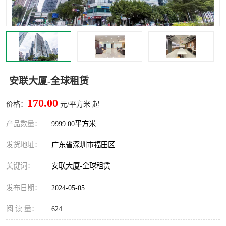
龙华
罗湖区
宝安区
西乡
兴东
石岩
安联大厦-全球租赁
福田华强北
南山科技园
170.00
价格：
元/平方米 起
南山后海
福田区
产品数量：
9999.00平方米
车公庙
保税区
发货地址：
广东省深圳市福田区
中心区
华强北
关键词：
安联大厦-全球租赁
南山区
西丽
发布日期：
2024-05-05
南头
高新园
阅 读 量：
624