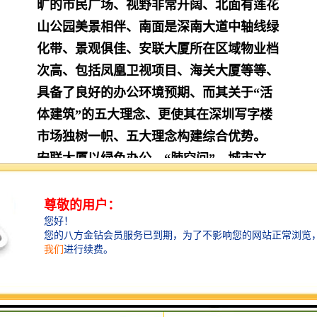
旷的市民广场、视野非常开阔、北面有莲花
山公园美景相伴、南面是深
南大道中轴线绿
化带、景观俱佳、安联大厦所在区域物业档
次高、包括凤凰卫视项目、海关大厦等等、
具备了良好的办公环境预期、而其关于“活
体建筑”的五大理
念、更使其在深圳写字楼
市场独树一帜、五大理念构建综合优势。
安联大厦以绿色办公、“肺空间”、城市文
脉、环保节能及阳光办公等五大设计理念构
建高端写字楼综合优势、并为其成为高端写
字楼**者提供了支撑体系、其一、
绿色办
公、在建筑的竖向不同高度、安联大厦设计
了
28
个空中花园和
1
个屋顶花园、形成了立
体休闲空中花园群、顺应回归自然的潮流。
安联大厦是
Greenoffice
的积极倡导者、直接