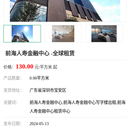
龙华
罗湖区
宝安区
西乡
兴东
石岩
福田华强北
南山科技园
前海人寿金融中心 -全球租赁
南山后海
福田区
130.00
价格：
元/平方米 起
车公庙
保税区
产品数量：
0.00平方米
发货地址：
广东省深圳市宝安区
中心区
华强北
关键词：
前海人寿金融中心,前海人寿金融中心写字楼出租,前海
南山区
西丽
人寿金融中心租赁中心
南头
高新园
发布日期：
2024-05-13