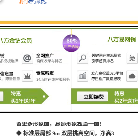
十一大产品亮点，提速办公效率
◆ 标志性的对称双子塔造型:独特的钻石切
割立面，中心对称设计，演绎经典建筑美
学。
◆ 7120㎡绿化迎宾广场：绿植、树阵、雕
塑小品，营造绿色商务缓冲带，平衡工作生
活。
◆首层大堂1280㎡，3层挑空16.2m：奢华大
气，成为展示企业形象“门脸”。
◆ 标准层十字电梯厅设计：为入驻企业预
留更多形象面，总部形象独当一面！
◆ 标准层局部 9m 双层挑高空间，净高3