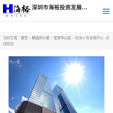
深圳市海裕投资发展有限公司
当前位置：
首页
>
精选办公室
>
宝安中心区
> 前海人寿金融中心 -全
后海
科技园南区
球租赁
科技园中区
南山华侨城
前海
深圳湾科技生态园
福田中心区写字楼租赁
宝安中心区
深圳宝安
福田车公庙
罗湖水贝
南山南油