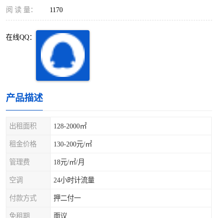
深圳超级总部基地
后海
阅 读 量：
1170
蛇口
南油
在线QQ：
华侨城
南山蛇口
龙岗区
科技园北区
产品描述
宝安西乡
宝安新安
光明区
南山西丽
出租面积
128-2000㎡
租金价格
130-200元/㎡
龙华观澜
南山桃园
管理费
18元/㎡/月
空调
24小时计流量
付款方式
押二付一
免租期
面议