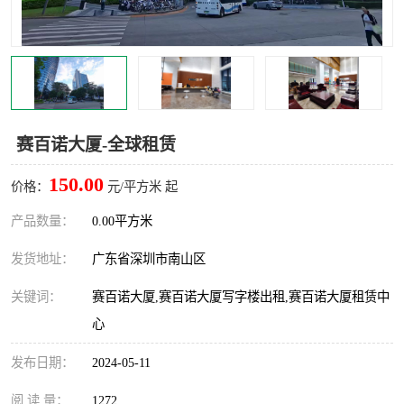
龙华
罗湖区
宝安区
西乡
兴东
石岩
赛百诺大厦-全球租赁
福田华强北
南山科技园
150.00
价格：
元/平方米 起
南山后海
福田区
产品数量：
0.00平方米
车公庙
保税区
发货地址：
广东省深圳市南山区
中心区
华强北
关键词：
赛百诺大厦,赛百诺大厦写字楼出租,赛百诺大厦租赁中
心
南山区
西丽
发布日期：
2024-05-11
南头
高新园
阅 读 量：
1272