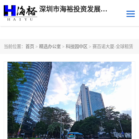
深圳市海裕投资发展有限公司
当前位置：
首页
>
精选办公室
>
科技园中区
> 赛百诺大厦-全球租赁
后海
科技园南区
科技园中区
南山华侨城
前海
深圳湾科技生态园
福田中心区写字楼租赁
宝安中心区
深圳宝安
福田车公庙
罗湖水贝
南山南油