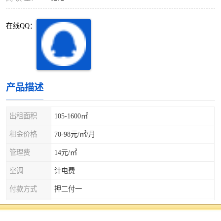
深圳超级总部基地
后海
在线QQ：
蛇口
南油
华侨城
南山蛇口
龙岗区
科技园北区
产品描述
宝安西乡
宝安新安
出租面积
105-1600㎡
光明区
南山西丽
租金价格
70-98元/㎡/月
龙华观澜
南山桃园
管理费
14元/㎡
空调
计电费
付款方式
押二付一
免租期
面议