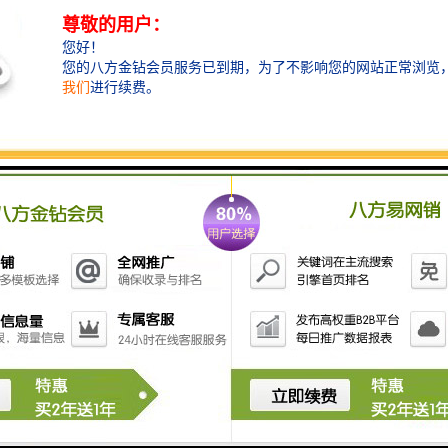
赛百诺大厦-全球租赁
深圳
赛百诺大厦
位于深圳市南山高新区中区
科技中一路与高新中一道交汇处东南侧，总
建筑面积约为24万平万米，是集商铺、配套
餐饮、办公为一体的顶.级商务办公楼。
深圳
赛百诺大厦
在建造时，注重建筑的经济
性，将土地价值利用合理，并创造更多的附
加值，采用绿色生态设计，致力于打造具
有"高端、低碳、环保、生态"特色的国际
化
科技创新中心。
创业+电商+直播，合适到量定
总21层客梯7部通用-3部达车库
出租面积：105-1600㎡
出租价格：70-98元/㎡/月