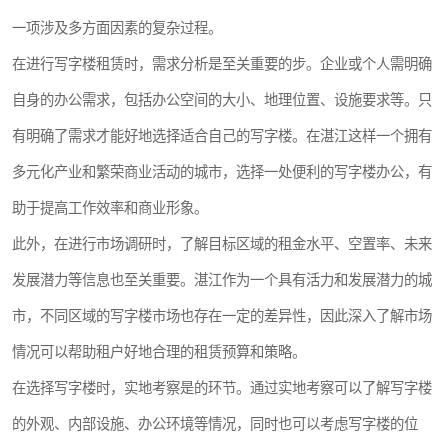
龙华
罗湖区
一项涉及多方面因素的复杂过程。
在进行写字楼租赁时，需求分析是至关重要的步。企业或个人需明确
宝安区
西乡
自身的办公需求，包括办公空间的大小、地理位置、设施要求等。只
兴东
石岩
有明确了需求才能好地选择适合自己的写字楼。在湛江这样一个拥有
福田华强北
南山科技园
多元化产业和繁荣商业活动的城市，选择一处便利的写字楼办公，有
助于提高工作效率和商业形象。
南山后海
福田区
此外，在进行市场调研时，了解目标区域的租金水平、空置率、未来
车公庙
保税区
发展潜力等信息也至关重要。湛江作为一个具有活力和发展潜力的城
中心区
华强北
市，不同区域的写字楼市场也存在一定的差异性，因此深入了解市场
情况可以帮助租户好地合理的租赁预算和策略。
南山区
西丽
在选择写字楼时，实地考察是的环节。通过实地考察可以了解写字楼
南头
高新园
的外观、内部设施、办公环境等情况，同时也可以考虑写字楼的位