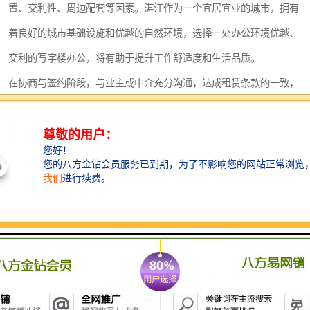
深圳超级总部基地
后海
置、交利性、周边配套等因素。湛江作为一个宜居宜业的城市，拥有
着良好的城市基础设施和优越的自然环境，选择一处办公环境优越、
蛇口
南油
交利的写字楼办公，将有助于提升工作舒适度和生活品质。
华侨城
南山蛇口
在协商与签约阶段，与业主或中介充分沟通，达成租赁条款的一致，
签订正式的租赁合同至关重要。租户需要仔细阅读合同条款，了解租
龙岗区
科技园北区
金、租期、付款方式、违约责任等内容，确保自身权益不受损害。同
宝安西乡
宝安新安
时，在租赁期间需遵守合同规定，按时支付租金，与业主或物业管理
光明区
南山西丽
方保持良好沟通，共同维护办公环境，共同营造和谐的办公氛围。
对于写字楼销售来说，定价策略和市场推广也是至关重要的环节。销
龙华观澜
南山桃园
售方需要根据写字楼的地理位置、设施条件、市场供求等因素，合理
的售价，并通过多种渠道进行市场推广，吸引多潜在买家的关注。
在接待与洽谈阶段，销售方需了解买家的需求，介绍写字楼的优点和
特色，与买家进行价格谈判，终达成双方的购买意向。双方需签订正