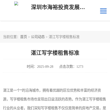
深圳市海裕投资发展有限公司
当前位置：
首页
>
公司动态
> 湛江写字楼租售标准
后海
科技园南区
湛江写字楼租售标准
科技园中区
南山华侨城
前海
深圳湾科技生态园
时间：2025-09-28
点击次数：1273
福田中心区写字楼租赁
宝安中心区
湛江是一个*的沿海城市，拥有着优越的区位优势和丰富的经济资
深圳宝安
福田车公庙
源，写字楼租售市场也呈现出日益活跃的态势。作为湛江写字楼租售
罗湖水贝
南山南油
行业的从业者，我们深知写字楼租售不仅仅是简单的房地产交易，是