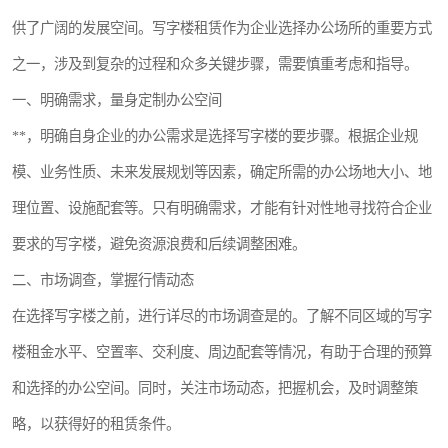
龙华
罗湖区
供了广阔的发展空间。写字楼租赁作为企业选择办公场所的重要方式
之一，涉及到复杂的过程和众多关键步骤，需要慎重考虑和指导。
宝安区
西乡
一、明确需求，量身定制办公空间
兴东
石岩
**，明确自身企业的办公需求是选择写字楼的要步骤。根据企业规
福田华强北
南山科技园
模、业务性质、未来发展规划等因素，确定所需的办公场地大小、地
理位置、设施配套等。只有明确需求，才能有针对性地寻找符合企业
南山后海
福田区
要求的写字楼，避免资源浪费和后续调整困难。
车公庙
保税区
二、市场调查，掌握行情动态
中心区
华强北
在选择写字楼之前，进行详尽的市场调查是的。了解不同区域的写字
楼租金水平、空置率、交利度、周边配套等情况，有助于合理的预算
南山区
西丽
和选择的办公空间。同时，关注市场动态，把握机会，及时调整策
南头
高新园
略，以获得好的租赁条件。