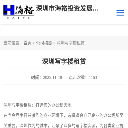
深圳市海裕投资发展有限公司
当前位置：
首页
>
公司动态
> 深圳写字楼租赁
后海
科技园南区
深圳写字楼租赁
科技园中区
南山华侨城
前海
深圳湾科技生态园
时间：2025-11-10
点击次数：1163
福田中心区写字楼租赁
宝安中心区
深圳写字楼租赁：打造您的办公新天地
深圳宝安
福田车公庙
在当今竞争日益激烈的商业环境下，选择适合自己企业的办公场所至
罗湖水贝
南山南油
关重要。深圳作为的城市，汇聚了众多的写字楼资源，为各类企业提