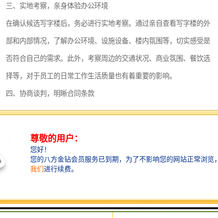
深圳超级总部基地
后海
三、实地考察，亲身体验办公环境
在确认候选写字楼后，务必进行实地考察。通过亲自查看写字楼的外
蛇口
南油
部和内部情况，了解办公环境、设施设备、楼内氛围等，切实感受是
华侨城
南山蛇口
否符合自己的需求。此外，考察周边的交通状况、商业氛围、餐饮选
择等，对于员工的日常工作生活质量也有着重要的影响。
龙岗区
科技园北区
四、协商谈判，明晰合同条款
宝安西乡
宝安新安
在确定心仪写字楼后，与业主或中介进行详细的协商谈判是租赁过程
光明区
南山西丽
中的关键一环。双方需要就租金标准、租赁期限、付款方式、装修规
范、违约责任等方面进行充分沟通，并在谈判过程中保护自己的利
龙华观澜
南山桃园
益，确保合同条款合理公平。
五、签订合同，确保权益**
谈判达成一致后，签订正式的是后确认租赁关系的重要环节。合同内
容包括双方的权利义务、租金支付规定、保洁维护责任、装修规范等