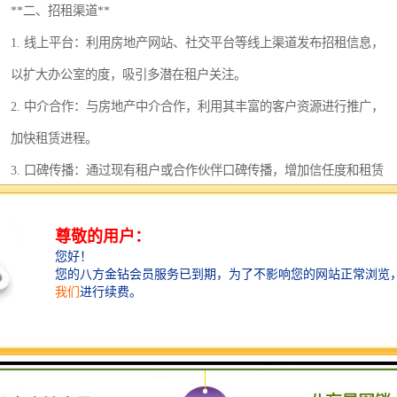
深圳超级总部基地
后海
**二、招租渠道**
1. 线上平台：利用房地产网站、社交平台等线上渠道发布招租信息，
蛇口
南油
以扩大办公室的度，吸引多潜在租户关注。
华侨城
南山蛇口
2. 中介合作：与房地产中介合作，利用其丰富的客户资源进行推广，
加快租赁进程。
龙岗区
科技园北区
3. 口碑传播：通过现有租户或合作伙伴口碑传播，增加信任度和租赁
宝安西乡
宝安新安
成功率。
光明区
南山西丽
**三、接待与洽谈**
1. 接待租户：安排人员接待来访的潜在租户，详细介绍办公室的情
龙华观澜
南山桃园
况，解答疑问，展示办公空间的优势。
2. 洽谈租金及合同：与潜在租户就租金、租期、支付方式等问题进行
洽谈，达成一致后签订租赁合同，确保双方权益。
**四、后续服务**