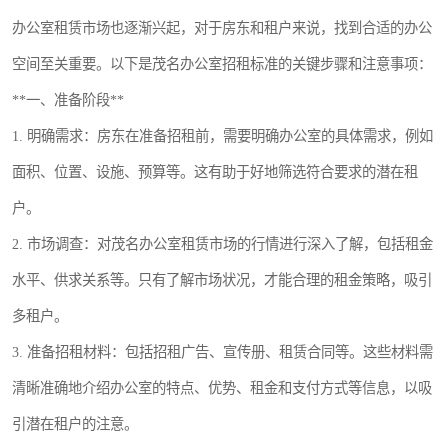
龙华
罗湖区
办公室租赁市场也逐渐兴起，对于房东和租户来说，找到合适的办公
空间至关重要。以下是茂名办公室招租标准的关键步骤和注意事项：
宝安区
西乡
**一、准备阶段**
兴东
石岩
1. 明确需求：房东在准备招租前，需要明确办公室的具体需求，例如
福田华强北
南山科技园
面积、位置、设施、预算等。这有助于好地筛选符合要求的潜在租
户。
南山后海
福田区
2. 市场调查：对茂名办公室租赁市场的行情进行深入了解，包括租金
车公庙
保税区
水平、供求关系等。只有了解市场状况，才能合理的租金策略，吸引
中心区
华强北
多租户。
3. 准备招租材料：包括招租广告、宣传册、租赁合同等。这些材料需
南山区
西丽
清晰准确地介绍办公室的特点、优势、租金和支付方式等信息，以吸
南头
高新园
引潜在租户的注意。