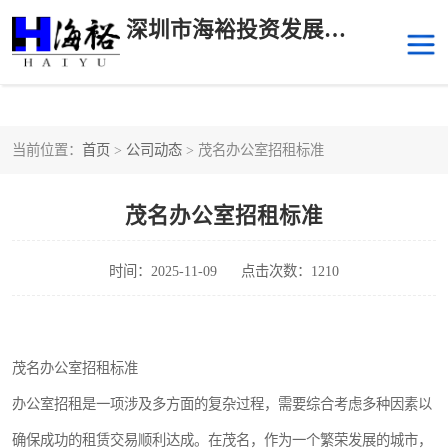
深圳市海裕投资发展有限公司
当前位置：
首页
>
公司动态
> 茂名办公室招租标准
后海
科技园南区
茂名办公室招租标准
科技园中区
南山华侨城
前海
深圳湾科技生态园
时间：2025-11-09
点击次数：1210
福田中心区写字楼租赁
宝安中心区
茂名办公室招租标准
深圳宝安
福田车公庙
办公室招租是一项涉及多方面的复杂过程，需要综合考虑多种因素以
罗湖水贝
南山南油
确保成功的租赁交易顺利达成。在茂名，作为一个繁荣发展的城市，