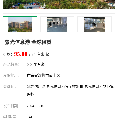
龙华
罗湖区
宝安区
西乡
兴东
石岩
紫光信息港-全球租赁
福田华强北
南山科技园
95.00
价格：
元/平方米 起
南山后海
福田区
产品数量：
0.00平方米
车公庙
保税区
发货地址：
广东省深圳市南山区
中心区
华强北
关键词：
紫光信息港,紫光信息港写字楼出租,紫光信息港物业管
理处
南山区
西丽
发布日期：
2024-05-10
南头
高新园
阅 读 量：
1415