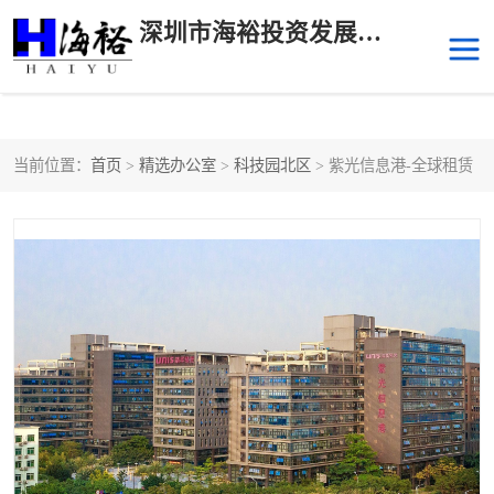
深圳市海裕投资发展有限公司
当前位置：
首页
>
精选办公室
>
科技园北区
> 紫光信息港-全球租赁
后海
科技园南区
科技园中区
南山华侨城
前海
深圳湾科技生态园
福田中心区写字楼租赁
宝安中心区
深圳宝安
福田车公庙
罗湖水贝
南山南油