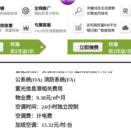
网格地板：是
大堂层高：8M
网络通讯：全网通
大堂面积：50㎡
优惠政策：高新企业
快充电桩：有
电梯数量：客梯4部，货梯1部
智能系统：安保系统(SA) 通讯系统(CA) 办
公系统(OA) 消防系统(FA)
紫光信息港相关费用
物业费：9.38元/㎡*月
空调时间：24小时独立控制
空调费：计电费
加班空调：15.32元/时/台