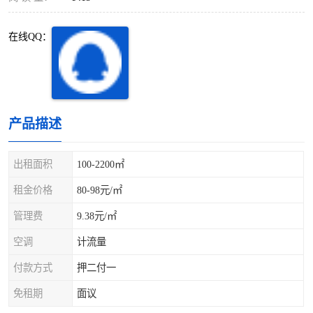
深圳超级总部基地
后海
在线QQ：
蛇口
南油
华侨城
南山蛇口
龙岗区
科技园北区
产品描述
宝安西乡
宝安新安
出租面积
100-2200㎡
光明区
南山西丽
租金价格
80-98元/㎡
龙华观澜
南山桃园
管理费
9.38元/㎡
空调
计流量
付款方式
押二付一
免租期
面议