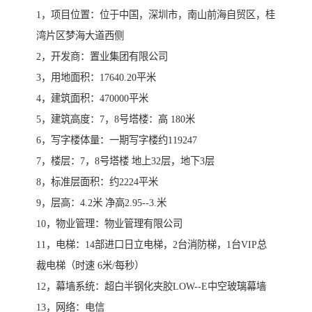
1，项目位置：位于中国，深圳市，南山前海自贸区，桂
湾片区梦海大道西侧
2，开发商：置业集团有限公司
3，用地面积：17640.20平米
4，建筑面积：470000平米
5，建筑高度：7，8号塔楼：高 180米
6，写字楼体量：一期写字楼约119247
7，楼层：7，8号塔楼 地上32层，地下3层
8，标准层面积：约2224平米
9，层高：4.2米 净高2.95--3.米
10，物业管理：物业管理有限公司
11，电梯：14部进口日立电梯，2台消防梯，1台VIP总
裁电梯（时速 6米/每秒）
12，幕墙系统：超白半钢化夹胶LOW--E中空玻璃幕墙
13，网络：电信