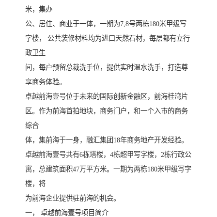
米，集办
公、居住、商业于一体，一期为7,8号两栋180米甲级写
字楼， 公共装修材料均为进口天然石材，每层都有立行
政卫生
间，每户预留总裁洗手位，提供实时温水洗手，打造尊
享商务体验。
卓越前海壹号位于未来的国际创新金融区，前海桂湾片
区。作为前海首拍地块，商务门户，和一个入市的商务
综合
体，集前海于一身，融汇集团18年商务地产开发经验。
卓越前海壹号共有6栋塔楼，4栋超甲写字楼，2栋行政公
寓，总建筑面积47万平方米。一期为两栋180米甲级写字
楼，将
为前海企业提供驻前海的机会。
一， 卓越前海壹号项目简介