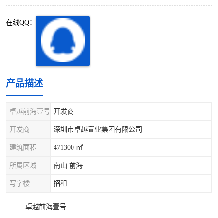
深圳超级总部基地
后海
在线QQ：
蛇口
南油
华侨城
南山蛇口
龙岗区
科技园北区
产品描述
宝安西乡
宝安新安
卓越前海壹号
开发商
光明区
南山西丽
开发商
深圳市卓越置业集团有限公司
建筑面积
471300 ㎡
龙华观澜
南山桃园
所属区域
南山 前海
写字楼
招租
卓越前海壹号