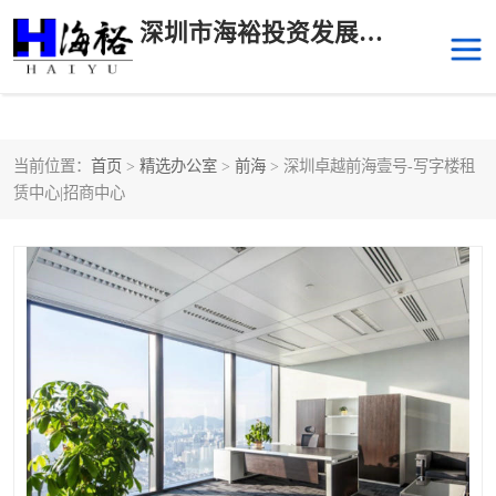
深圳市海裕投资发展有限公司
当前位置：
首页
>
精选办公室
>
前海
> 深圳卓越前海壹号-写字楼租
后海
科技园南区
赁中心|招商中心
科技园中区
南山华侨城
前海
深圳湾科技生态园
福田中心区写字楼租赁
宝安中心区
深圳宝安
福田车公庙
罗湖水贝
南山南油