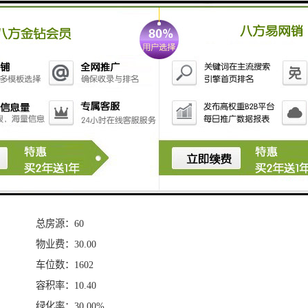
项目名称：卓越前海壹号
开 发 商：深圳前海汇康投资有限公司
物业类型：写字楼
项目地址：深圳·前海桂湾区·梦海大道与桂湾五路交汇
处
项目：品质写字楼
开盘：2015年04月01日
占地面积：57481.45㎡
建筑面积：450200.00㎡
物业公司：物业
总房源：60
物业费：30.00
车位数：1602
容积率：10.40
绿化率：30.00%