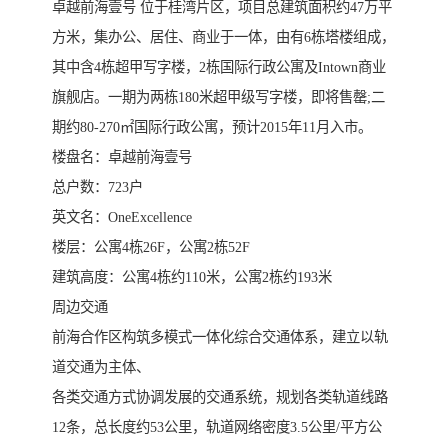
卓越前海壹号 位于桂湾片区，项目总建筑面积约47万平
方米，集办公、居住、商业于一体，由有6栋塔楼组成，
其中含4栋超甲写字楼，2栋国际行政公寓及Intown商业
旗舰店。一期为两栋180米超甲级写字楼，即将售罄;二
期约80-270㎡国际行政公寓，预计2015年11月入市。
楼盘名：卓越前海壹号
总户数：723户
英文名：OneExcellence
楼层：公寓4栋26F，公寓2栋52F
建筑高度：公寓4栋约110米，公寓2栋约193米
周边交通
前海合作区构筑多模式一体化综合交通体系，建立以轨
道交通为主体、
各类交通方式协调发展的交通系统，规划各类轨道线路
12条，总长度约53公里，轨道网络密度3.5公里/平方公