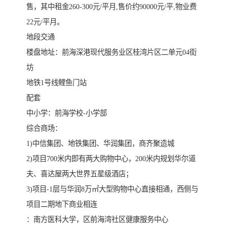
售，其中租金260-300元/平月,售价约90000元/平,物业费
22元/平月。
地段交通
楼盘地址：前海深港现代服务业区桂湾片区二单元04街
坊
地铁1号线鲤鱼门站
配套
中小学：前海学校-小学部
综合商场：
1)中信集团、地铁集团、华润集团，商齐聚造城
2)项目700米内即有两大购物中心，200米内规划华尔道
夫、喜达屋两大世界五星级酒店；
3)项目-1层与华润8万㎡大型购物中心直接相通，西侧与
项目二期地下商业相连
：南方医科大学，区前海湾社区健康服务中心