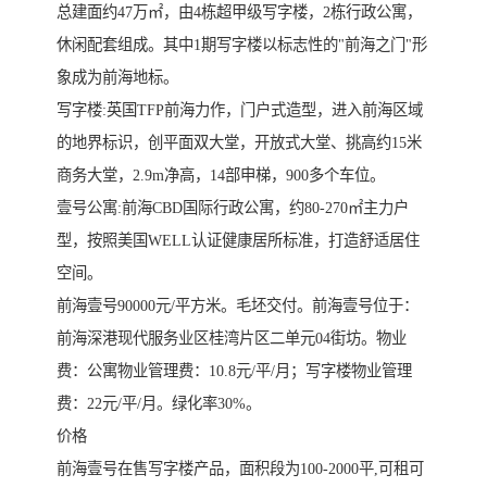
总建面约47万㎡，由4栋超甲级写字楼，2栋行政公寓，
休闲配套组成。其中1期写字楼以标志性的"前海之门"形
象成为前海地标。
写字楼:英国TFP前海力作，门户式造型，进入前海区域
的地界标识，创平面双大堂，开放式大堂、挑高约15米
商务大堂，2.9m净高，14部申梯，900多个车位。
壹号公寓:前海CBD国际行政公寓，约80-270㎡主力户
型，按照美国WELL认证健康居所标准，打造舒适居住
空间。
前海壹号90000元/平方米。毛坯交付。前海壹号位于：
前海深港现代服务业区桂湾片区二单元04街坊。物业
费：公寓物业管理费：10.8元/平/月；写字楼物业管理
费：22元/平/月。绿化率30%。
价格
前海壹号在售写字楼产品，面积段为100-2000平,可租可