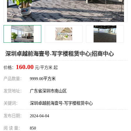
龙华
罗湖区
宝安区
西乡
兴东
石岩
福田华强北
南山科技园
深圳卓越前海壹号-写字楼租赁中心|招商中心
南山后海
福田区
160.00
价格：
元/平方米 起
车公庙
保税区
产品数量：
9999.00平方米
发货地址：
广东省深圳市南山区
中心区
华强北
关键词：
深圳卓越前海壹号-写字楼租赁中心
南山区
西丽
发布日期：
2024-04-04
南头
高新园
阅 读 量：
850