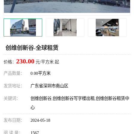
龙华
罗湖区
宝安区
西乡
兴东
石岩
创维创新谷-全球租赁
福田华强北
南山科技园
230.00
价格：
元/平方米 起
南山后海
福田区
产品数量：
0.00平方米
车公庙
保税区
发货地址：
广东省深圳市南山区
中心区
华强北
关键词：
创维创新谷,创维创新谷写字楼出租,创维创新谷租赁中
心
南山区
西丽
发布日期：
2024-05-18
南头
高新园
阅 读 量：
1567