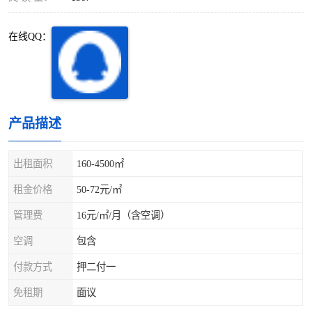
深圳超级总部基地
后海
在线QQ：
蛇口
南油
华侨城
南山蛇口
龙岗区
科技园北区
产品描述
宝安西乡
宝安新安
出租面积
160-4500㎡
光明区
南山西丽
租金价格
50-72元/㎡
龙华观澜
南山桃园
管理费
16元/㎡/月（含空调）
空调
包含
付款方式
押二付一
免租期
面议