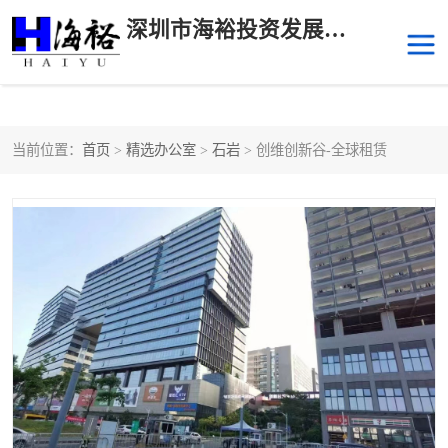
深圳市海裕投资发展有限公司
当前位置：
首页
>
精选办公室
>
石岩
> 创维创新谷-全球租赁
后海
科技园南区
科技园中区
南山华侨城
前海
深圳湾科技生态园
福田中心区写字楼租赁
宝安中心区
深圳宝安
福田车公庙
罗湖水贝
南山南油