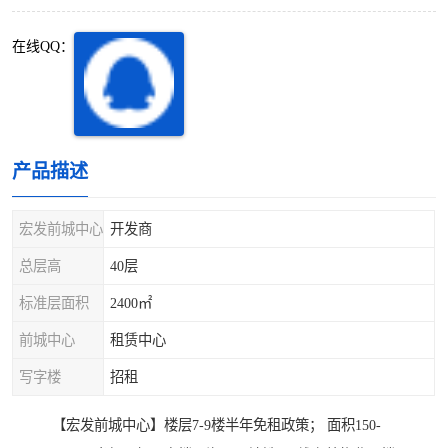
深圳超级总部基地
后海
在线QQ：
蛇口
南油
华侨城
南山蛇口
龙岗区
科技园北区
产品描述
宝安西乡
宝安新安
宏发前城中心
开发商
光明区
南山西丽
总层高
40层
标准层面积
2400㎡
龙华观澜
南山桃园
前城中心
租赁中心
写字楼
招租
【宏发前城中心】楼层7-9楼半年免租政策； 面积150-