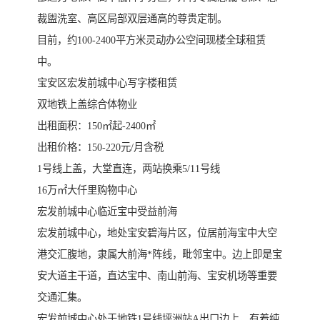
裁盥洗室、高区局部双层通高的尊贵定制。
目前，约100-2400平方米灵动办公空间现楼全球租赁
中。
宝安区宏发前城中心写字楼租赁
双地铁上盖综合体物业
出租面积：150㎡起-2400㎡
出租价格：150-220元/月含税
1号线上盖，大堂直连，两站换乘5/11号线
16万㎡大仟里购物中心
宏发前城中心临近宝中受益前海
宏发前城中心，地处宝安碧海片区，位居前海宝中大空
港交汇腹地，隶属大前海*阵线，毗邻宝中。边上即是宝
安大道主干道，直达宝中、南山前海、宝安机场等重要
交通汇集。
宏发前城中心处于地铁1号线坪洲站A出口边上，有着纯