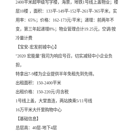
2400平米超甲级写字楼，海景，地铁1号线上盖物业；楼
层10楼 ，面积：133平-149平-152平-261平-365平米，实
用率：65%；价格：162-173元/平米；递增：前两年不
变，第三年起递增8%；物业管理合计19.25元，空调/按
冷量计费
【宝安-宏发前城中心】
“2020 宏能量”我司为响应号召，切实减轻中小企业负
担，
特拿出7-9楼为企业提供半年免租先到先得。
出租面积：150-2400平米
出租价格：150-220元/月含税
1号线上盖，大堂直连，两站换乘5/11号线
16万平米大仟里购物中心
【基础信息】
总层高：40层-地下4层