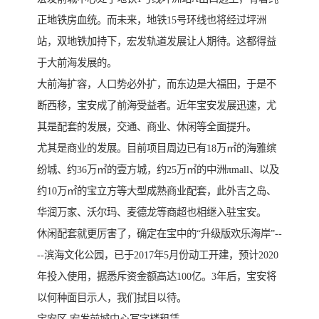
正地铁房血统。而未来，地铁15号环线也将经过坪洲
站，双地铁加持下，宏发轨道发展让人期待。这都得益
于大前海发展的。
大前海扩容，人口势必外扩，而东边是大福田，于是不
断西移，宝安成了前海受益者。近年宝安发展迅速，尤
其是配套的发展，交通、商业、休闲等全面提升。
尤其是商业的发展。目前项目周边已有18万㎡的海雅缤
纷城、约36万㎡的壹方城，约25万㎡的中洲πmall、以及
约10万㎡的宝立方等大型成熟商业配套，此外吉之岛、
华润万家、沃尔玛、麦德龙等商超也相继入驻宝安。
休闲配套就更厉害了，确定在宝中的“升级版欢乐海岸”--
--滨海文化公园，已于2017年5月份动工开建，预计2020
年投入使用，据悉斥资金额高达100亿。3年后，宝安将
以何种面目示人，我们拭目以待。
宝安区 宏发前城中心写字楼租赁