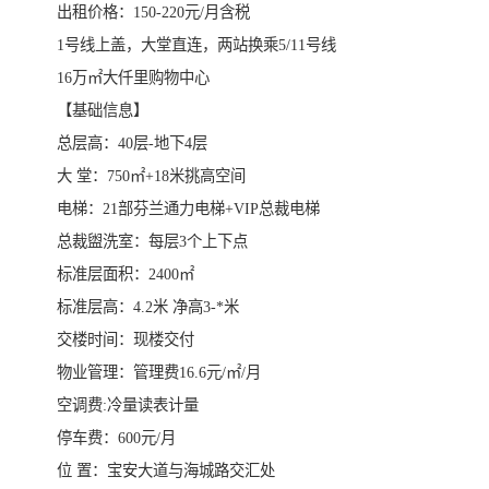
出租价格：150-220元/月含税
1号线上盖，大堂直连，两站换乘5/11号线
16万㎡大仟里购物中心
【基础信息】
总层高：40层-地下4层
大 堂：750㎡+18米挑高空间
电梯：21部芬兰通力电梯+VIP总裁电梯
总裁盥洗室：每层3个上下点
标准层面积：2400㎡
标准层高：4.2米 净高3-*米
交楼时间：现楼交付
物业管理：管理费16.6元/㎡/月
空调费:冷量读表计量
停车费：600元/月
位 置：宝安大道与海城路交汇处