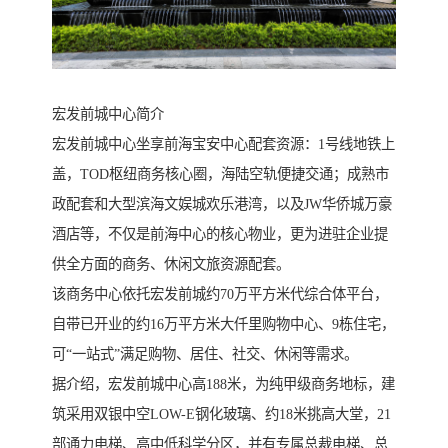
宏发前城中心简介
宏发前城中心坐享前海宝安中心配套资源：1号线地铁上
盖，TOD枢纽商务核心圈，海陆空轨便捷交通；成熟市
政配套和大型滨海文娱城欢乐港湾，以及JW华侨城万豪
酒店等，不仅是前海中心的核心物业，更为进驻企业提
供全方面的商务、休闲文旅资源配套。
该商务中心依托宏发前城约70万平方米代综合体平台，
自带已开业的约16万平方米大仟里购物中心、9栋住宅，
可“一站式”满足购物、居住、社交、休闲等需求。
据介绍，宏发前城中心高188米，为纯甲级商务地标，建
筑采用双银中空LOW-E钢化玻璃、约18米挑高大堂，21
部通力电梯、高中低科学分区，并有专属总裁电梯、总