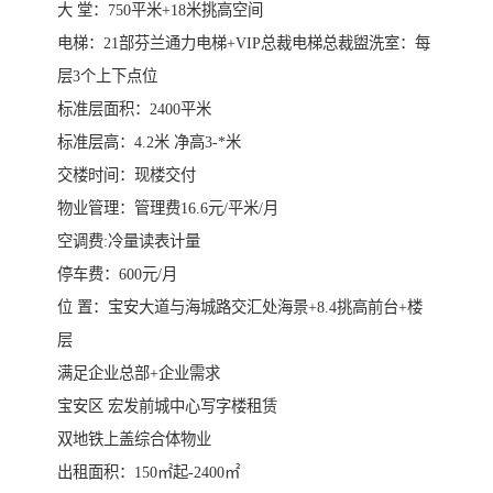
大 堂：750平米+18米挑高空间
电梯：21部芬兰通力电梯+VIP总裁电梯总裁盥洗室：每
层3个上下点位
标准层面积：2400平米
标准层高：4.2米 净高3-*米
交楼时间：现楼交付
物业管理：管理费16.6元/平米/月
空调费:冷量读表计量
停车费：600元/月
位 置：宝安大道与海城路交汇处海景+8.4挑高前台+楼
层
满足企业总部+企业需求
宝安区 宏发前城中心写字楼租赁
双地铁上盖综合体物业
出租面积：150㎡起-2400㎡