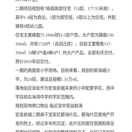
二期项目规划有7栋超高层住宅（53层，177.55米高），
其中1-4层为商业，5层为架空层，6层以上为住宅。并配
建有9班幼儿园。
住宅主推建面75-194㎡的3-5房户型，大户型为建面130-
194㎡。共有1720户（含回迁房）。目前主要推售117-
194㎡（4梯5户或4梯6户）的大户产品，全部毛坯交付，
预计2019年初交付。
一期的南面是小学用地。目前来看，规划的是海城小
学，为24班，建设总规模1.31万㎡。
落地后应该会作为宏发前城未来的小学配套学区，而中
学目前在海湾中学的学区范围内。
规划双地铁口物业 临近宝中受益前海
宏发前城二期具于宝安区碧海片区。碧海片区是地产开
发的热土，经过多年的沉淀，此片区的居住氛围和商业