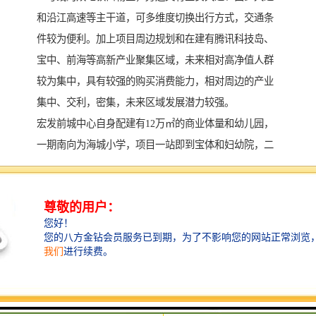
和沿江高速等主干道，可多维度切换出行方式，交通条
件较为便利。加上项目周边规划和在建有腾讯科技岛、
宝中、前海等高新产业聚集区域，未来相对高净值人群
较为集中，具有较强的购买消费能力，相对周边的产业
集中、交利，密集，未来区域发展潜力较强。
宏发前城中心自身配建有12万㎡的商业体量和幼儿园，
一期南向为海城小学，项目一站即到宝体和妇幼院，二
站即到宝中，四站即到前海，周边市政配套较为齐全，
且自身配套较为完善，加上周边鸿荣源和佳兆业两大房
企的旧改规划，相对该项目具备一定的升值潜力，感兴
趣的童鞋可以重点关注一下。
【项目资料】
宏发前城中心二期用地面积约3.4万㎡，总建面约44.8万
㎡，容积率达到8.99。
宏发前城中心整体分为三宗地块开发，分两期开发。二