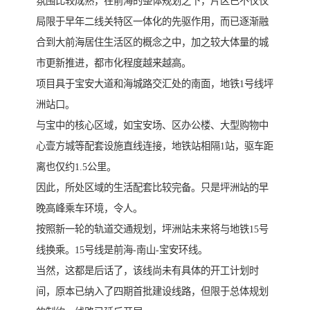
氛围比较成熟，在前海的整体规划之下，片区已不仅仅
局限于早年二线关特区一体化的先驱作用，而已逐渐融
合到大前海居住生活区的概念之中，加之较大体量的城
市更新推进，都市化程度越来越高。
项目具于宝安大道和海城路交汇处的南面，地铁1号线坪
洲站口。
与宝中的核心区域，如宝安场、区办公楼、大型购物中
心壹方城等配套设施直线连接，地铁站相隔1站，驱车距
离也仅约1.5公里。
因此，所处区域的生活配套比较完备。只是坪洲站的早
晚高峰乘车环境，令人。
按照新一轮的轨道交通规划，坪洲站未来将与地铁15号
线换乘。15号线是前海-南山-宝安环线。
当然，这都是后话了，该线尚未有具体的开工计划时
间，原本已纳入了四期首批建设线路，但限于总体规划