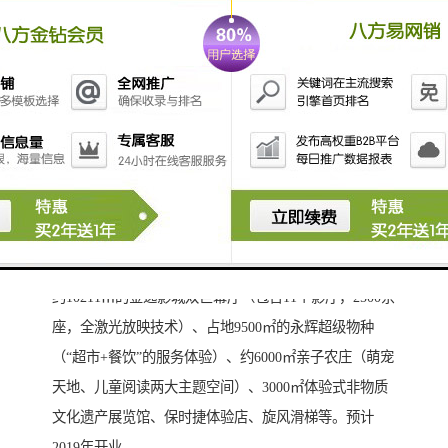
期住宅部分位于地块的正中间。因此，项目受宝安大道
和新湖路的噪音影响较小，合围地块，对于朝向花园的
户型，景观环境和居家舒适度都要高得多。
目前，商业地块同步建设中，规划是1栋写字楼和集中型
商业。
商业为集中型购物中心，建面约12万㎡，将割裂的三宗
地连成一体，并与地铁坪洲站直接接驳，非常便利。
该购物中心命名为“宝安大仟里”，规划零售占比35%，
餐饮占比28%，占比24%，生活配套占比13%。其中包含
约10211㎡的金逸影城双巨幕厅（包含11个影厅，2500余
座，全激光放映技术）、占地9500㎡的永辉超级物种
（“超市+餐饮”的服务体验）、约6000㎡亲子农庄（萌宠
天地、儿童阅读两大主题空间）、3000㎡体验式非物质
文化遗产展览馆、保时捷体验店、旋风滑梯等。预计
2019年开业。