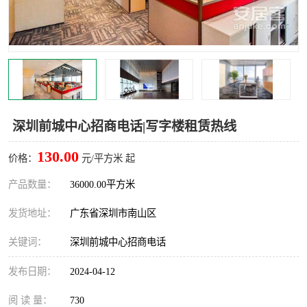
龙华
罗湖区
宝安区
西乡
兴东
石岩
福田华强北
南山科技园
深圳前城中心招商电话|写字楼租赁热线
南山后海
福田区
130.00
价格：
元/平方米 起
车公庙
保税区
产品数量：
36000.00平方米
发货地址：
广东省深圳市南山区
中心区
华强北
关键词：
深圳前城中心招商电话
南山区
西丽
发布日期：
2024-04-12
南头
高新园
阅 读 量：
730