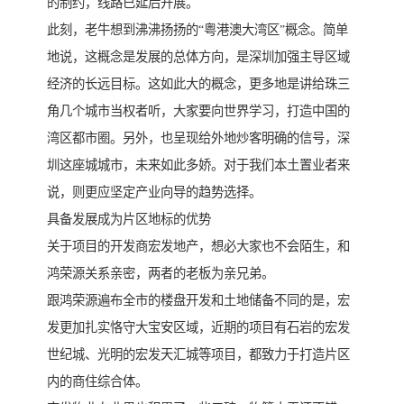
的制约，线路已延后开展。
此刻，老牛想到沸沸扬扬的“粤港澳大湾区”概念。简单
地说，这概念是发展的总体方向，是深圳加强主导区域
经济的长远目标。这如此大的概念，更多地是讲给珠三
角几个城市当权者听，大家要向世界学习，打造中国的
湾区都市圈。另外，也呈现给外地炒客明确的信号，深
圳这座城城市，未来如此多娇。对于我们本土置业者来
说，则更应坚定产业向导的趋势选择。
具备发展成为片区地标的优势
关于项目的开发商宏发地产，想必大家也不会陌生，和
鸿荣源关系亲密，两者的老板为亲兄弟。
跟鸿荣源遍布全市的楼盘开发和土地储备不同的是，宏
发更加扎实恪守大宝安区域，近期的项目有石岩的宏发
世纪城、光明的宏发天汇城等项目，都致力于打造片区
内的商住综合体。