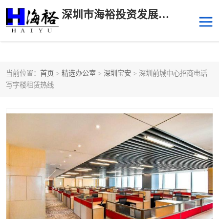
深圳市海裕投资发展有限公司
当前位置：
首页
>
精选办公室
>
深圳宝安
> 深圳前城中心招商电话|
后海
科技园南区
写字楼租赁热线
科技园中区
南山华侨城
前海
深圳湾科技生态园
福田中心区写字楼租赁
宝安中心区
深圳宝安
福田车公庙
罗湖水贝
南山南油